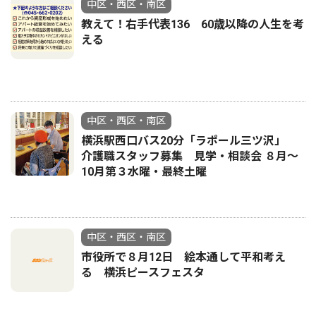
中区・西区・南区
教えて！右手代表136 60歳以降の人生を考
える
中区・西区・南区
横浜駅西口バス20分「ラポール三ツ沢」
介護職スタッフ募集 見学・相談会 ８月〜
10月第３水曜・最終土曜
中区・西区・南区
市役所で８月12日 絵本通して平和考え
る 横浜ピースフェスタ