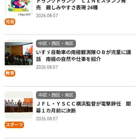
トゥンクトゥンク ＬＩＮＥスタンプ発
売 親しみやすさ表現 24種
2026.08.07
社会
中区・西区・南区
いすゞ自動車の南極観測隊ＯＢが児童に講
話 南極の自然や仕事を紹介
2026.08.07
教育
中区・西区・南区
ＪＦＬ・ＹＳＣＣ横浜監督が電撃辞任 開
幕１カ月前に決断
2026.08.07
スポーツ