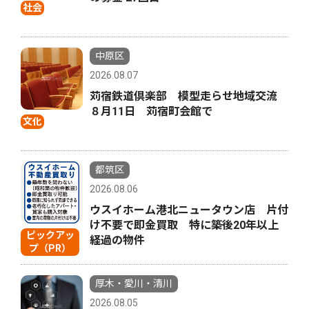
社会
中原区
2026.08.07
苅宿鉄道倶楽部 模型走らせ地域交流
８月11日 苅宿町会館で
文化
都筑区
2026.08.06
ウスイホーム港北ニュータウン店 片付
け不要で即金買取 特に築後20年以上
ピックアッ
経過の物件
プ（PR）
厚木・愛川・清川
2026.08.05