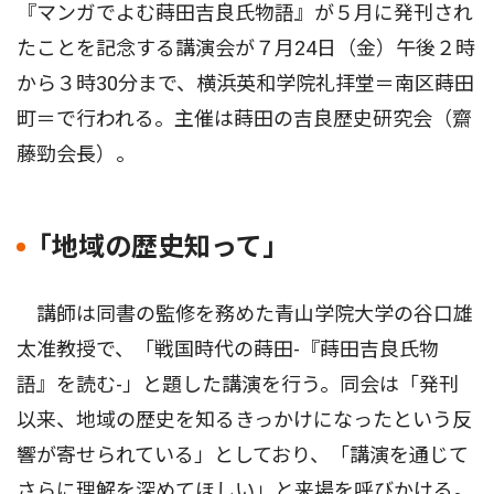
『マンガでよむ蒔田吉良氏物語』が５月に発刊され
たことを記念する講演会が７月24日（金）午後２時
から３時30分まで、横浜英和学院礼拝堂＝南区蒔田
町＝で行われる。主催は蒔田の吉良歴史研究会（齋
藤勁会長）。
｢地域の歴史知って｣
講師は同書の監修を務めた青山学院大学の谷口雄
太准教授で、「戦国時代の蒔田-『蒔田吉良氏物
語』を読む-」と題した講演を行う。同会は「発刊
以来、地域の歴史を知るきっかけになったという反
響が寄せられている」としており、「講演を通じて
さらに理解を深めてほしい」と来場を呼びかける。