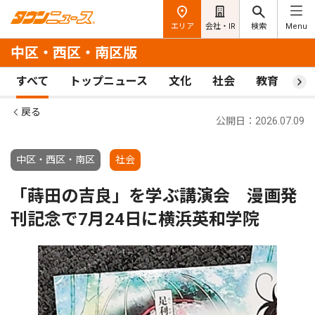
エリア
会社・IR
検索
Menu
中区・西区・南区版
すべて
トップニュース
文化
社会
教育
ス
戻る
公開日：2026.07.09
中区・西区・南区
社会
「蒔田の吉良」を学ぶ講演会 漫画発
刊記念で7月24日に横浜英和学院