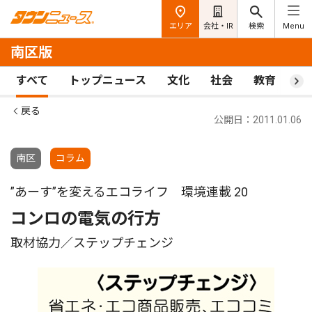
エリア
会社・IR
検索
Menu
南区版
すべて
トップニュース
文化
社会
教育
ス
戻る
公開日：2011.01.06
南区
コラム
”あーす”を変えるエコライフ 環境連載 20
コンロの電気の行方
取材協力／ステップチェンジ