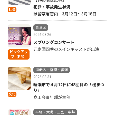
【Web限定記事】
犯罪・事故発生状況
社会
緑警察署管内 3月12日〜3月18日
青葉区
2026.03.26
スプリングコンサート
元劇団四季のメインキャストが出演
ピックアッ
プ（PR）
海老名・座間・綾瀬
2026.03.31
綾瀬市で４月12日に48回目の「桜まつ
り」
文化
商工会青年部が主催
平塚・大磯・二宮・中井