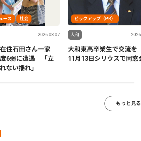
ュース
社会
ピックアップ（PR）
2026.08.07
大和
2026
間在住石田さん一家
大和東高卒業生で交
度6弱に遭遇 「立
11月13日シリウスで同窓
れない揺れ」
もっと見る