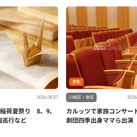
文化
2026.08.07
川崎区・幸区
2026
稲荷夏祭り 8、9、
カルッツで家族コンサ
神輿巡行など
劇団四季出身ママら出演