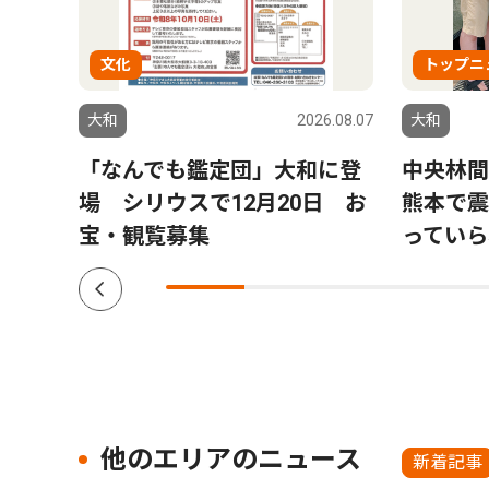
文化
トップニ
6.08.05
大和
2026.08.07
大和
商業
「なんでも鑑定団」大和に登
中央林
場 シリウスで12月20日 お
熊本で震
宝・観覧募集
っていら
他のエリアのニュース
新着記事