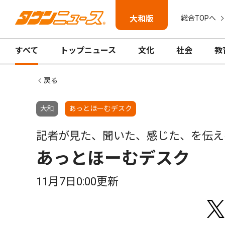
大和版
総合TOPへ
すべて
トップニュース
文化
社会
教
戻る
大和
あっとほーむデスク
記者が見た、聞いた、感じた、を伝え
あっとほーむデスク
11月7日0:00更新