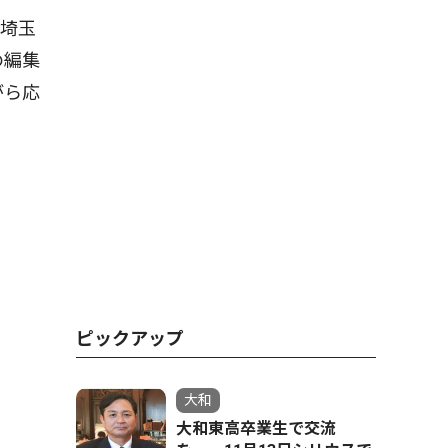
埼玉
の編集
がら応
ピックアップ
大和
大和東高卒業生で交流