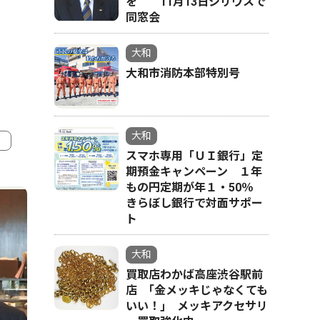
を 11月13日シリウスで
同窓会
大和
大和市消防本部特別号
大和
スマホ専用「ＵＩ銀行」定
期預金キャンペーン １年
4
5
もの円定期が年１・50％
きらぼし銀行で対面サポー
ト
大和
買取店わかば高座渋谷駅前
店 ｢金メッキじゃなくても
いい！｣ メッキアクセサリ