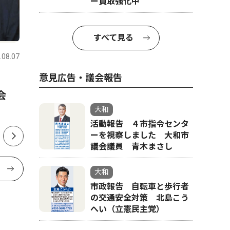
ー買取強化中
社会
意見広告
すべて見る
.08.07
大和
2026.08.07
大和
意見広告・議会報告
流を
シリーズ【4】消防団活動に参
活動報告
会
加 地域の安全守る「担い
を視察し
手」に
議員 青
大和
活動報告 ４市指令センタ
ーを視察しました 大和市
議会議員 青木まさし
大和
市政報告 自転車と歩行者
の交通安全対策 北島こう
へい（立憲民主党）