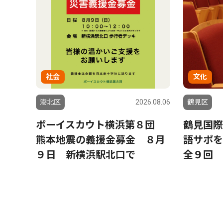
社会
文化
港北区
2026.08.06
鶴見区
ボーイスカウト横浜第８団
鶴見国際
熊本地震の義援金募金 ８月
語サポを
９日 新横浜駅北口で
全９回