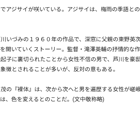
でアジサイが咲いている。アジサイは、梅雨の季語との
いづみの１９６０年の作品で、深窓に父親の東野英
心を開いていくストーリー。監督・滝澤英輔の抒情的な
由起子に裏切られたことから女性不信の男で、芦川を豪
な象徴とされることが多いが、反対の意もある。
茂の『裸体』は、次から次へと男を遍歴する女性が嵯
は、色を変えるとのことだ。(文中敬称略)