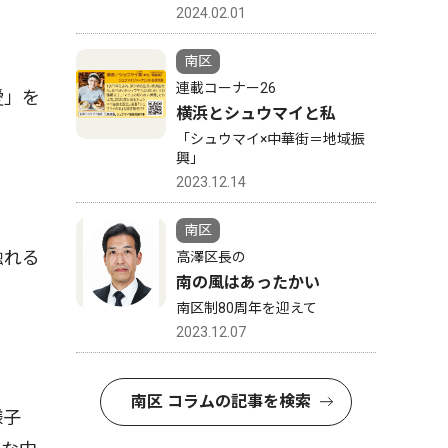
2024.02.01
南区
連載コーナー26
愛」を
横浜とシュウマイと私
「シュウマイ×中華街＝地域振
興」
2023.12.14
南区
触れる
高澤区長の
南の風はあったかい
南区制80周年を迎えて
2023.12.07
南区 コラムの記事を検索
様子