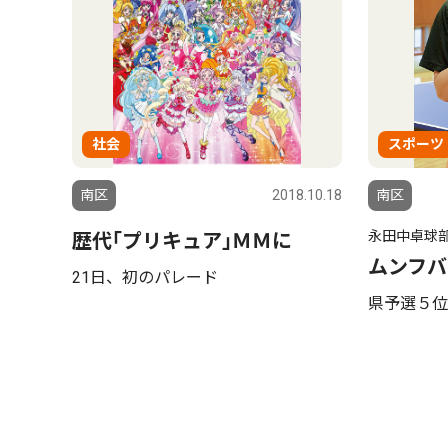
社会
スポーツ
南区
2018.10.18
南区
永田中卓球
歴代｢プリキュア｣ＭＭに
ムンフバ
21日、初のパレード
県予選５位