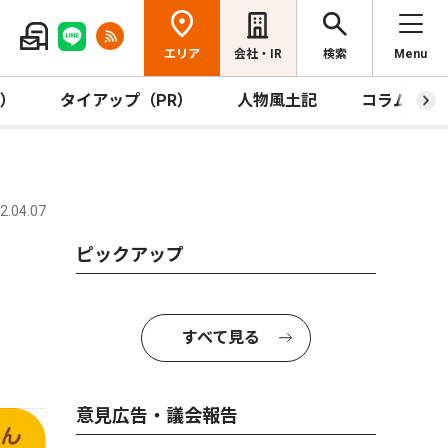
エリア
会社・IR
検索
Menu
R）
タイアップ（PR）
人物風土記
コラム
.04.07
ピックアップ
すべて見る
意見広告・議会報告