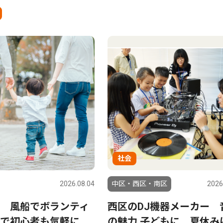
社会
2026.08.04
中区・西区・南区
2026
 風船でボランティ
西区のDJ機器メーカー 
で初心者も気軽に
の魅力 子どもに 夏休み