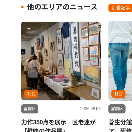
他のエリアのニュース
新着記事
社会
社会
宮前区
2026.08.06
宮前区
力作350点を展示 区老連が
菅生分館
「趣味の作品展」
ア 研修