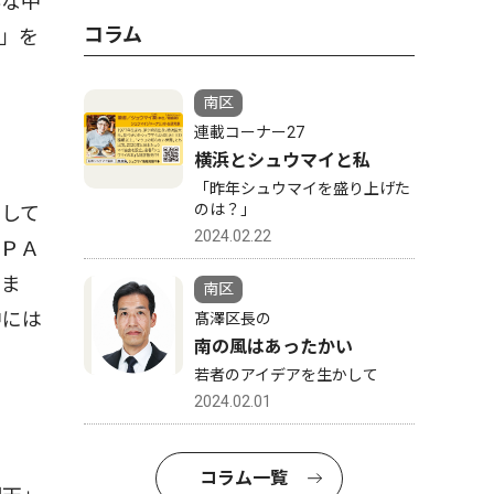
んな中
コラム
」を
南区
連載コーナー27
横浜とシュウマイと私
「昨年シュウマイを盛り上げた
のは？」
して
2024.02.22
「ＰＡ
いま
南区
中には
髙澤区長の
南の風はあったかい
若者のアイデアを生かして
2024.02.01
コラム一覧