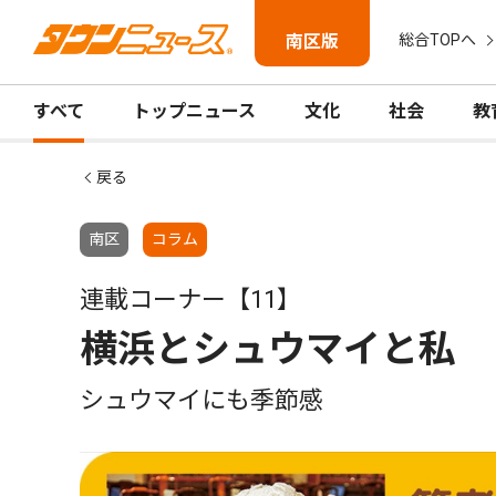
南区版
総合TOPへ
すべて
トップニュース
文化
社会
教
戻る
南区
コラム
連載コーナー【11】
横浜とシュウマイと私
シュウマイにも季節感