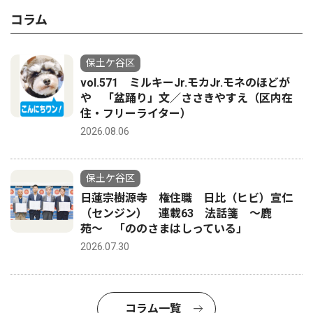
コラム
保土ケ谷区
vol.571 ミルキーJr.モカJr.モネのほどが
や 「盆踊り」文／ささきやすえ（区内在
住・フリーライター）
2026.08.06
保土ケ谷区
日蓮宗樹源寺 権住職 日比（ヒビ）宣仁
（センジン） 連載63 法話箋 〜鹿
苑〜 「ののさまはしっている」
2026.07.30
コラム一覧