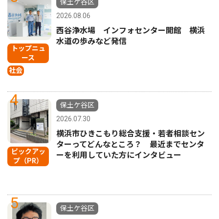
保土ケ谷区
2026.08.06
西谷浄水場 インフォセンター開館 横浜
水道の歩みなど発信
トップニュ
ース
社会
4
保土ケ谷区
2026.07.30
横浜市ひきこもり総合支援・若者相談セン
ターってどんなところ？ 最近までセンタ
ピックアッ
ーを利用していた方にインタビュー
プ（PR）
5
保土ケ谷区