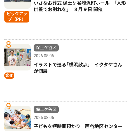
小さなお葬式 保土ケ谷峰沢町ホール ｢人形
供養でお別れを｣ ８月９日 開催
ピックアッ
プ（PR）
8
保土ケ谷区
2026.08.06
イラストで巡る｢横浜散歩｣ イクタケさん
が個展
文化
9
保土ケ谷区
2026.08.06
子どもを短時間預かり 西谷地区センター