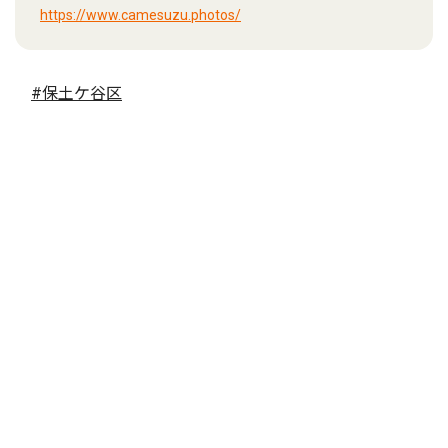
https://www.camesuzu.photos/
#保土ケ谷区