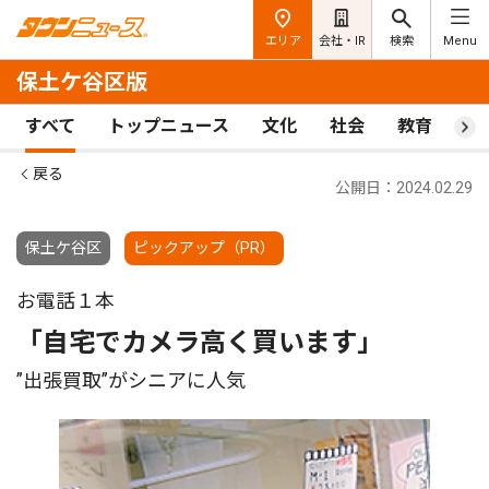
エリア
会社・IR
検索
Menu
保土ケ谷区版
すべて
トップニュース
文化
社会
教育
ス
戻る
公開日：2024.02.29
保土ケ谷区
ピックアップ（PR）
お電話１本
「自宅でカメラ高く買います」
”出張買取”がシニアに人気