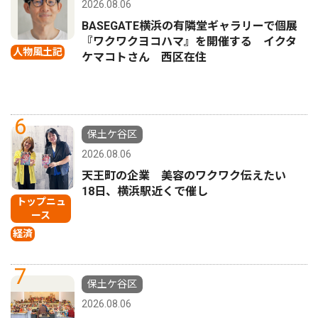
2026.08.06
BASEGATE横浜の有隣堂ギャラリーで個展
『ワクワクヨコハマ』を開催する イクタ
人物風土記
ケマコトさん 西区在住
6
保土ケ谷区
2026.08.06
天王町の企業 美容のワクワク伝えたい
18日、横浜駅近くで催し
トップニュ
ース
経済
7
保土ケ谷区
2026.08.06