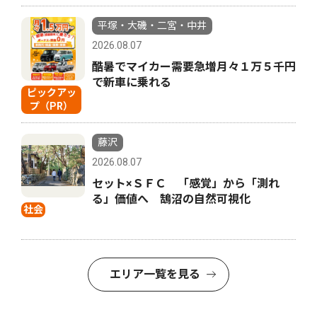
平塚・大磯・二宮・中井
2026.08.07
酷暑でマイカー需要急増月々１万５千円
で新車に乗れる
ピックアッ
プ（PR）
藤沢
2026.08.07
セット×ＳＦＣ 「感覚」から「測れ
る」価値へ 鵠沼の自然可視化
社会
エリア一覧を見る