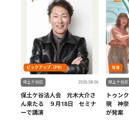
ピックアップ（PR）
社会
6.08.06
保土ケ谷区
2026.08.06
保土ケ谷区
峰沢町
保土ケ谷法人会 元木大介さ
トゥンク
別れ
ん来たる ９月18日 セミナ
現 神奈
ーで講演
が発案