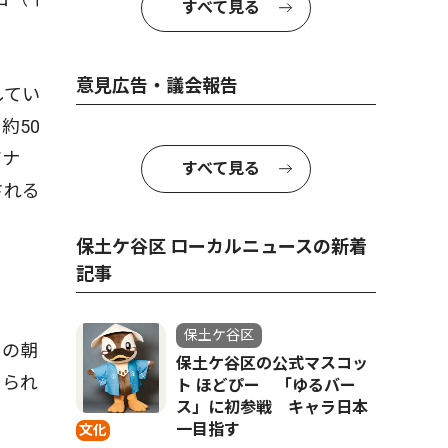
すべて見る
意見広告・議会報告
してい
約50
アナ
すべて見る
される
保土ケ谷区 ローカルニュースの新着
記事
保土ケ谷区
日の朝
保土ケ谷区の公式マスコッ
てられ
ト ほどぴー 「ゆるバー
ス」に初参戦 キャラ日本
一目指す
文化