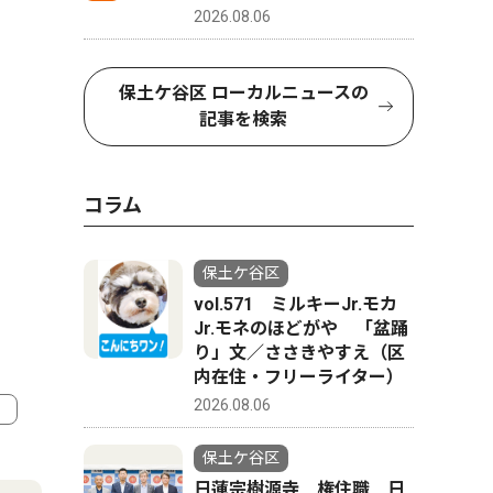
2026.08.06
保土ケ谷区 ローカルニュースの
記事を検索
コラム
保土ケ谷区
vol.571 ミルキーJr.モカ
Jr.モネのほどがや 「盆踊
り」文／ささきやすえ（区
内在住・フリーライター）
2026.08.06
4
5
保土ケ谷区
日蓮宗樹源寺 権住職 日