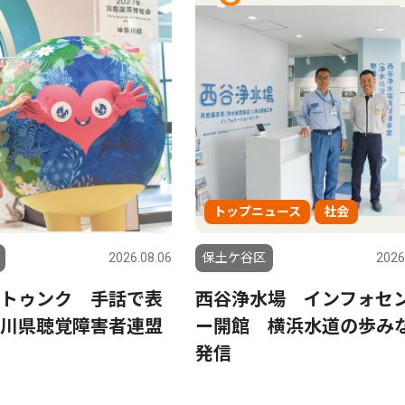
トップニュース
社会
2026.08.06
保土ケ谷区
2026
トゥンク 手話で表
西谷浄水場 インフォセ
川県聴覚障害者連盟
ー開館 横浜水道の歩み
発信