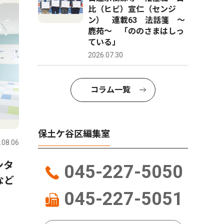
比（ヒビ）宣仁（センジ
ン） 連載63 法話箋 〜
鹿苑〜 「ののさまはしっ
ている」
2026.07.30
コラム一覧
ピックアップ（PR）
トップニ
保土ケ谷区編集室
.08.06
保土ケ谷区
2026.07.30
保土ケ谷区
ンタ
横浜市ひきこもり総合支援・
天王町の
045-227-5050
など
若者相談センターってどんな
ク伝えた
045-227-5051
ところ？ 最近までセンター
くで催し
を利用していた方にインタビ