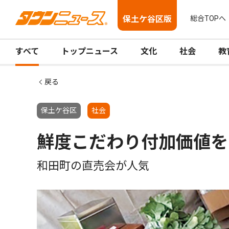
保土ケ谷区版
総合TOPへ
すべて
トップニュース
文化
社会
教
戻る
保土ケ谷区
社会
鮮度こだわり付加価値を
和田町の直売会が人気