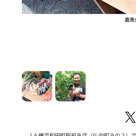
直売
ＪＡ横浜和田町駅前支店（仏向町９の２）で毎