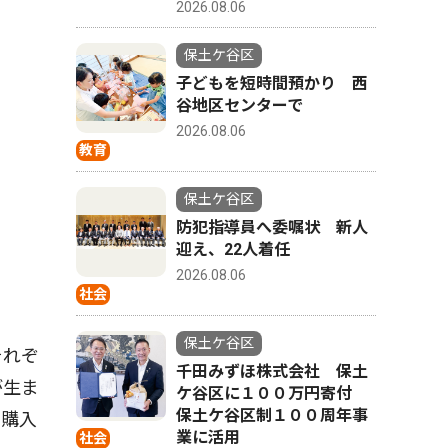
2026.08.06
保土ケ谷区
子どもを短時間預かり 西
谷地区センターで
2026.08.06
教育
保土ケ谷区
防犯指導員へ委嘱状 新人
迎え、22人着任
2026.08.06
社会
保土ケ谷区
それぞ
千田みずほ株式会社 保土
が生ま
ケ谷区に１００万円寄付
保土ケ谷区制１００周年事
で購入
業に活用
社会