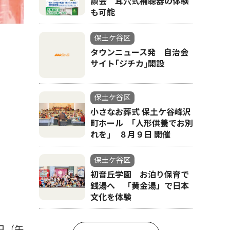
談会 耳穴式補聴器の体験
も可能
保土ケ谷区
タウンニュース発 自治会
サイト｢ジチカ｣開設
保土ケ谷区
収穫した野
小さなお葬式 保土ケ谷峰沢
町ホール ｢人形供養でお別
れを｣ ８月９日 開催
保土ケ谷区
初音丘学園 お泊り保育で
銭湯へ 「黄金湯」で日本
文化を体験
日（午