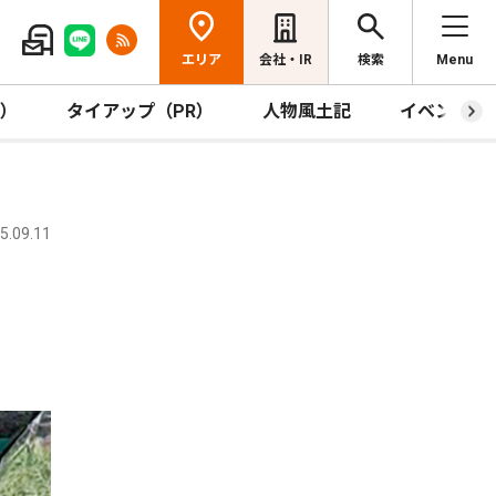
エリア
会社・IR
検索
Menu
R）
タイアップ（PR）
人物風土記
イベント
.09.11