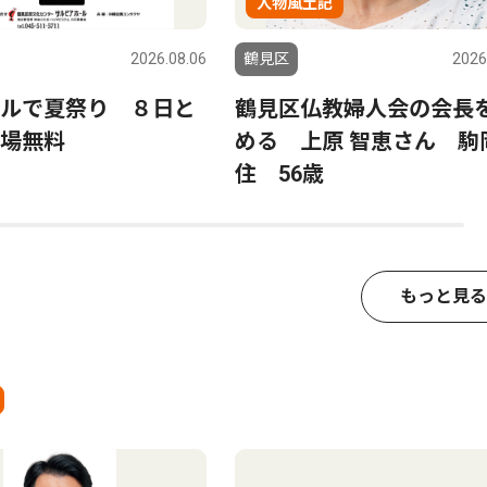
人物風土記
2026.08.06
鶴見区
2026
ルで夏祭り ８日と
鶴見区仏教婦人会の会長
場無料
める 上原 智恵さん 駒
住 56歳
もっと見る