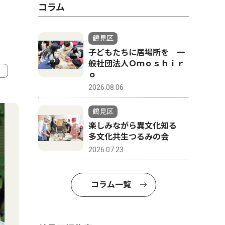
コラム
鶴見区
子どもたちに居場所を 一
般社団法人Ｏｍｏｓｈｉｒ
ｏ
2026.08.06
4
5
鶴見区
楽しみながら異文化知る
多文化共生つるみの会
2026.07.23
コラム一覧