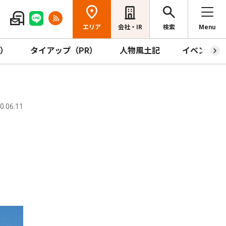
エリア
会社・IR
検索
Menu
R）
タイアップ（PR）
人物風土記
イベント
.06.11