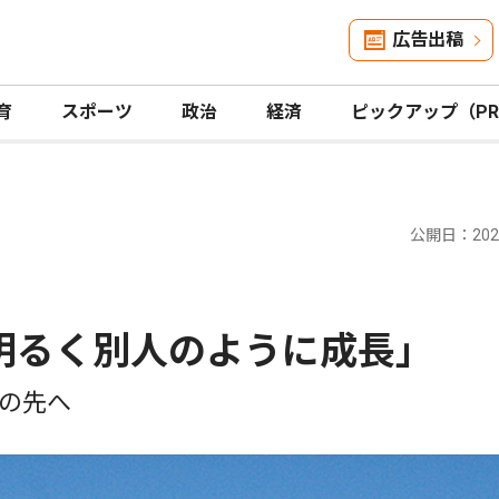
広告出稿
育
スポーツ
政治
経済
ピックアップ（P
公開日：2020
明るく別人のように成長｣
の先へ