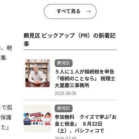
すべて見る
鶴見区 ピックアップ（PR）の新着記
事
は、軽
募集
鶴見区
５人に１人が相続税を申告
「相続のことなら」 税理士
大里慶三事務所
2026.08.06
まで孤
鶴見区
。保護
参加無料 クイズで学ぶ｢お
金と税金｣ ８月22日
った』
（土）、パシフィコで
2026.07.30