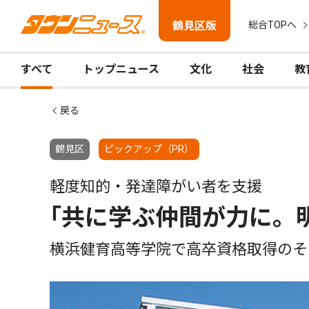
鶴見区版
総合TOPへ
すべて
トップニュース
文化
社会
教
戻る
鶴見区
ピックアップ（PR）
軽度知的・発達障がい者を支援
｢共に学ぶ仲間が力に。
横浜健育高等学院で高卒資格取得のそ