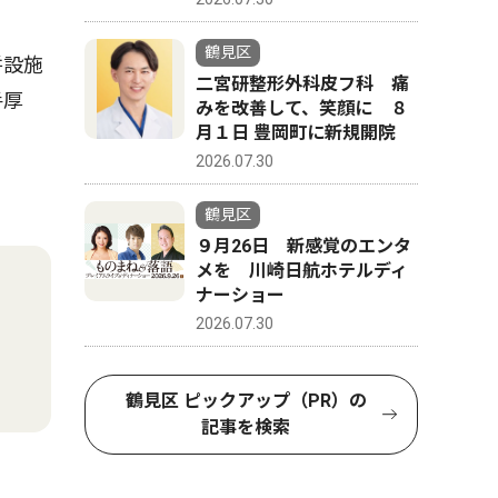
鶴見区
併設施
二宮研整形外科皮フ科 痛
手厚
みを改善して、笑顔に ８
月１日 豊岡町に新規開院
2026.07.30
鶴見区
９月26日 新感覚のエンタ
メを 川崎日航ホテルディ
ナーショー
2026.07.30
鶴見区 ピックアップ（PR）の
記事を検索