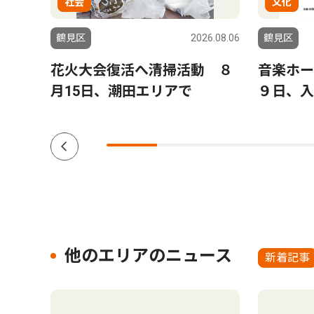
社会
文化
6.07.30
鶴見区
2026.08.06
鶴見区
月16
花火大会復活へ清掃活動 ８
音楽ホー
月15日、潮田エリアで
９日、入
他のエリアのニュース
新着記事