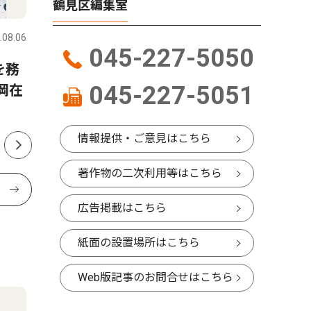
社会
トップニ
鶴見区編集室
.08.06
鶴見区
2026.08.06
鶴見区
045-227-5050
を務
熱中症予防で飲料配布 キリ
鶴見区役
045-227-5051
岡在
ンビールと消防署が連携
統合 効
情報提供・ご意見はこちら
著作物の二次利用等はこちら
広告掲載はこちら
紙面の設置場所はこちら
Web版記事のお問合せはこちら