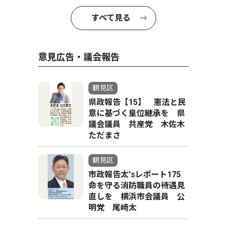
すべて見る
意見広告・議会報告
鶴見区
県政報告【15】 憲法と民
意に基づく皇位継承を 県
議会議員 共産党 木佐木
ただまさ
鶴見区
市政報告太'sレポート175
中
命を守る消防職員の待遇見
直しを 横浜市会議員 公
明党 尾崎太