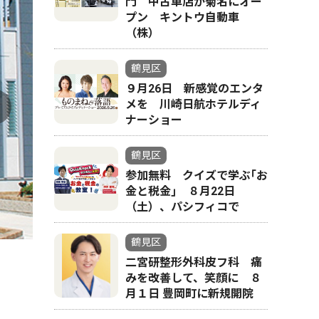
門 中古車店が菊名にオー
プン キントウ自動車
（株）
鶴見区
９月26日 新感覚のエンタ
メを 川崎日航ホテルディ
ナーショー
鶴見区
参加無料 クイズで学ぶ｢お
金と税金｣ ８月22日
（土）、パシフィコで
鶴見区
二宮研整形外科皮フ科 痛
みを改善して、笑顔に ８
月１日 豊岡町に新規開院