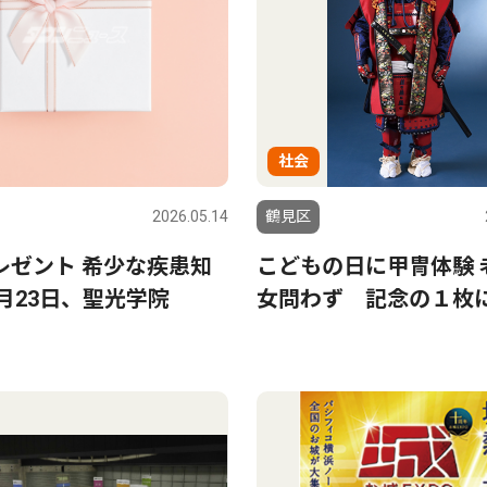
社会
2026.05.14
鶴見区
レゼント 希少な疾患知
こどもの日に甲冑体験 
月23日、聖光学院
女問わず 記念の１枚