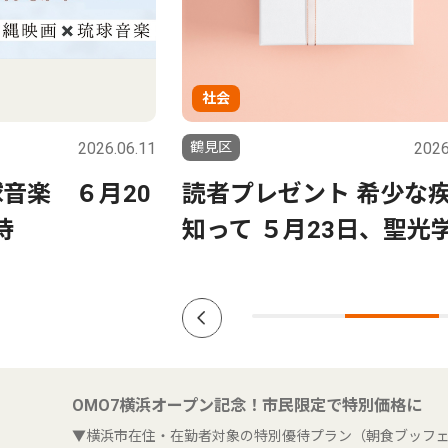
社会
2026.05.14
鶴見区
2026
ト 希少な疾患
こどもの日に甲冑体験 
3日、聖光学院
男女問わず 記念の１枚
OMO7横浜オープン記念！市民限定で特別価格に
▼横浜市在住・在勤者対象の特別優待プラン（朝食ブッフ