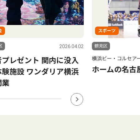
ポーツ
社会
区
2026.01.15
鶴見区
ビー・コルセアーズ
パシフィコ横
ームの名古屋Ｄ戦に招待
最大級の催し
1月16日から「釣りフ