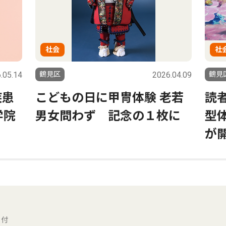
社会
ス
.04.09
鶴見区
2026.04.02
鶴見
横浜
老若
読者プレゼント 関内に没入
ホ
に
型体験施設 ワンダリア横浜
が開業
ェ付