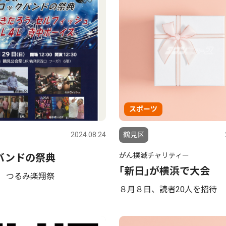
スポーツ
2024.08.24
鶴見区
がん撲滅チャリティー
バンドの祭典
｢新日｣が横浜で大会
日 つるみ楽翔祭
８月８日、読者20人を招待