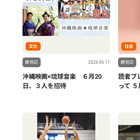
文化
社会
鶴見区
2026.06.11
鶴見区
沖縄映画×琉球音楽 ６月20
読者プ
日、３人を招待
って ５