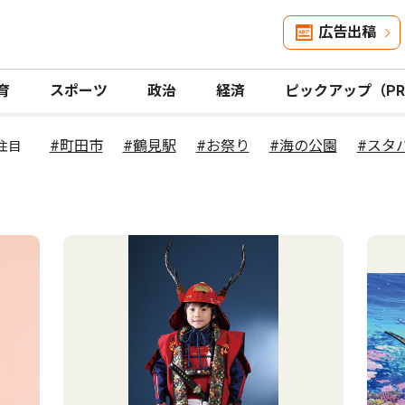
広告出稿
育
スポーツ
政治
経済
ピックアップ（P
#町田市
#鶴見駅
#お祭り
#海の公園
#スタ
注目