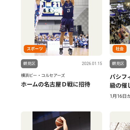
スポーツ
社会
鶴見区
2026.01.15
鶴見区
横浜ビー・コルセアーズ
パシフ
ホームの名古屋Ｄ戦に招待
級の催
1月16日