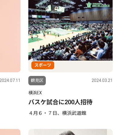
スポーツ
2024.07.11
鶴見区
2024.03.21
横浜EX
バスケ試合に200人招待
４月６・７日、横浜武道館