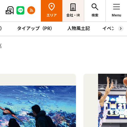
エリア
会社・IR
検索
Menu
R）
タイアップ（PR）
人物風土記
イベント
バ