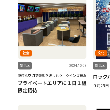
社会
文化
鶴見区
2024.10.03
鶴見区
快適な空間で競馬を楽しもう ウインズ横浜
ロック
プライベートエリアに１日１組
９月29
限定招待