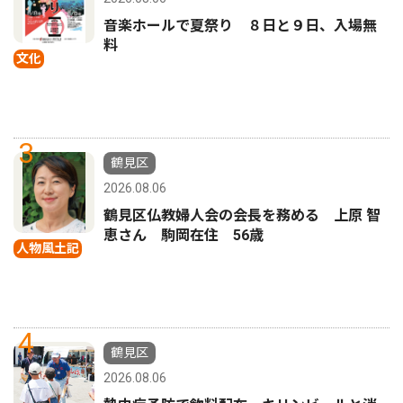
音楽ホールで夏祭り ８日と９日、入場無
料
文化
3
鶴見区
2026.08.06
鶴見区仏教婦人会の会長を務める 上原 智
恵さん 駒岡在住 56歳
人物風土記
4
鶴見区
2026.08.06