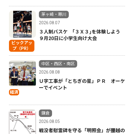
茅ヶ崎・寒川
2026.08.07
３人制バスケ ｢３Ｘ３｣を体験しよう
９月20日に小学生向け大会
ピックアッ
プ（PR）
中区・西区・南区
2026.08.08
Ｕ字工事が「とちぎの星」ＰＲ オーケ
ーでイベント
経済
鎌倉
2026.08.05
戦没者慰霊碑を守る「明照会」が腰越の