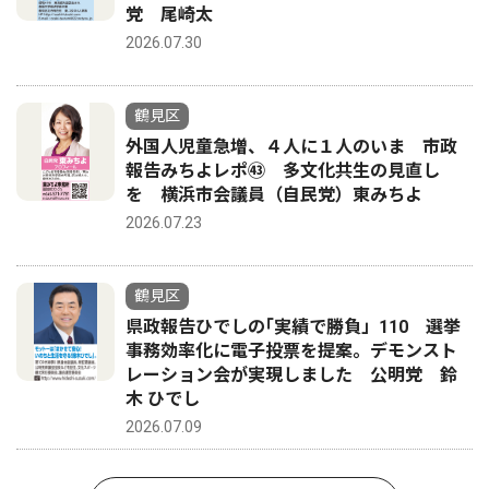
党 尾崎太
2026.07.30
鶴見区
外国人児童急増、４人に１人のいま 市政
報告みちよレポ㊸ 多文化共生の見直し
を 横浜市会議員（自民党）東みちよ
2026.07.23
鶴見区
県政報告ひでしの｢実績で勝負」110 選挙
事務効率化に電子投票を提案。デモンスト
レーション会が実現しました 公明党 鈴
木 ひでし
2026.07.09