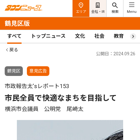
エリア
会社・IR
検索
Menu
鶴見区版
すべて
トップニュース
文化
社会
教育
ス
戻る
公開日：2024.09.26
鶴見区
意見広告
市政報告太'sレポート153
市民全員で快適なまちを目指して
横浜市会議員 公明党 尾崎太