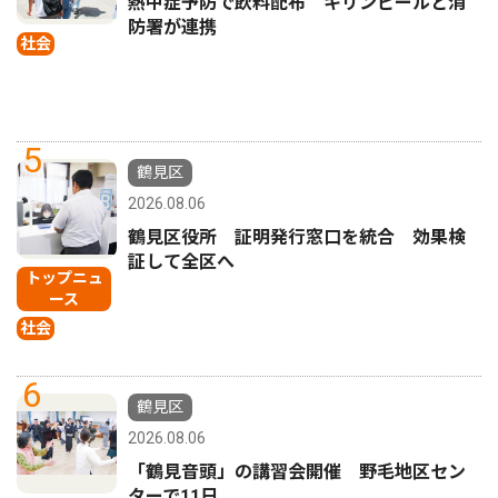
熱中症予防で飲料配布 キリンビールと消
防署が連携
社会
5
鶴見区
2026.08.06
鶴見区役所 証明発行窓口を統合 効果検
証して全区へ
トップニュ
ース
社会
6
鶴見区
2026.08.06
「鶴見音頭」の講習会開催 野毛地区セン
ターで11日