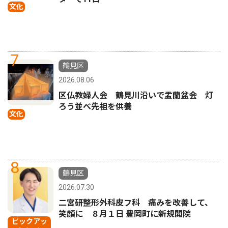
文化
7
鶴見区
2026.08.06
区仏教婦人会 鶴見川沿いで盂蘭盆会 灯
ろう並べ先祖を供養
文化
8
鶴見区
2026.07.30
二宮研整形外科皮フ科 痛みを改善して、
笑顔に ８月１日 豊岡町に新規開院
ピックアッ