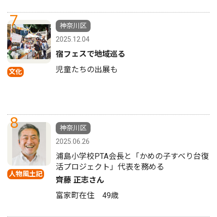
7
神奈川区
2025.12.04
宿フェスで地域巡る
児童たちの出展も
文化
8
神奈川区
2025.06.26
浦島小学校PTA会長と「かめの子すべり台復
活プロジェクト」代表を務める
人物風土記
齊藤 正志さん
富家町在住 49歳