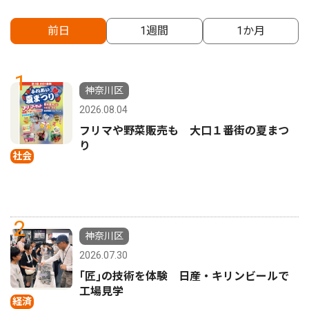
前日
1週間
1か月
1
神奈川区
2026.08.04
フリマや野菜販売も 大口１番街の夏まつ
り
社会
2
神奈川区
2026.07.30
｢匠｣の技術を体験 日産・キリンビールで
工場見学
経済