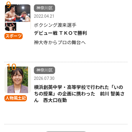
9
神奈川区
2022.04.21
ボクシング渡来選手
デビュー戦 ＴＫＯで勝利
スポーツ
神大寺からプロの舞台へ
10
神奈川区
2026.07.30
横浜創英中学・高等学校で行われた「いの
ちの授業」の企画に携わった 前川 智美さ
人物風土記
ん 西大口在勤