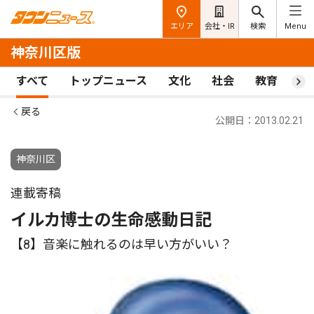
エリア
会社・IR
検索
Menu
神奈川区版
すべて
トップニュース
文化
社会
教育
ス
戻る
公開日：2013.02.21
神奈川区
連載寄稿
イルカ博士の生命感動日記
【8】音楽に触れるのは早い方がいい？