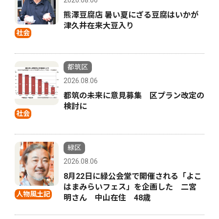
熊澤豆腐店 暑い夏にざる豆腐はいかが
津久井在来大豆入り
社会
都筑区
2026.08.06
都筑の未来に意見募集 区プラン改定の
検討に
社会
緑区
2026.08.06
8月22日に緑公会堂で開催される「よこ
はまみらいフェス」を企画した 二宮
人物風土記
明さん 中山在住 48歳