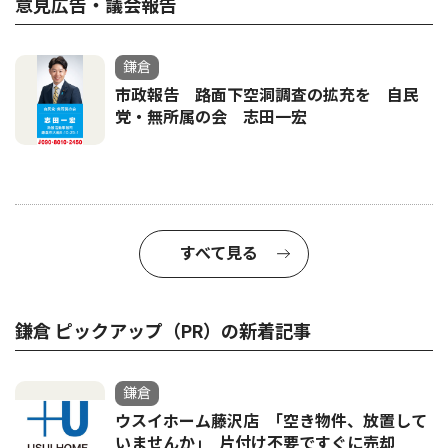
意見広告・議会報告
鎌倉
市政報告 路面下空洞調査の拡充を 自民
党・無所属の会 志田一宏
すべて見る
鎌倉 ピックアップ（PR）の新着記事
鎌倉
ウスイホーム藤沢店 ｢空き物件、放置して
いませんか｣ 片付け不要ですぐに売却