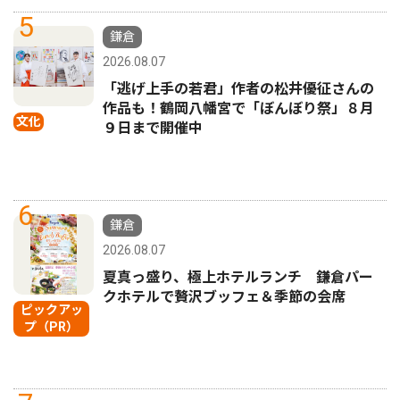
5
鎌倉
2026.08.07
「逃げ上手の若君」作者の松井優征さんの
作品も！鶴岡八幡宮で「ぼんぼり祭」８月
文化
９日まで開催中
6
鎌倉
2026.08.07
夏真っ盛り、極上ホテルランチ 鎌倉パー
クホテルで贅沢ブッフェ＆季節の会席
ピックアッ
プ（PR）