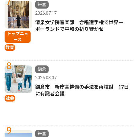
7
鎌倉
2026.07.17
清泉女学院音楽部 合唱選手権で世界一
ポーランドで平和の祈り響かせ
トップニュ
ース
教育
8
鎌倉
2026.08.07
鎌倉市 新庁舎整備の手法を再検討 17日
に有識者会議
社会
9
鎌倉