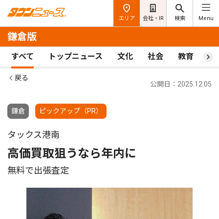
エリア
会社・IR
検索
Menu
鎌倉版
すべて
トップニュース
文化
社会
教育
ス
戻る
公開日：2025.12.05
鎌倉
ピックアップ（PR）
タックス港南
高価買取狙うなら年内に
無料で出張査定