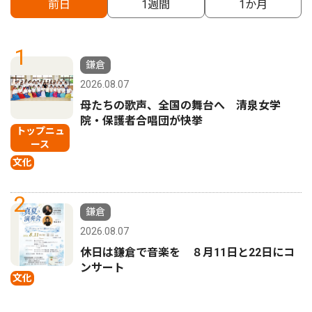
前日
1週間
1か月
1
鎌倉
2026.08.07
母たちの歌声、全国の舞台へ 清泉女学
院・保護者合唱団が快挙
トップニュ
ース
文化
2
鎌倉
2026.08.07
休日は鎌倉で音楽を ８月11日と22日にコ
ンサート
文化