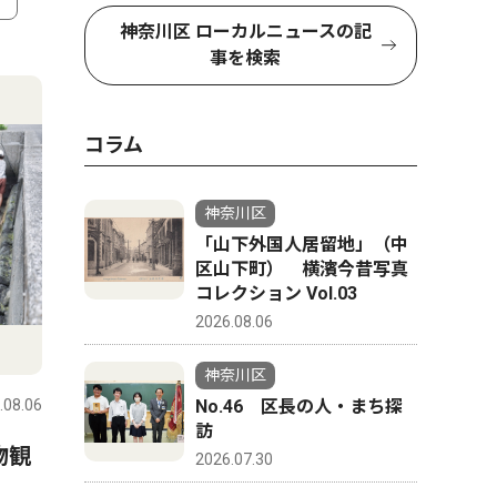
神奈川区 ローカルニュースの記
4
5
事を検索
コラム
神奈川区
「山下外国人居留地」（中
区山下町） 横濱今昔写真
コレクション Vol.03
2026.08.06
社会
教育
神奈川区
.08.06
神奈川区
2026.08.06
神奈川区
No.46 区長の人・まち探
訪
物観
神奈川区内でも支援の輪 熊
小中学生
2026.07.30
本の地震受け募金活動
本 区制