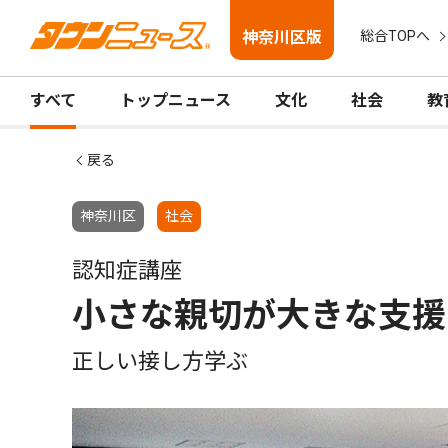
神奈川区版
総合TOPへ
すべて
トップニュース
文化
社会
教
戻る
神奈川区
社会
認知症講座
小さな親切が大きな支援
正しい接し方学ぶ