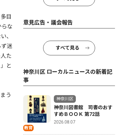
に多目
意見広告・議会報告
からな
ない、
らず迷
すべて見る
の人た
る」と
神奈川区 ローカルニュースの新着記
事
しまう
神奈川区
神奈川図書館 司書のおす
すめＢＯＯＫ 第72話
2026.08.07
教育