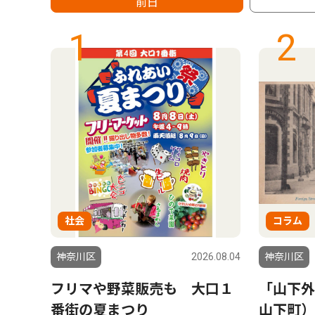
前日
1
2
社会
コラム
6.08.06
神奈川区
2026.08.04
神奈川区
会場
フリマや野菜販売も 大口１
「山下外
参加
番街の夏まつり
山下町）