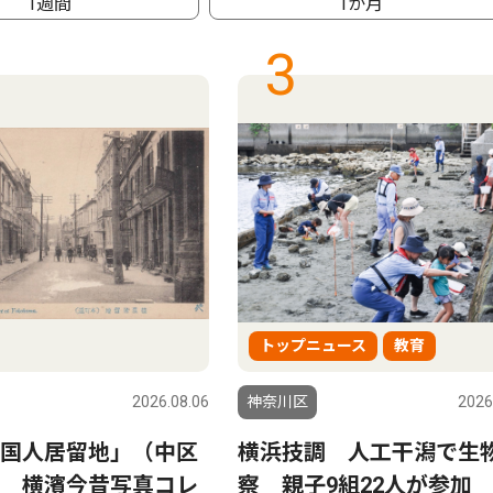
1週間
1か月
3
トップニュース
教育
2026.08.06
神奈川区
2026
国人居留地」（中区
横浜技調 人工干潟で生
 横濱今昔写真コレ
察 親子9組22人が参加