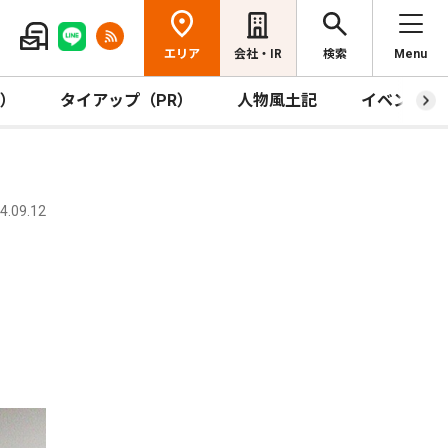
エリア
会社・IR
検索
Menu
R）
タイアップ（PR）
人物風土記
イベント
.09.12