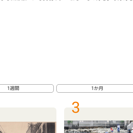
1週間
1か月
3