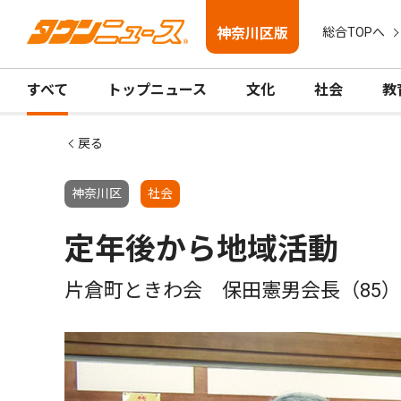
神奈川区版
総合TOPへ
すべて
トップニュース
文化
社会
教
戻る
神奈川区
社会
定年後から地域活動
片倉町ときわ会 保田憲男会長（85）