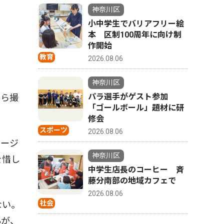
神奈川区
小中学生でバリアフリー絵
本 区制100周年に向け制
作開始
教育
2026.08.06
神奈川区
パラ選手がゲスト参加
から撮
「ゴールボール」題材に研
修会
スポーツ
2026.08.06
ページ
神奈川区
を惜し
中学生店長のコーヒー 斉
藤分南部の地域カフェで
2026.08.06
社会
ない。
心が、