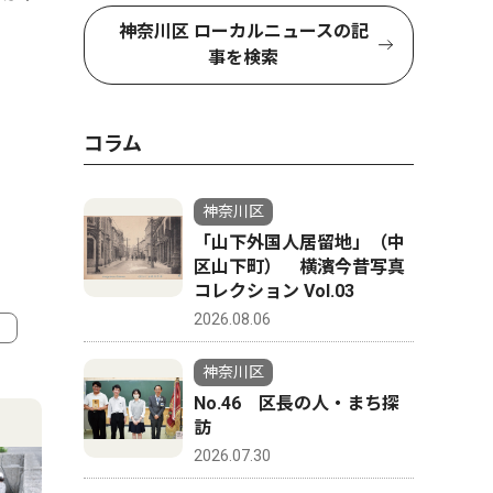
神奈川区 ローカルニュースの記
事を検索
コラム
神奈川区
「山下外国人居留地」（中
区山下町） 横濱今昔写真
コレクション Vol.03
2026.08.06
神奈川区
4
5
No.46 区長の人・まち探
訪
2026.07.30