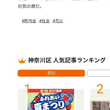
元気の源だ。
#町内会
#社会
#花火
神奈川区 人気記事ランキング
前日
1
2