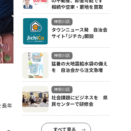
の不動産、即金可能です
相続や空家・更地を買取
神奈川区
タウンニュース発 自治会
サイト｢ジチカ｣開設
神奈川区
猛暑の大地震給水袋の備え
を 自治会から注文急増
神奈川区
社会課題にビジネスを 県
民センターで研修会
を長年
すべて見る