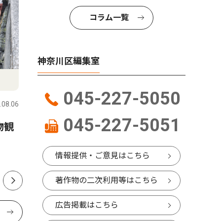
コラム一覧
神奈川区編集室
社会
教育
045-227-5050
.08.06
神奈川区
2026.08.06
神奈川区
045-227-5051
物観
神奈川区内でも支援の輪 熊
小中学生
本の地震受け募金活動
本 区制
開始
情報提供・ご意見はこちら
著作物の二次利用等はこちら
広告掲載はこちら