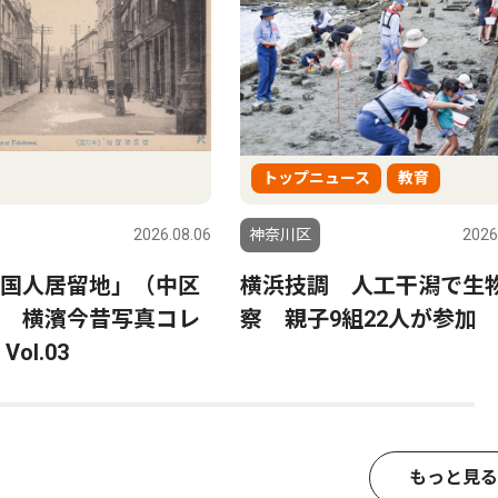
トップニュース
教育
2026.08.06
神奈川区
2026
国人居留地」（中区
横浜技調 人工干潟で生
 横濱今昔写真コレ
察 親子9組22人が参加
ol.03
もっと見る