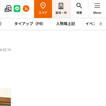
エリア
会社・IR
検索
Menu
R）
タイアップ（PR）
人物風土記
イベント
.02.19