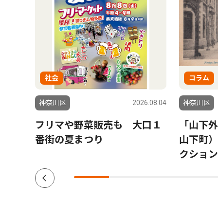
社会
コラム
6.08.06
神奈川区
2026.08.04
神奈川区
会場
フリマや野菜販売も 大口１
「山下外
参加
番街の夏まつり
山下町）
クション V