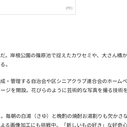
(PR)
だ。岸根公園の篠原池で捉えたカワセミや、大さん橋
彩る。
成・管理する自治会や区シニアクラブ連合会のホーム
ページを開設。花びらのように芸術的な写真を撮る技術
。毎朝の白湯（さゆ）と晩酌の焼酎お湯割りも欠かさ
による画像加工にも挑戦中。「新しいもの好き」な好奇