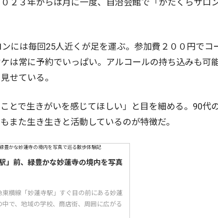
０２３年からは月に一度、自治会館で「かたくらサロ
ンには毎回25人近くが足を運ぶ。参加費２００円でコ
オケは常に予約でいっぱい。アルコールの持ち込みも可
を見せている。
ことで生きがいを感じてほしい」と目を細める。90代
側もまた生き生きと活動しているのが特徴だ。
駅」前、緑豊かな妙蓮寺の境内を写真
急東横線「妙蓮寺駅」すぐ目の前にある妙蓮
の中で、地域の学校、商店街、周囲に広がる