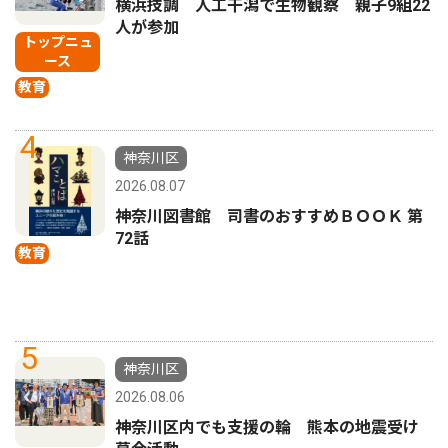
横浜技調 人工干潟で生物観察 親子9組22
人が参加
トップニュ
ース
教育
4
神奈川区
2026.08.07
神奈川図書館 司書のおすすめＢＯＯＫ 第
72話
教育
5
神奈川区
2026.08.06
神奈川区内でも支援の輪 熊本の地震受け