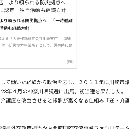
より頼られる防災拠点へ 「一時避難
活動も継続方針
構える「大東建託株式会社川崎支店」（助川
川崎市防災協力事業所」として、災害時にお
(PR)
して働いた経験から政治を志し、２０１１年に川崎市
、23年４月の神奈川県議選に出馬。初当選を果たした。
要介護度を改善させると報酬が高くなる仕組み『逆・介
議員外交政策担当や内閣府国際交流事業ファシリテー