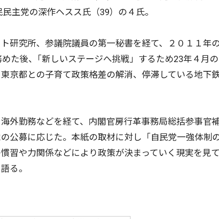
民民主党の深作ヘスス氏（39）の４氏。
ト研究所、参議院議員の第一秘書を経て、２０１１年
務めた後、｢新しいステージへ挑戦」するため23年４月
、東京都との子育て政策格差の解消、停滞している地下
海外勤務などを経て、内閣官房行革事務局総括参事官
党の公募に応じた。本紙の取材に対し「自民党一強体制
の慣習や力関係などにより政策が決まっていく現実を見
と語る。