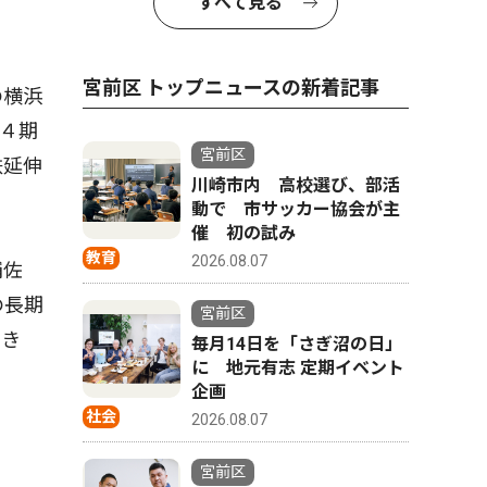
すべて見る
宮前区 トップニュースの新着記事
の横浜
の４期
宮前区
鉄延伸
川崎市内 高校選び、部活
動で 市サッカー協会が主
催 初の試み
教育
2026.08.07
補佐
の長期
宮前区
てき
毎月14日を「さぎ沼の日」
に 地元有志 定期イベント
企画
社会
2026.08.07
宮前区