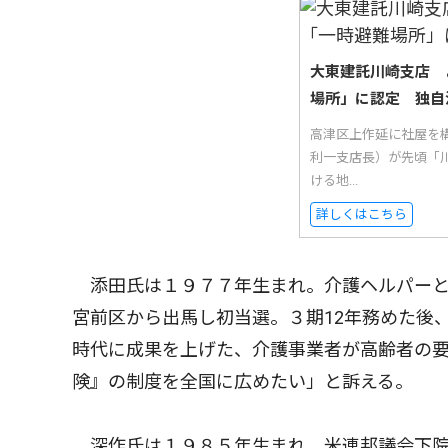
大東建託川崎支店 
場所」に認定 独自
高津区上作延に社屋を
利一支店長）が先頃「
ける地...
詳しくはこちら
添田氏は１９７７年生まれ。介護ヘルパーと
宮前区から出馬し初当選。３期12年務めた後
時代に成果を上げた、介護事業者が高齢者の
険』の制度を全国に広めたい」と訴える。
深作氏は１９８５年生まれ。米連邦議会下院