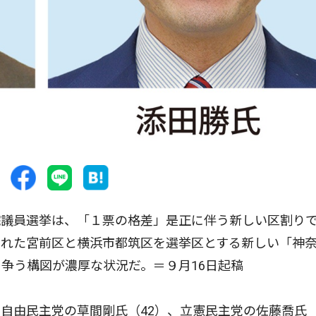
議員選挙は、「１票の格差」是正に伴う新しい区割り
れた宮前区と横浜市都筑区を選挙区とする新しい「神奈
争う構図が濃厚な状況だ。＝９月16日起稿
自由民主党の草間剛氏（42）、立憲民主党の佐藤喬氏