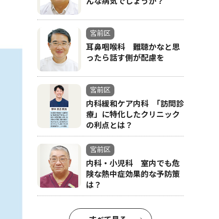
んな病気でしょうか？
宮前区
耳鼻咽喉科 難聴かなと思
ったら話す側が配慮を
宮前区
内科緩和ケア内科 ｢訪問診
療」に特化したクリニック
の利点とは？
宮前区
内科・小児科 室内でも危
険な熱中症効果的な予防策
は？