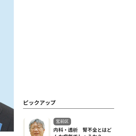
ピックアップ
宮前区
内科・透析 腎不全とはど