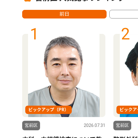
前日
1
2
ピックアップ（PR）
ピックア
5.04.11
宮前区
2026.07.31
宮前区