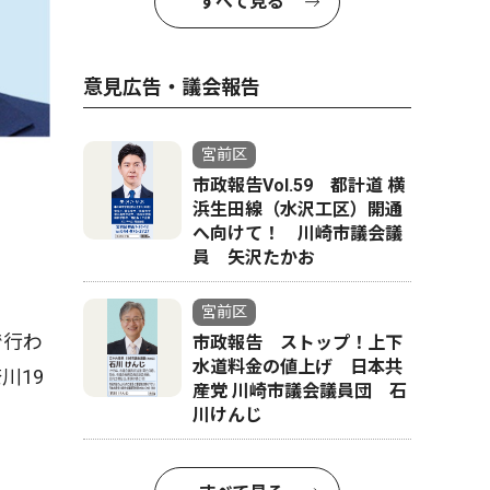
すべて見る
意見広告・議会報告
宮前区
市政報告Vol.59 都計道 横
浜生田線（水沢工区）開通
へ向けて！ 川崎市議会議
員 矢沢たかお
宮前区
で行わ
市政報告 ストップ！上下
水道料金の値上げ 日本共
川19
産党 川崎市議会議員団 石
川けんじ