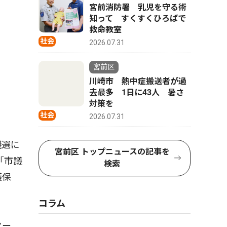
宮前消防署 乳児を守る術
知って すくすくひろばで
救命教室
社会
2026.07.31
宮前区
川崎市 熱中症搬送者が過
去最多 1日に43人 暑さ
対策を
社会
2026.07.31
議選に
宮前区 トップニュースの記事を
「市議
検索
護保
コラム
ター、