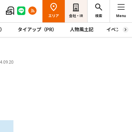
エリア
会社・IR
検索
Menu
R）
タイアップ（PR）
人物風土記
イベント
.09.20