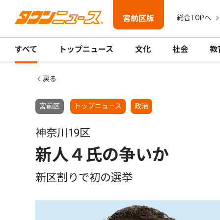
宮前区版
総合TOPへ
すべて
トップニュース
文化
社会
教
戻る
宮前区
トップニュース
政治
神奈川19区
新人４氏の争いか
新区割りで初の選挙