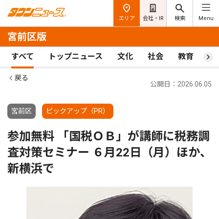
エリア
会社・IR
検索
Menu
宮前区版
すべて
トップニュース
文化
社会
教育
ス
戻る
公開日：2026.06.05
宮前区
ピックアップ（PR）
参加無料 「国税ＯＢ」が講師に税務調
査対策セミナー ６月22日（月）ほか、
新横浜で