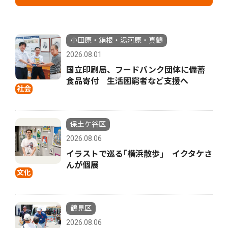
小田原・箱根・湯河原・真鶴
2026.08.01
国立印刷局、フードバンク団体に備蓄
食品寄付 生活困窮者など支援へ
社会
保土ケ谷区
2026.08.06
イラストで巡る｢横浜散歩｣ イクタケさ
んが個展
文化
鶴見区
2026.08.06