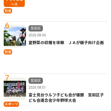
ース
社会
6
宮前区
2026.08.04
夏野菜の収穫を体験 ＪＡが親子向け企画
社会
7
宮前区
2026.08.01
富士見台ウルフ子ども会が優勝 宮前区子
ども会連合会少年野球大会
スポーツ