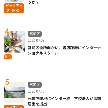
うか？
ピックアッ
プ（PR）
4
宮前区
2026.07.08
宮前区役所向かい、書店跡地にインターナ
ショナルスクール
社会
5
宮前区
2026.07.10
元書店跡地にインター校 学校法人が事前
届出を提出
トップニュ