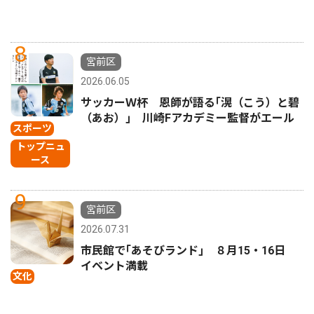
8
宮前区
2026.06.05
サッカーＷ杯 恩師が語る｢滉（こう）と碧
（あお）｣ 川崎Fアカデミー監督がエール
スポーツ
トップニュ
ース
9
宮前区
2026.07.31
市民館で｢あそびランド｣ ８月15・16日
イベント満載
文化