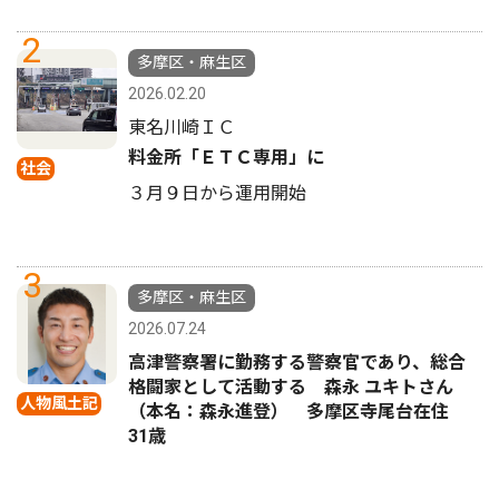
2
多摩区・麻生区
2026.02.20
東名川崎ＩＣ
料金所「ＥＴＣ専用」に
社会
３月９日から運用開始
3
多摩区・麻生区
2026.07.24
高津警察署に勤務する警察官であり、総合
格闘家として活動する 森永 ユキトさん
人物風土記
（本名：森永進登） 多摩区寺尾台在住
31歳