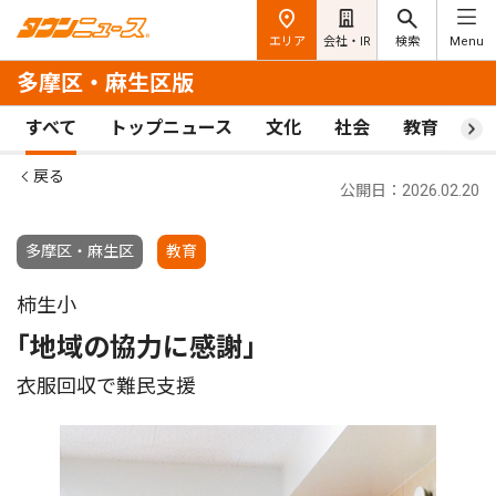
エリア
会社・IR
検索
Menu
多摩区・麻生区版
すべて
トップニュース
文化
社会
教育
ス
戻る
公開日：2026.02.20
多摩区・麻生区
教育
柿生小
｢地域の協力に感謝｣
衣服回収で難民支援