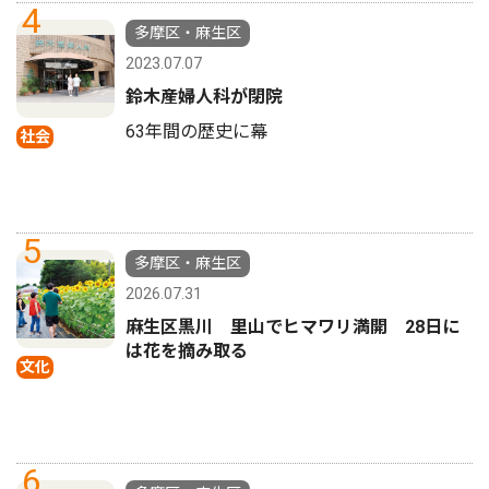
4
多摩区・麻生区
2023.07.07
鈴木産婦人科が閉院
63年間の歴史に幕
社会
5
多摩区・麻生区
2026.07.31
麻生区黒川 里山でヒマワリ満開 28日に
は花を摘み取る
文化
6