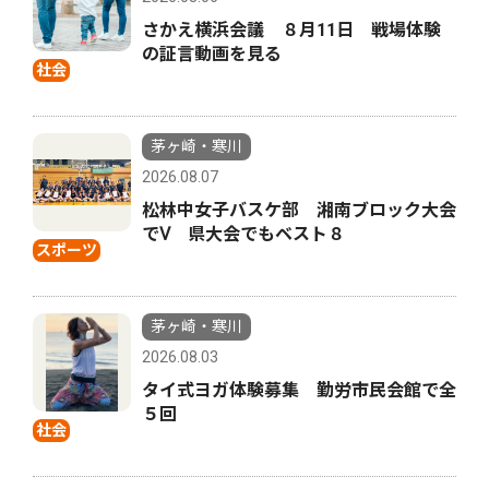
さかえ横浜会議 ８月11日 戦場体験
の証言動画を見る
社会
茅ヶ崎・寒川
2026.08.07
松林中女子バスケ部 湘南ブロック大会
でⅤ 県大会でもベスト８
スポーツ
茅ヶ崎・寒川
2026.08.03
タイ式ヨガ体験募集 勤労市民会館で全
５回
社会