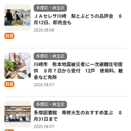
多摩区・麻生区
ＪＡセレサ川崎 梨とぶどうの品評会 ８
月12日、即売会も
2026.08.08
社会
多摩区・麻生区
川崎市 熊本地震被災者に一次避難住宅提
供 ８月７日から受付 12戸 使用料、敷
金など免除
社会
2026.08.07
多摩区・麻生区
多摩図書館 専修大生のおすすめ並ぶ ８
月31日まで
2026.08.07