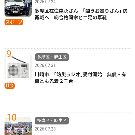
2026.07.24
多摩区在住森永さん ｢闘うお巡りさん｣ 防
衛戦へ 総合格闘家と二足の草鞋
スポーツ
9
多摩区・麻生区
2026.07.31
川崎市 ｢防災ラジオ｣受付開始 無償・有
償とも先着２千台
社会
10
多摩区・麻生区
2026.07.28