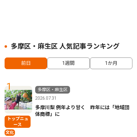
多摩区・麻生区 人気記事ランキング
前日
1週間
1か月
1
多摩区・麻生区
2026.07.31
多摩川梨 例年より甘く 昨年には「地域団
体商標」に
トップニュ
ース
文化