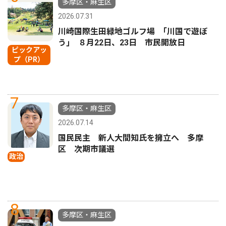
多摩区・麻生区
2026.07.31
川崎国際生田緑地ゴルフ場 ｢川国で遊ぼ
う｣ ８月22日、23日 市民開放日
ピックアッ
プ（PR）
7
多摩区・麻生区
2026.07.14
国民民主 新人大間知氏を擁立へ 多摩
区 次期市議選
政治
8
多摩区・麻生区