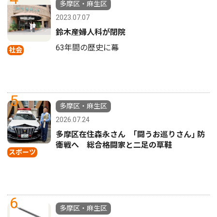
多摩区・麻生区
2023.07.07
鈴木産婦人科が閉院
63年間の歴史に幕
社会
5
多摩区・麻生区
2026.07.24
多摩区在住森永さん ｢闘うお巡りさん｣ 防
衛戦へ 総合格闘家と二足の草鞋
スポーツ
6
多摩区・麻生区