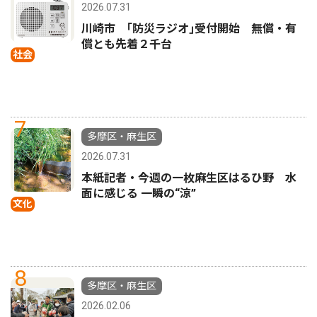
2026.07.31
川崎市 ｢防災ラジオ｣受付開始 無償・有
償とも先着２千台
社会
7
多摩区・麻生区
2026.07.31
本紙記者・今週の一枚麻生区はるひ野 水
面に感じる 一瞬の“涼”
文化
8
多摩区・麻生区
2026.02.06