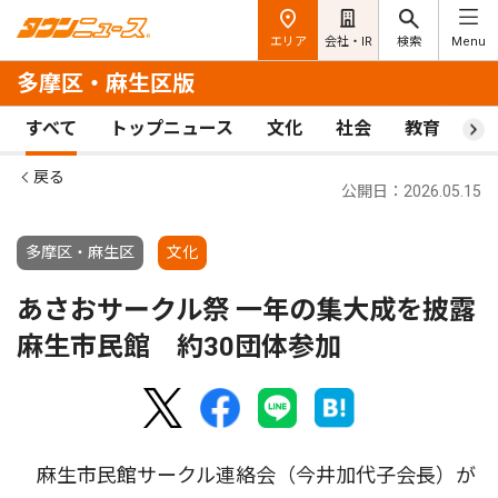
エリア
会社・IR
検索
Menu
多摩区・麻生区版
すべて
トップニュース
文化
社会
教育
ス
戻る
公開日：2026.05.15
多摩区・麻生区
文化
あさおサークル祭 一年の集大成を披露
麻生市民館 約30団体参加
麻生市民館サークル連絡会（今井加代子会長）が