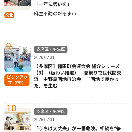
「一年に勢いを」
麻生不動のだるま市
文化
9
多摩区・麻生区
2026.07.31
【多摩区】稲田町会連合会 紹介シリーズ
【3】（賑わい推進） 夏祭りで世代間交
ピックアッ
流 中野島団地自治会 「団地で良かっ
プ（PR）
た」を生む
10
多摩区・麻生区
2026.07.31
「うちは大丈夫」が一番危険。相続を“争