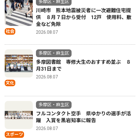
多摩区・麻生区
川崎市 熊本地震被災者に一次避難住宅提
供 ８月７日から受付 12戸 使用料、敷
金など免除
社会
2026.08.07
多摩区・麻生区
多摩図書館 専修大生のおすすめ並ぶ ８
月31日まで
2026.08.07
文化
多摩区・麻生区
フルコンタクト空手 県ゆかりの選手が活
躍 入賞を黒岩知事に報告
2026.08.07
スポーツ