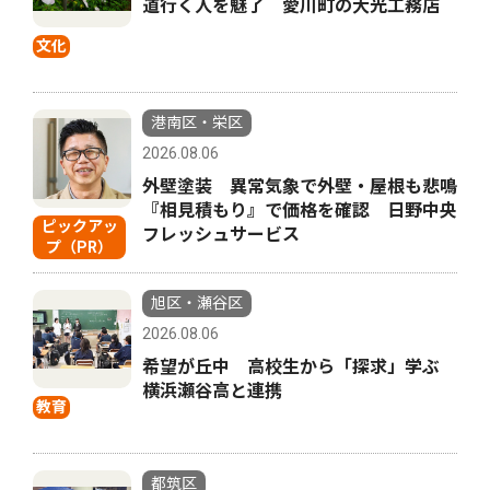
道行く人を魅了 愛川町の大光工務店
文化
港南区・栄区
2026.08.06
外壁塗装 異常気象で外壁・屋根も悲鳴
『相見積もり』で価格を確認 日野中央
ピックアッ
フレッシュサービス
プ（PR）
旭区・瀬谷区
2026.08.06
希望が丘中 高校生から「探求」学ぶ
横浜瀬谷高と連携
教育
都筑区