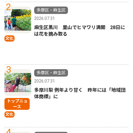
2
多摩区・麻生区
2026.07.31
麻生区黒川 里山でヒマワリ満開 28日に
は花を摘み取る
文化
3
多摩区・麻生区
2026.07.31
多摩川梨 例年より甘く 昨年には「地域団
体商標」に
トップニュ
ース
文化
4