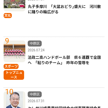
丸子多摩川 ｢大盆おどり｣盛大に 河川敷
に踊りの輪広がる
文化
9
中原区
2026.07.24
法政二高ハンドボール部 県６連覇で全国
へ ｢粘りのチーム｣ 昨年の雪辱を
スポーツ
トップニュ
ース
10
中原区
2026.07.31