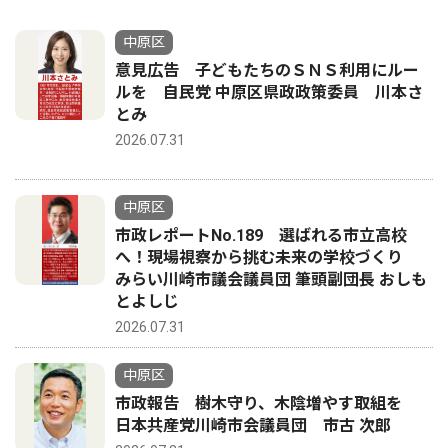
中原区
意見広告 子どもたちのＳＮＳ利用にルー
ルを 自民党 中原区県政政策委員 川本さ
とみ
2026.07.31
中原区
市政レポートNo.189 選ばれる市立高校
へ！現場視察から挑む未来の学校づくり
みらい川崎市議会議員団 筆頭副団長 おしも
とよしじ
2026.07.31
中原区
市政報告 樹木守り、木陰増やす取組を
日本共産党川崎市会議員団 市古 次郎