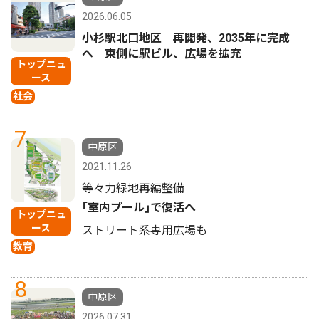
2026.06.05
小杉駅北口地区 再開発、2035年に完成
へ 東側に駅ビル、広場を拡充
トップニュ
ース
社会
7
中原区
2021.11.26
等々力緑地再編整備
｢室内プール｣で復活へ
トップニュ
ース
ストリート系専用広場も
教育
8
中原区
2026.07.31