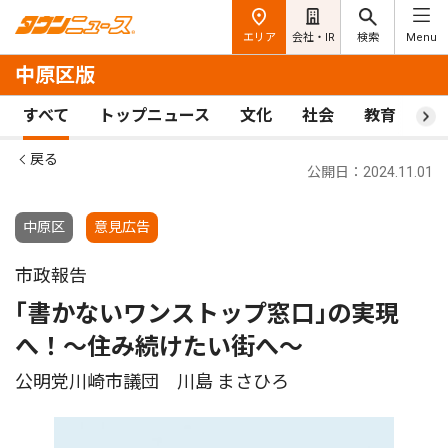
エリア
会社・IR
検索
Menu
中原区版
すべて
トップニュース
文化
社会
教育
ス
戻る
公開日：2024.11.01
中原区
意見広告
市政報告
｢書かないワンストップ窓口｣の実現
へ！〜住み続けたい街へ〜
公明党川崎市議団 川島 まさひろ