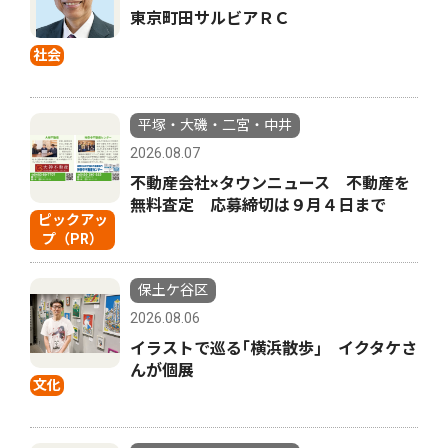
東京町田サルビアＲＣ
社会
平塚・大磯・二宮・中井
2026.08.07
不動産会社×タウンニュース 不動産を
無料査定 応募締切は９月４日まで
ピックアッ
プ（PR）
保土ケ谷区
2026.08.06
イラストで巡る｢横浜散歩｣ イクタケさ
んが個展
文化