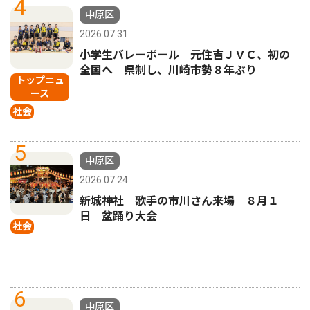
4
中原区
2026.07.31
小学生バレーボール 元住吉ＪＶＣ、初の
全国へ 県制し、川崎市勢８年ぶり
トップニュ
ース
社会
5
中原区
2026.07.24
新城神社 歌手の市川さん来場 ８月１
日 盆踊り大会
社会
6
中原区