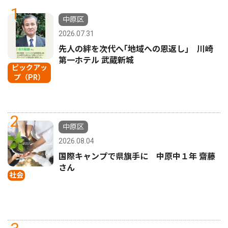
1
中原区
2026.07.31
先人の絆を次代へ｢地域への恩返し｣ 川崎
第一ホテル 武蔵新城
ピックアッ
プ（PR）
2
中原区
2026.08.04
国際キャンプで県旗手に 中原中１年 齋藤
さん
社会