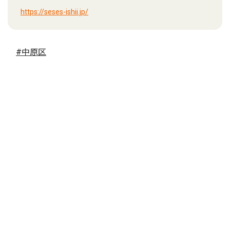
https://seses-ishii.jp/
#中原区