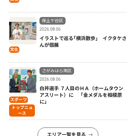
保土ケ谷区
2026.08.06
イラストで巡る｢横浜散歩｣ イクタケさ
んが個展
文化
さがみはら南区
2026.08.06
白井選手 ７人目のＨＡ（ホームタウン
アスリート）に 「金メダルを相模原
スポーツ
に」
トップニュ
ース
エリア一覧を見る