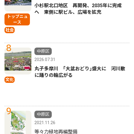
小杉駅北口地区 再開発、2035年に完成
へ 東側に駅ビル、広場を拡充
トップニュ
ース
社会
8
中原区
2026.07.31
丸子多摩川 ｢大盆おどり｣盛大に 河川敷
に踊りの輪広がる
文化
9
中原区
2021.11.26
等々力緑地再編整備