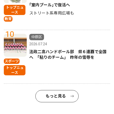
｢室内プール｣で復活へ
トップニュ
ース
ストリート系専用広場も
教育
10
中原区
2026.07.24
法政二高ハンドボール部 県６連覇で全国
へ ｢粘りのチーム｣ 昨年の雪辱を
スポーツ
トップニュ
ース
もっと見る