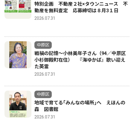
特別企画 不動産２社×タウンニュース 不
動産を無料査定 応募締切は８月3１日
2026.07.31
中原区
戦禍の記憶〜小林美年子さん（94／中原区
小杉御殿町在住） 『海ゆかば』歌い迎え
た英霊
2026.07.31
中原区
地域で育てる｢みんなの場所｣へ えほんの
森 図書館
2026.07.31