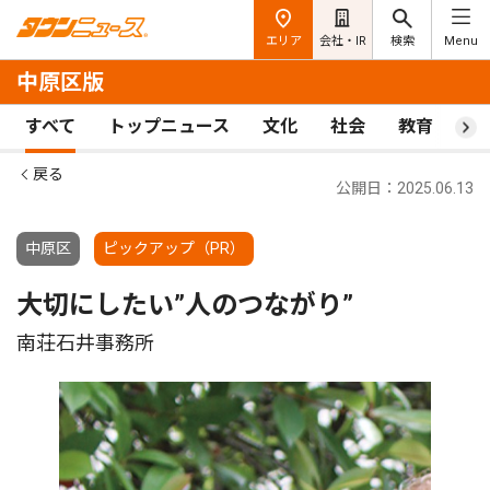
エリア
会社・IR
検索
Menu
中原区版
すべて
トップニュース
文化
社会
教育
ス
戻る
公開日：2025.06.13
中原区
ピックアップ（PR）
大切にしたい”人のつながり”
南荘石井事務所