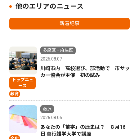
他のエリアのニュース
新着記事
多摩区・麻生区
2026.08.07
川崎市内 高校選び、部活動で 市サッ
カー協会が主催 初の試み
トップニュ
ース
教育
藤沢
2026.08.06
あなたの「苗字」の歴史は？ ８月16
日 善行雑学大学で講座
文化