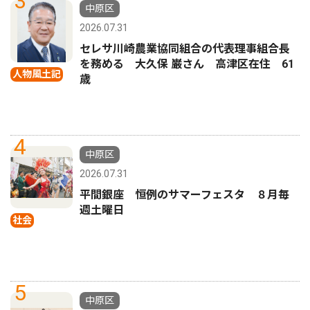
3
中原区
2026.07.31
セレサ川崎農業協同組合の代表理事組合長
を務める 大久保 巌さん 高津区在住 61
人物風土記
歳
4
中原区
2026.07.31
平間銀座 恒例のサマーフェスタ ８月毎
週土曜日
社会
5
中原区