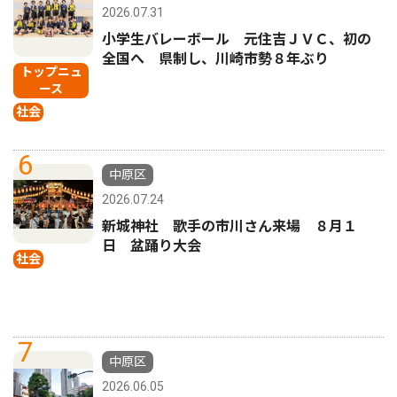
2026.07.31
小学生バレーボール 元住吉ＪＶＣ、初の
全国へ 県制し、川崎市勢８年ぶり
トップニュ
ース
社会
6
中原区
2026.07.24
新城神社 歌手の市川さん来場 ８月１
日 盆踊り大会
社会
7
中原区
2026.06.05