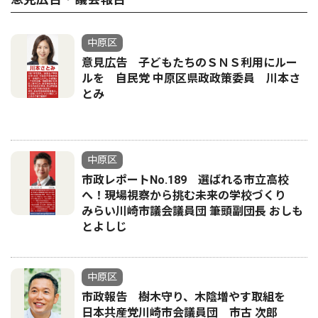
中原区
意見広告 子どもたちのＳＮＳ利用にルー
ルを 自民党 中原区県政政策委員 川本さ
とみ
中原区
市政レポートNo.189 選ばれる市立高校
へ！現場視察から挑む未来の学校づくり
みらい川崎市議会議員団 筆頭副団長 おしも
とよしじ
中原区
市政報告 樹木守り、木陰増やす取組を
日本共産党川崎市会議員団 市古 次郎