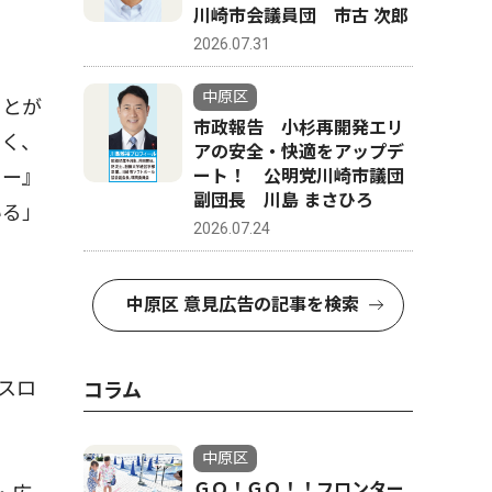
川崎市会議員団 市古 次郎
2026.07.31
中原区
ことが
市政報告 小杉再開発エリ
よく、
アの安全・快適をアップデ
ート！ 公明党川崎市議団
ター』
副団長 川島 まさひろ
いる」
2026.07.24
中原区 意見広告の記事を検索
スロ
コラム
中原区
ＧＯ！ＧＯ！！フロンター