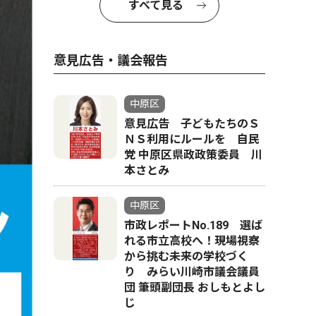
すべて見る
意見広告・議会報告
中原区
意見広告 子どもたちのＳ
ＮＳ利用にルールを 自民
党 中原区県政政策委員 川
本さとみ
中原区
市政レポートNo.189 選ば
れる市立高校へ！現場視察
から挑む未来の学校づく
り みらい川崎市議会議員
団 筆頭副団長 おしもとよし
じ