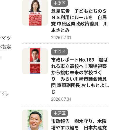
中原区
意見広告 子どもたちのＳ
ＮＳ利用にルールを 自民
党 中原区県政政策委員 川
本さとみ
のマッ
2026.07.31
令指定
中原区
。
市政レポートNo.189 選ば
れる市立高校へ！現場視察
から挑む未来の学校づく
り みらい川崎市議会議員
団 筆頭副団長 おしもとよし
じ
です。
2026.07.31
中原区
市政報告 樹木守り、木陰
増やす取組を 日本共産党