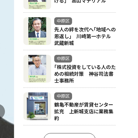
げる｣ 高山マテリアル
中原区
先人の絆を次代へ｢地域への
恩返し｣ 川崎第一ホテル
武蔵新城
中原区
｢株式投資をしている人のた
めの相続対策 神谷司法書
士事務所
中原区
鶴亀不動産が賃貸センター
拡充 上新城支店に業務集
約
▲ス