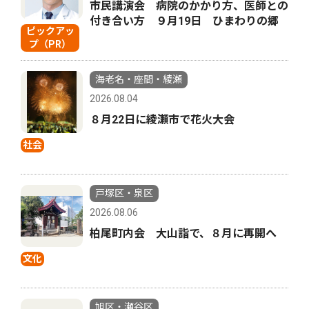
市民講演会 病院のかかり方、医師との
付き合い方 ９月19日 ひまわりの郷
ピックアッ
プ（PR）
海老名・座間・綾瀬
2026.08.04
８月22日に綾瀬市で花火大会
社会
戸塚区・泉区
2026.08.06
柏尾町内会 大山詣で、８月に再開へ
文化
旭区・瀬谷区