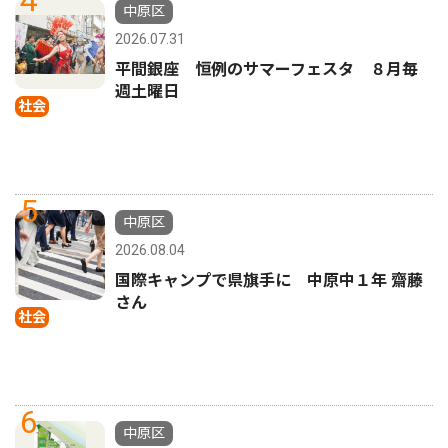
4
中原区
2026.07.31
平間銀座 恒例のサマーフェスタ ８月毎
週土曜日
社会
5
中原区
2026.08.04
国際キャンプで県旗手に 中原中１年 齋藤
さん
社会
6
中原区