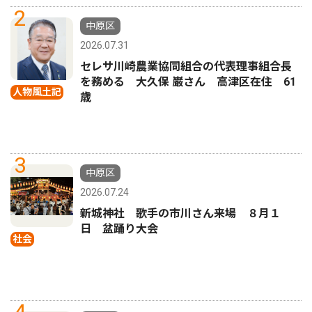
2
中原区
2026.07.31
セレサ川崎農業協同組合の代表理事組合長
を務める 大久保 巌さん 高津区在住 61
人物風土記
歳
3
中原区
2026.07.24
新城神社 歌手の市川さん来場 ８月１
日 盆踊り大会
社会