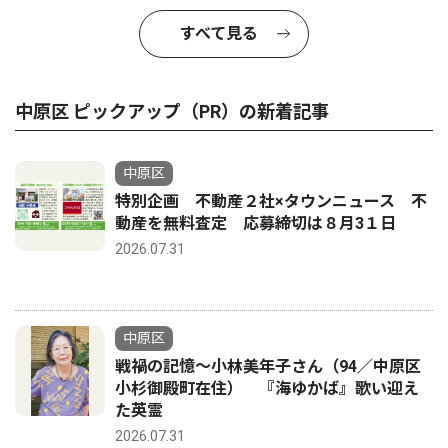
すべて見る
中原区 ピックアップ（PR）の新着記事
中原区
特別企画 不動産２社×タウンニュース 不
動産を無料査定 応募締切は８月3１日
2026.07.31
中原区
戦禍の記憶〜小林美年子さん（94／中原区
小杉御殿町在住） 『海ゆかば』歌い迎え
た英霊
2026.07.31