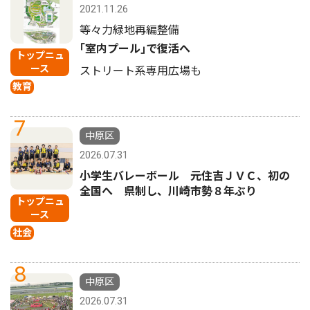
2021.11.26
等々力緑地再編整備
｢室内プール｣で復活へ
トップニュ
ース
ストリート系専用広場も
教育
7
中原区
2026.07.31
小学生バレーボール 元住吉ＪＶＣ、初の
全国へ 県制し、川崎市勢８年ぶり
トップニュ
ース
社会
8
中原区
2026.07.31