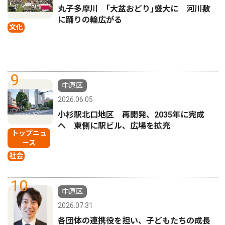
丸子多摩川 ｢大盆おどり｣盛大に 河川敷
に踊りの輪広がる
文化
9
中原区
2026.06.05
小杉駅北口地区 再開発、2035年に完成
へ 東側に駅ビル、広場を拡充
トップニュ
ース
社会
10
中原区
2026.07.31
各団体の連携役を担い、子どもたちの成長