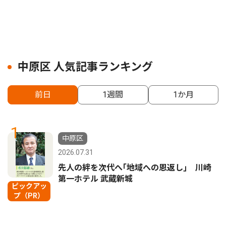
中原区 人気記事ランキング
前日
1週間
1か月
1
中原区
2026.07.31
先人の絆を次代へ｢地域への恩返し｣ 川崎
第一ホテル 武蔵新城
ピックアッ
プ（PR）