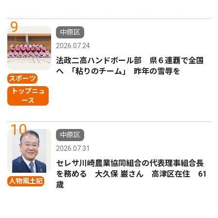
9
中原区
2026.07.24
法政二高ハンドボール部 県６連覇で全国
へ ｢粘りのチーム｣ 昨年の雪辱を
スポーツ
トップニュ
ース
10
中原区
2026.07.31
セレサ川崎農業協同組合の代表理事組合長
を務める 大久保 巌さん 高津区在住 61
人物風土記
歳