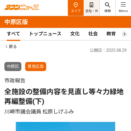
エリア
会社・IR
検索
Menu
中原区版
すべて
トップニュース
文化
社会
教育
ス
戻る
公開日：2025.08.29
中原区
意見広告
市政報告
全施設の整備内容を見直し等々力緑地
再編整備(下)
川崎市議会議員 松原しげふみ