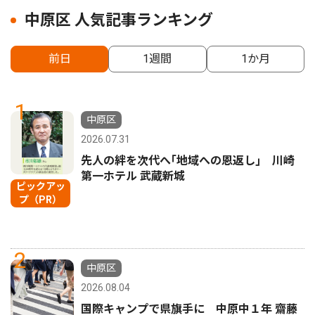
中原区 人気記事ランキング
前日
1週間
1か月
1
中原区
2026.07.31
先人の絆を次代へ｢地域への恩返し｣ 川崎
第一ホテル 武蔵新城
ピックアッ
プ（PR）
2
中原区
2026.08.04
国際キャンプで県旗手に 中原中１年 齋藤