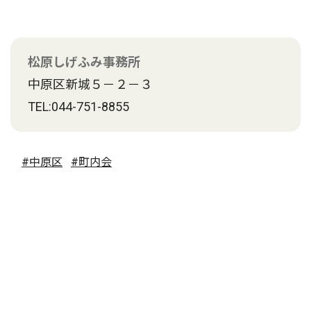
松原しげふみ事務所
中原区新城５－２－３
TEL:044-751-8855
#中原区
#町内会