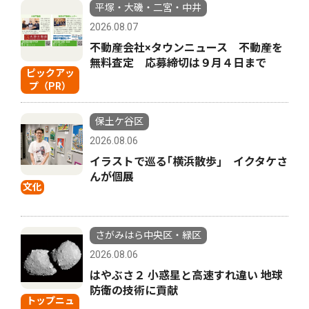
平塚・大磯・二宮・中井
2026.08.07
不動産会社×タウンニュース 不動産を
無料査定 応募締切は９月４日まで
ピックアッ
プ（PR）
保土ケ谷区
2026.08.06
イラストで巡る｢横浜散歩｣ イクタケさ
んが個展
文化
さがみはら中央区・緑区
2026.08.06
はやぶさ２ 小惑星と高速すれ違い 地球
防衛の技術に貢献
トップニュ