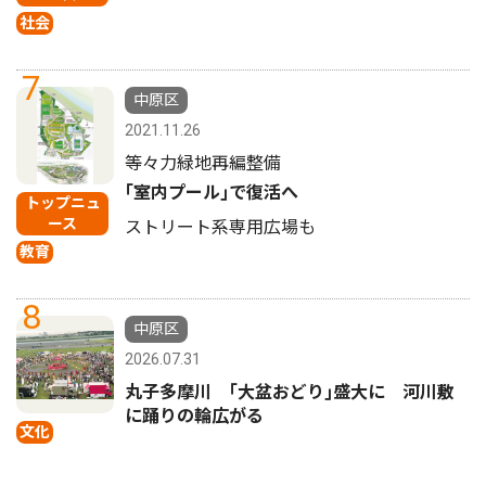
社会
7
中原区
2021.11.26
等々力緑地再編整備
｢室内プール｣で復活へ
トップニュ
ース
ストリート系専用広場も
教育
8
中原区
2026.07.31
丸子多摩川 ｢大盆おどり｣盛大に 河川敷
に踊りの輪広がる
文化