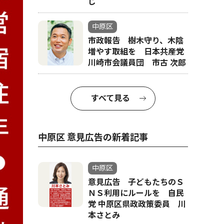
じ
中原区
市政報告 樹木守り、木陰
増やす取組を 日本共産党
川崎市会議員団 市古 次郎
すべて見る
中原区 意見広告の新着記事
中原区
意見広告 子どもたちのＳ
ＮＳ利用にルールを 自民
党 中原区県政政策委員 川
本さとみ