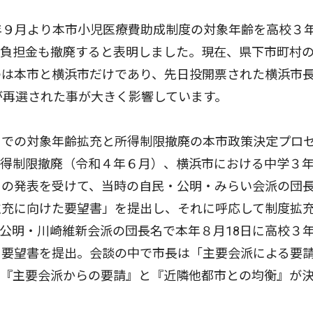
年９月より本市小児医療費助成制度の対象年齢を高校３
部負担金も撤廃すると表明しました。現在、県下市町村
のは本市と横浜市だけであり、先日投開票された横浜市
が再選された事が大きく影響しています。
での対象年齢拡充と所得制限撤廃の本市政策決定プロ
所得制限撤廃（令和４年６月）、横浜市における中学３
）の発表を受けて、当時の自民・公明・みらい会派の団
拡充に向けた要望書」を提出し、それに呼応して制度拡
公明・川崎維新会派の団長名で本年８月18日に高校３
う要望書を提出。会談の中で市長は「主要会派による要
も『主要会派からの要請』と『近隣他都市との均衡』が