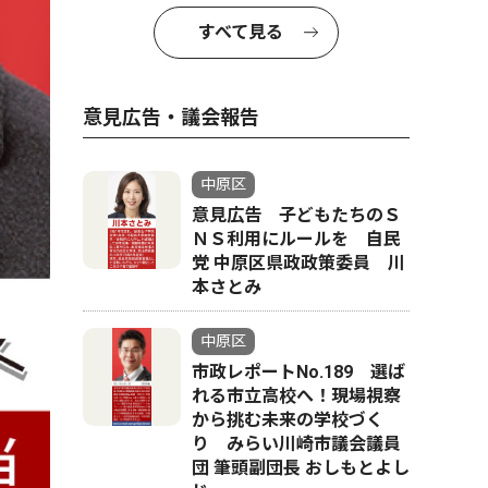
すべて見る
意見広告・議会報告
中原区
意見広告 子どもたちのＳ
ＮＳ利用にルールを 自民
党 中原区県政政策委員 川
本さとみ
中原区
市政レポートNo.189 選ば
れる市立高校へ！現場視察
から挑む未来の学校づく
り みらい川崎市議会議員
団 筆頭副団長 おしもとよし