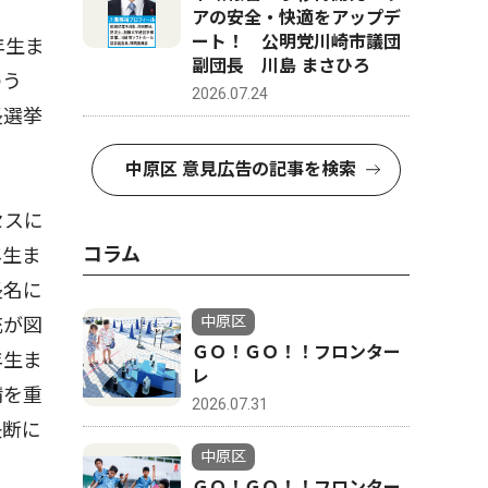
アの安全・快適をアップデ
ート！ 公明党川崎市議団
年生ま
副団長 川島 まさひろ
のう
2026.07.24
長選挙
中原区 意見広告の記事を検索
セスに
コラム
年生ま
長名に
中原区
充が図
ＧＯ！ＧＯ！！フロンター
年生ま
レ
請を重
2026.07.31
決断に
中原区
ＧＯ！ＧＯ！！フロンター