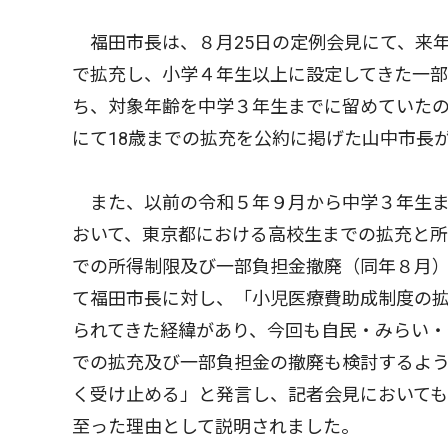
福田市長は、８月25日の定例会見にて、来
で拡充し、小学４年生以上に設定してきた一
ち、対象年齢を中学３年生までに留めていた
にて18歳までの拡充を公約に掲げた山中市長
また、以前の令和５年９月から中学３年生ま
おいて、東京都における高校生までの拡充と
での所得制限及び一部負担金撤廃（同年８月
て福田市長に対し、「小児医療費助成制度の
られてきた経緯があり、今回も自民・みらい・
での拡充及び一部負担金の撤廃も検討するよ
く受け止める」と発言し、記者会見において
至った理由として説明されました。