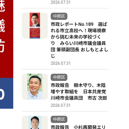
2026.07.31
中原区
市政レポートNo.189 選ば
れる市立高校へ！現場視察
から挑む未来の学校づく
り みらい川崎市議会議員
団 筆頭副団長 おしもとよし
じ
2026.07.31
中原区
市政報告 樹木守り、木陰
増やす取組を 日本共産党
川崎市会議員団 市古 次郎
2026.07.31
中原区
市政報告 小杉再開発エリ