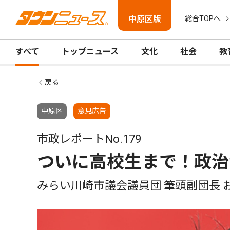
中原区版
総合TOPへ
すべて
トップニュース
文化
社会
教
戻る
中原区
意見広告
市政レポートNo.179
ついに高校生まで！政治
みらい川崎市議会議員団 筆頭副団長 