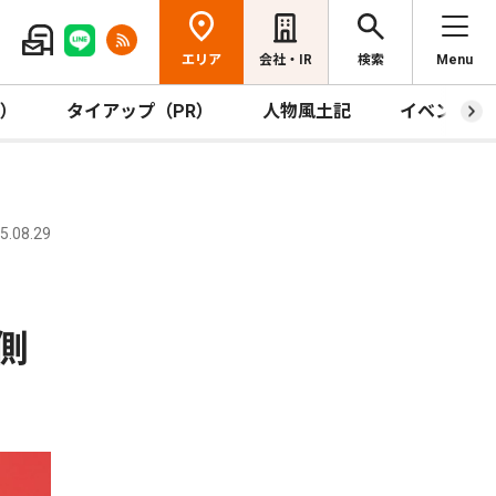
エリア
会社・IR
検索
Menu
R）
タイアップ（PR）
人物風土記
イベント
.08.29
側