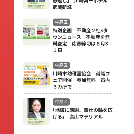
恩返し｣ 川崎第一ホテル
武蔵新城
中原区
特別企画 不動産２社×タ
ウンニュース 不動産を無
料査定 応募締切は８月3
１日
中原区
川崎市幼稚園協会 就職フ
ェア開催 参加無料 市内
３カ所で
中原区
｢地域に感謝、奉仕の輪を広
げる｣ 高山マテリアル