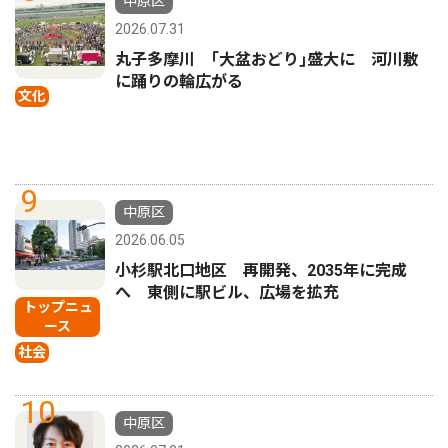
中原区
2026.07.31
丸子多摩川 ｢大盆おどり｣盛大に 河川敷
に踊りの輪広がる
文化
9
中原区
2026.06.05
小杉駅北口地区 再開発、2035年に完成
へ 東側に駅ビル、広場を拡充
トップニュ
ース
社会
10
中原区