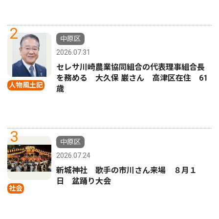
2
中原区
2026.07.31
セレサ川崎農業協同組合の代表理事組合長
を務める 大久保 巌さん 高津区在住 61
人物風土記
歳
3
中原区
2026.07.24
新城神社 歌手の市川さん来場 ８月１
日 盆踊り大会
社会