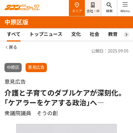
エリア
会社・IR
検索
Menu
中原区版
すべて
トップニュース
文化
社会
教育
ス
戻る
公開日：2025.09.05
中原区
意見広告
意見広告
介護と子育てのダブルケアが深刻化。
｢ケアラーをケアする政治｣へ―
衆議院議員 そうの創