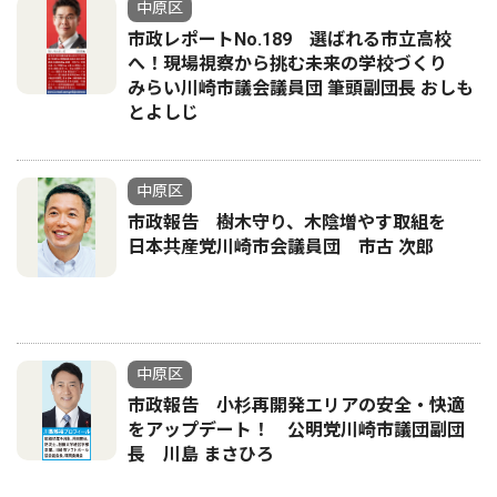
中原区
市政レポートNo.189 選ばれる市立高校
へ！現場視察から挑む未来の学校づくり
みらい川崎市議会議員団 筆頭副団長 おしも
とよしじ
中原区
市政報告 樹木守り、木陰増やす取組を
日本共産党川崎市会議員団 市古 次郎
中原区
市政報告 小杉再開発エリアの安全・快適
をアップデート！ 公明党川崎市議団副団
長 川島 まさひろ