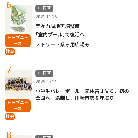
6
中原区
2021.11.26
等々力緑地再編整備
｢室内プール｣で復活へ
トップニュ
ース
ストリート系専用広場も
教育
7
中原区
2026.07.31
小学生バレーボール 元住吉ＪＶＣ、初の
全国へ 県制し、川崎市勢８年ぶり
トップニュ
ース
社会
8