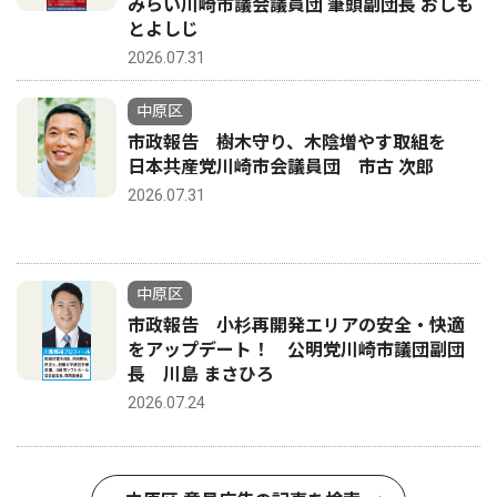
みらい川崎市議会議員団 筆頭副団長 おしも
とよしじ
2026.07.31
中原区
市政報告 樹木守り、木陰増やす取組を
日本共産党川崎市会議員団 市古 次郎
2026.07.31
中原区
市政報告 小杉再開発エリアの安全・快適
をアップデート！ 公明党川崎市議団副団
長 川島 まさひろ
2026.07.24