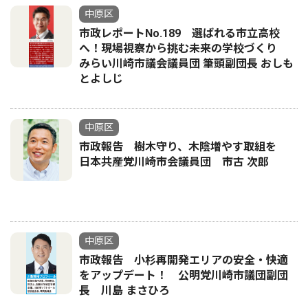
中原区
市政レポートNo.189 選ばれる市立高校
へ！現場視察から挑む未来の学校づくり
みらい川崎市議会議員団 筆頭副団長 おしも
とよしじ
中原区
市政報告 樹木守り、木陰増やす取組を
日本共産党川崎市会議員団 市古 次郎
中原区
市政報告 小杉再開発エリアの安全・快適
をアップデート！ 公明党川崎市議団副団
長 川島 まさひろ