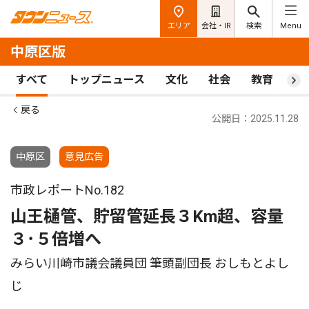
エリア
会社・IR
検索
Menu
中原区版
すべて
トップニュース
文化
社会
教育
ス
戻る
公開日：2025.11.28
中原区
意見広告
市政レポートNo.182
山王樋管、貯留管延長３Km超、容量
３･５倍増へ
みらい川崎市議会議員団 筆頭副団長 おしもとよし
じ