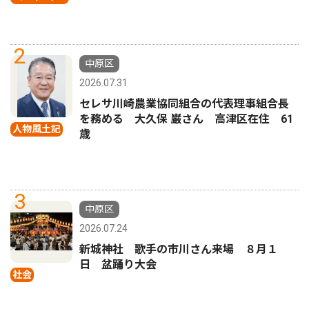
2
中原区
2026.07.31
セレサ川崎農業協同組合の代表理事組合長
を務める 大久保 巌さん 高津区在住 61
人物風土記
歳
3
中原区
2026.07.24
新城神社 歌手の市川さん来場 ８月１
日 盆踊り大会
社会