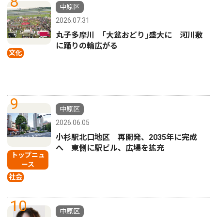
8
中原区
2026.07.31
丸子多摩川 ｢大盆おどり｣盛大に 河川敷
に踊りの輪広がる
文化
9
中原区
2026.06.05
小杉駅北口地区 再開発、2035年に完成
へ 東側に駅ビル、広場を拡充
トップニュ
ース
社会
10
中原区