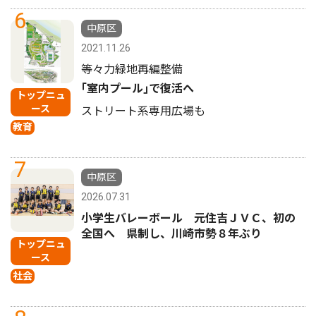
6
中原区
2021.11.26
等々力緑地再編整備
｢室内プール｣で復活へ
トップニュ
ース
ストリート系専用広場も
教育
7
中原区
2026.07.31
小学生バレーボール 元住吉ＪＶＣ、初の
全国へ 県制し、川崎市勢８年ぶり
トップニュ
ース
社会