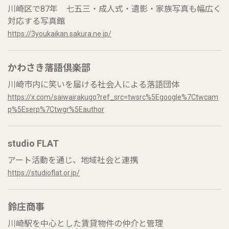
川崎区で87年 七五三・成人式・遺影・家族写真も幅広く
対応する写真館
https://3youkaikan.sakura.ne.jp/
かわさき落語倶楽部
川崎市内に笑いを届ける社会人による落語団体
https://x.com/saiwairakugo?ref_src=twsrc%5Egoogle%7Ctwcam
p%5Eserp%7Ctwgr%5Eauthor
studio FLAT
アート活動を通じ、地域社会と連携
https://studioflat.or.jp/
鈴庄商事
川崎駅を中心とした賃貸物件の仲介と管理