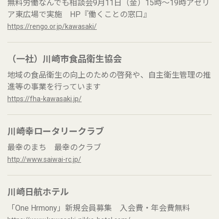
無料労働なんでも相談会9月11日（金）15時～19時アゼリ
ア東広場で実施 HP『働くことの窓口』
https://rengo.or.jp/kawasaki/
（一社）川崎市食品衛生協会
地域の食品衛生の向上のための啓発や、自主衛生管理の推
進等の事業を行っています
https://fha-kawasaki.jp/
川崎幸ロータリークラブ
最幸のまち 最幸のクラブ
http://www.saiwai-rc.jp/
川崎日航ホテル
「One Hrmony」新規会員募集 入会費・年会費無料