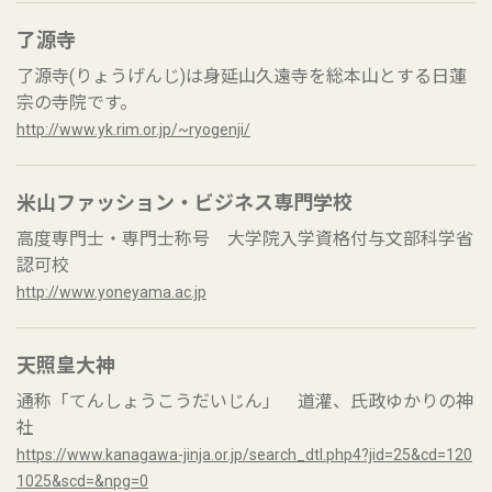
了源寺
了源寺(りょうげんじ)は身延山久遠寺を総本山とする日蓮
宗の寺院です。
http://www.yk.rim.or.jp/~ryogenji/
米山ファッション・ビジネス専門学校
高度専門士・専門士称号 大学院入学資格付与文部科学省
認可校
http://www.yoneyama.ac.jp
天照皇大神
通称「てんしょうこうだいじん」 道灌、氏政ゆかりの神
社
https://www.kanagawa-jinja.or.jp/search_dtl.php4?jid=25&cd=120
1025&scd=&npg=0