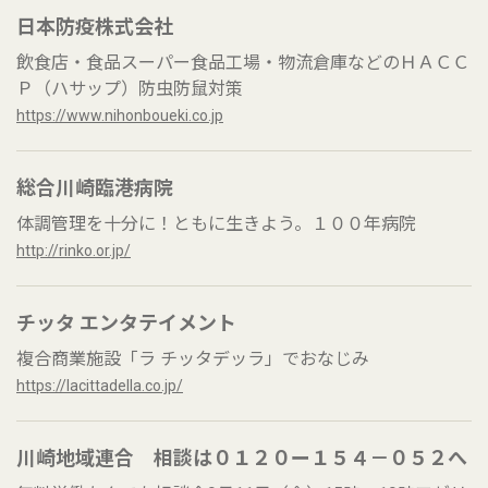
日本防疫株式会社
飲食店・食品スーパー食品工場・物流倉庫などのＨＡＣＣ
Ｐ（ハサップ）防虫防鼠対策
https://www.nihonboueki.co.jp
総合川崎臨港病院
体調管理を十分に！ともに生きよう。１００年病院
http://rinko.or.jp/
チッタ エンタテイメント
複合商業施設「ラ チッタデッラ」でおなじみ
https://lacittadella.co.jp/
川崎地域連合 相談は０１２０ー１５４－０５２へ