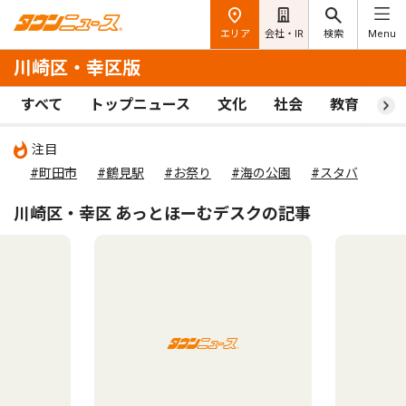
エリア
会社・IR
検索
Menu
川崎区・幸区版
すべて
トップニュース
文化
社会
教育
ス
注目
#町田市
#鶴見駅
#お祭り
#海の公園
#スタバ
川崎区・幸区 あっとほーむデスクの記事