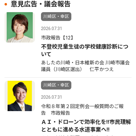
意見広告・議会報告
川崎区・幸区
2026.07.31
市政報告【12】
不登校児童生徒の学校健康診断につ
いて
あしたの川崎・日本維新の会 川崎市議会
議員（川崎区選出） 仁平かつえ
川崎区・幸区
2026.07.31
令和８年第２回定例会一般質問のご報
告 市政報告
ＡＩ・ドローンで効率化を!!市民理解
とともに進める水道事業へ!!