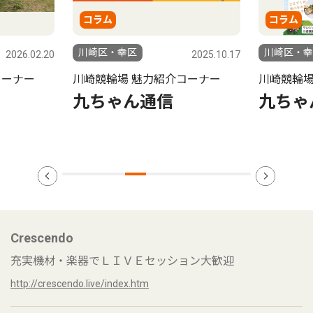
コラム
コラム
川崎区・幸区
川崎区・幸
2025.10.17
2025.09.19
コーナー
川崎競輪場 魅力紹介コーナー
川崎競輪場
九ちゃん通信
九ちゃ
Crescendo
充実機材・楽器でＬＩＶＥセッション大歓迎
http://crescendo.live/index.htm