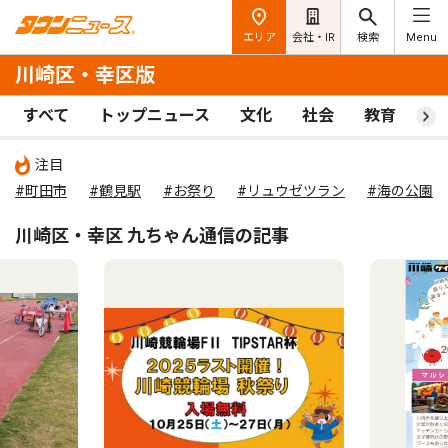
エリア
会社・IR
検索
Menu
川崎区・幸区版
すべて
トップニュース
文化
社会
教育
ス
注目
#町田市
#鶴見駅
#お祭り
#リュウゼツラン
#海の公園
川崎区・幸区 九ちゃん通信の記事