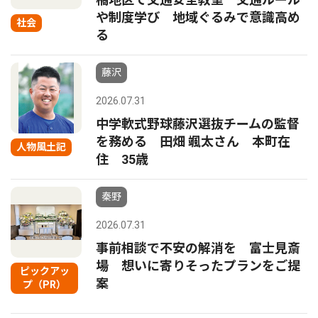
や制度学び 地域ぐるみで意識高め
社会
る
藤沢
2026.07.31
中学軟式野球藤沢選抜チームの監督
を務める 田畑 颯太さん 本町在
人物風土記
住 35歳
秦野
2026.07.31
事前相談で不安の解消を 富士見斎
場 想いに寄りそったプランをご提
ピックアッ
案
プ（PR）