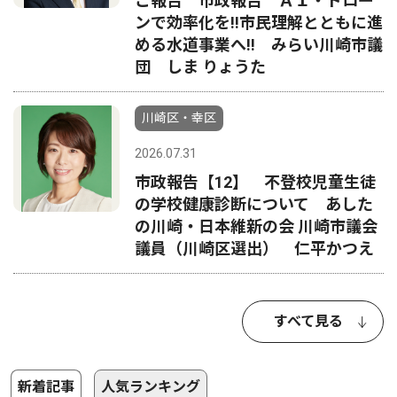
ご報告 市政報告 ＡＩ・ドロー
ンで効率化を!!市民理解とともに進
める水道事業へ!! みらい川崎市議
団 しま りょうた
川崎区・幸区
2026.07.31
市政報告【12】 不登校児童生徒
の学校健康診断について あした
の川崎・日本維新の会 川崎市議会
議員（川崎区選出） 仁平かつえ
すべて見る
新着記事
人気ランキング