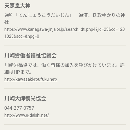
天照皇大神
通称「てんしょうこうだいじん」 道灌、氏政ゆかりの神
社
https://www.kanagawa-jinja.or.jp/search_dtl.php4?jid=25&cd=120
1025&scd=&npg=0
川崎労働者福祉協議会
川崎労福協では、働く皆様の加入を呼びかけています。詳
細はHPまで。
http://kawasaki-roufuku.net/
川崎大師観光協会
044-277-0757
http://www.e-daishi.net/