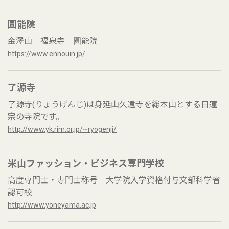
圓能院
金澤山 福泉寺 圓能院
https://www.ennouin.jp/
了源寺
了源寺(りょうげんじ)は身延山久遠寺を総本山とする日蓮
宗の寺院です。
http://www.yk.rim.or.jp/~ryogenji/
米山ファッション・ビジネス専門学校
高度専門士・専門士称号 大学院入学資格付与文部科学省
認可校
http://www.yoneyama.ac.jp