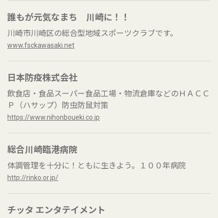
誰もが元気なまち 川崎に！！
川崎市川崎区の総合型地域スポーツクラブです。
www.fsckawasaki.net
日本防疫株式会社
飲食店・食品スーパー食品工場・物流倉庫などのＨＡＣＣ
Ｐ（ハサップ）防虫防鼠対策
https://www.nihonboueki.co.jp
総合川崎臨港病院
体調管理を十分に！ともに生きよう。１００年病院
http://rinko.or.jp/
チッタ エンタテイメント