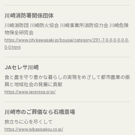
川崎消防署関係団体
川崎消防団 川崎防火協会 川崎事業所消防協力会 川崎危険
物保全研究会
https://www.city.kawasaki.jp/bousai/category/291-7-0-0-0-0-0-0-
0-0.html
JAセレサ川崎
食と農を守り豊かな暮らしの実現をめざして都市農業の振
興と地域社会の発展に貢献
https://www.jaceresa.or.jp/
川崎市のご葬儀なら石橋斎場
旅立ちに心を尽くして
https://www.isibasisaijou.co.jp/