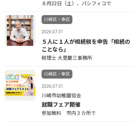
８月22日（土）、パシフィコで
川崎区・幸区
2026.07.31
５人に１人が相続税を申告「相続の
ことなら」
税理士 大里慶三事務所
川崎区・幸区
2026.07.31
川崎市幼稚園協会
就職フェア開催
参加無料 市内３カ所で