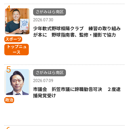
4
さがみはら南区
2026.07.30
少年軟式野球相陽クラブ 練習の取り組み
が本に 野球指南書、監修・撮影で協力
スポーツ
トップニュ
ース
5
さがみはら南区
2026.07.09
市議会 折笠市議に辞職勧告可決 ２度逮
捕発覚受け
政治