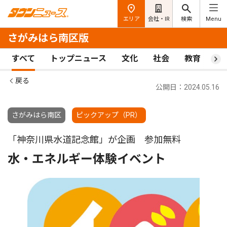
エリア
会社・IR
検索
Menu
さがみはら南区版
すべて
トップニュース
文化
社会
教育
ス
戻る
公開日：2024.05.16
さがみはら南区
ピックアップ（PR）
「神奈川県水道記念館」が企画 参加無料
水・エネルギー体験イベント