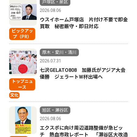
戸塚区・泉区
2026.08.06
ウスイホーム戸塚店 片付け不要で即金
買取 秘密厳守・即日対応
ピックアッ
プ（PR）
厚木・愛川・清川
2026.07.31
七沢GELATO808 加藤氏がアジア大会
優勝 ジェラートW杯出場へ
トップニュ
ース
文化
旭区・瀬谷区
2026.08.06
エクスポに向け周辺道路整備が急ピッ
チ 熱血市政レポート 「瀬谷区大改造