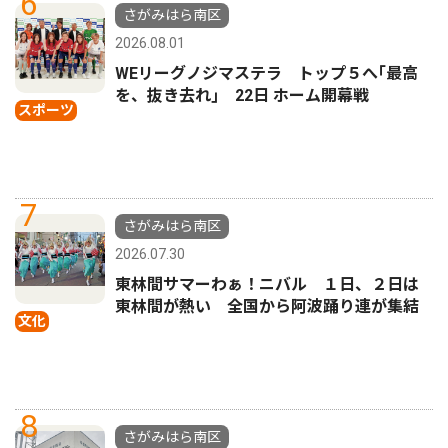
6
さがみはら南区
2026.08.01
WEリーグノジマステラ トップ５へ｢最高
を、抜き去れ｣ 22日 ホーム開幕戦
スポーツ
7
さがみはら南区
2026.07.30
東林間サマーわぁ！ニバル １日、２日は
東林間が熱い 全国から阿波踊り連が集結
文化
8
さがみはら南区