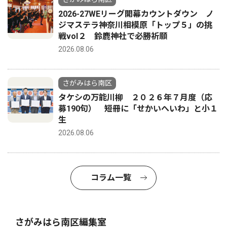
2026-27WEリーグ開幕カウントダウン ノ
ジマステラ神奈川相模原「トップ５」の挑
戦vol２ 鈴鹿神社で必勝祈願
2026.08.06
さがみはら南区
タケシの万能川柳 ２０２６年７月度（応
募190句） 短冊に「せかいへいわ」と小１
生
2026.08.06
コラム一覧
さがみはら南区編集室