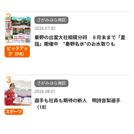
2
さがみはら南区
2026.07.30
秦野の出雲大社相模分祠 ８月末まで「夏
詣」開催中 ”秦野名水”のお水取りも
ピックアッ
プ（PR）
3
さがみはら南区
2026.08.01
選手も社員も期待の新人 明詩音梨選手
（18）
スポーツ