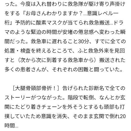
った。今度は入れ替わりに救急隊が駆け寄り声掛け
をする『お母さんわかりますか？…意識レベル一
桁』予防的に酸素マスクが当てられ救急搬送…ドラ
マのような緊迫の時間が安堵の倦怠感へ変わった瞬
間だった。救急車に遅れること30分、すでに全ての
処置・検査を終えるところで、ふと救急外来を見回
すと（次から次に到着する救急車から）搬送された
多くの患者さんが、それぞれの困難と闘っていた。
［大腿骨頸部骨折！］告げられた診断名で全ての
ストーリーがつながった。階段で転倒、なんとか玄
関にたどり着きチェーンを外そうとするも頭部も打
撲していたため意識を消失、そのまま玄関で倒れ20
時間…