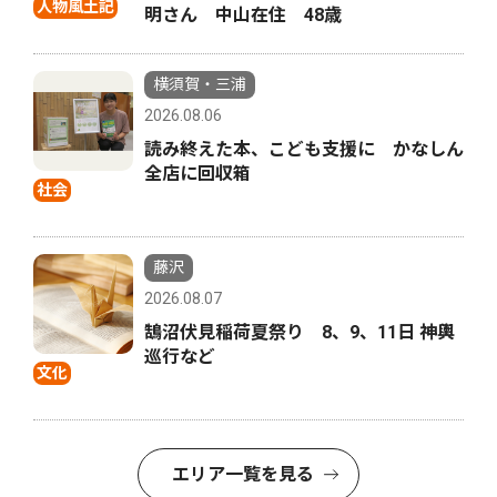
人物風土記
明さん 中山在住 48歳
横須賀・三浦
2026.08.06
読み終えた本、こども支援に かなしん
全店に回収箱
社会
藤沢
2026.08.07
鵠沼伏見稲荷夏祭り 8、9、11日 神輿
巡行など
文化
エリア一覧を見る