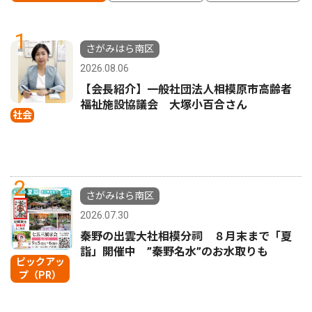
1
さがみはら南区
2026.08.06
【会長紹介】一般社団法人相模原市高齢者
福祉施設協議会 大塚小百合さん
社会
2
さがみはら南区
2026.07.30
秦野の出雲大社相模分祠 ８月末まで「夏
詣」開催中 ”秦野名水”のお水取りも
ピックアッ
プ（PR）