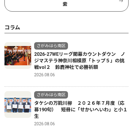
索
コラム
さがみはら南区
2026-27WEリーグ開幕カウントダウン ノ
ジマステラ神奈川相模原「トップ５」の挑
戦vol２ 鈴鹿神社で必勝祈願
2026.08.06
さがみはら南区
タケシの万能川柳 ２０２６年７月度（応
募190句） 短冊に「せかいへいわ」と小１
生
2026.08.06