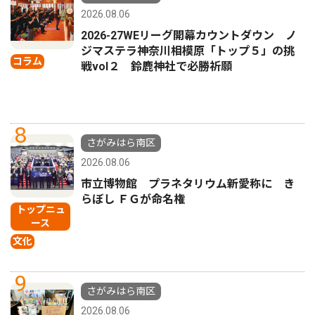
2026.08.06
2026-27WEリーグ開幕カウントダウン ノ
ジマステラ神奈川相模原「トップ５」の挑
コラム
戦vol２ 鈴鹿神社で必勝祈願
8
さがみはら南区
2026.08.06
市立博物館 プラネタリウム新愛称に き
らぼし ＦＧが命名権
トップニュ
ース
文化
9
さがみはら南区
2026.08.06