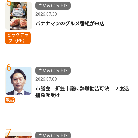
5
さがみはら南区
2026.07.30
バナナマンのグルメ番組が来店
ピックアッ
プ（PR）
6
さがみはら南区
2026.07.09
市議会 折笠市議に辞職勧告可決 ２度逮
捕発覚受け
政治
7
さがみはら南区