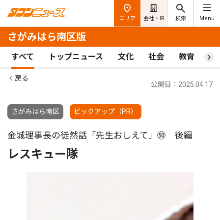
エリア
会社・IR
検索
Menu
さがみはら南区版
すべて
トップニュース
文化
社会
教育
ス
戻る
公開日：2025.04.17
さがみはら南区
ピックアップ（PR）
金城理事長の徒然話「先生おしえて」㊿ 後編
レスキュー隊