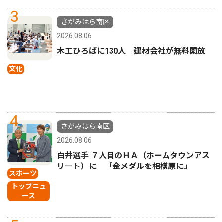
3
さがみはら南区
2026.08.06
木工ひろばに130人 建材会社が無料開放
文化
4
さがみはら南区
2026.08.06
白井選手 ７人目のＨＡ（ホームタウンアス
リート）に 「金メダルを相模原に」
スポーツ
トップニュ
ース