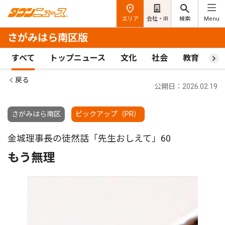
エリア
会社・IR
検索
Menu
さがみはら南区版
すべて
トップニュース
文化
社会
教育
ス
戻る
公開日：2026.02.19
さがみはら南区
ピックアップ（PR）
金城理事長の徒然話「先生おしえて」60
もう無理