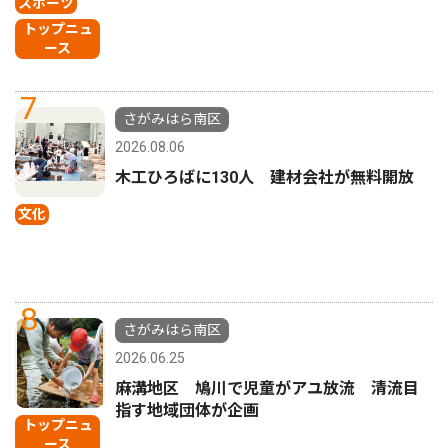
スポーツ
トップニュ
ース
7
さがみはら南区
2026.08.06
木工ひろばに130人 建材会社が無料開放
文化
8
さがみはら南区
2026.06.25
麻溝地区 鳩川で児童がアユ放流 清流目
指す地域団体が企画
トップニュ
ース