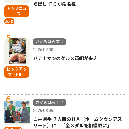
らぼし ＦＧが命名権
トップニュ
ース
文化
5
さがみはら南区
2026.07.30
バナナマンのグルメ番組が来店
ピックアッ
プ（PR）
6
さがみはら南区
2026.08.06
白井選手 ７人目のＨＡ（ホームタウンアス
リート）に 「金メダルを相模原に」