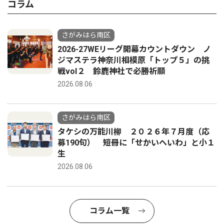
コラム
さがみはら南区
2026-27WEリーグ開幕カウントダウン ノ
ジマステラ神奈川相模原「トップ５」の挑
戦vol２ 鈴鹿神社で必勝祈願
2026.08.06
さがみはら南区
タケシの万能川柳 ２０２６年７月度（応
募190句） 短冊に「せかいへいわ」と小１
生
2026.08.06
コラム一覧