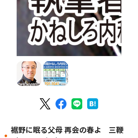
裾野に眠る父母 再会の春よ 三鞭