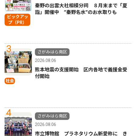
秦野の出雲大社相模分祠 ８月末まで「夏
詣」開催中 ”秦野名水”のお水取りも
ピックアッ
プ（PR）
3
さがみはら南区
2026.08.06
熊本地震の支援開始 区内各地で義援金受
付開始
社会
4
さがみはら南区
2026.08.06
市立博物館 プラネタリウム新愛称に き