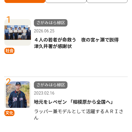
1
さがみはら緑区
2026.06.25
４人の若者が命救う 夜の宮ヶ瀬で説得
津久井署が感謝状
社会
2
さがみはら緑区
2023.02.16
地元をレペゼン 「相模原から全国へ」
ラッパー兼モデルとして活躍するＡＲＩさ
文化
ん