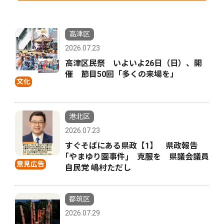
高津区
2026.07.23
高津区民祭 いよいよ26日（日）、開
催 節目50回「多くの来場を」
文化
港北区
2026.07.23
すぐそばにある県政【1】 県政報告
｢やまゆり園事件｣ 克服を 県議会議員
意見広告
自民党 嶋村ただし
都筑区
2026.07.29