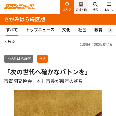
エリア
会社・IR
検索
Menu
さがみはら緑区版
すべて
トップニュース
文化
社会
教育
ス
戻る
公開日：2025.01.16
さがみはら緑区
社会
「次の世代へ確かなバトンを」
市賀詞交換会 本村市長が新年の抱負