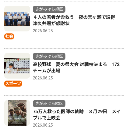
さがみはら緑区
４人の若者が命救う 夜の宮ヶ瀬で説得
津久井署が感謝状
2026.06.25
社会
さがみはら緑区
高校野球 夏の県大会 対戦校決まる 172
チームが出場
2026.06.25
スポーツ
さがみはら緑区
75万人救った医師の軌跡 ８月29日 メイ
プルで上映会
2026.06.25