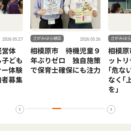
さがみはら緑区
さがみは
2026.05.26
2026.05.20
機児童９
相模原市が注力するネ
５歳児
独自施策
ットリテラシー教育
ら 相
にも注力
｢危ないから禁止｣では
旬に案
なく｢上手に使える力
を｣