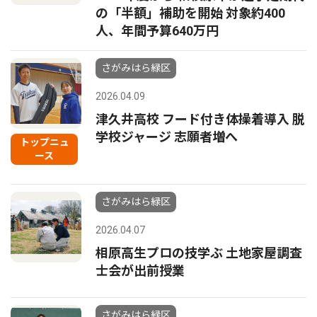
の「半額」補助を開始 対象約400
人、年間予算640万円
さがみはら緑区
2026.04.09
津久井高校 フード付き体操着導入 脱
学校ジャージ 志願者増へ
トップニュ
ース
さがみはら緑区
2026.04.07
相原高生プロの技学ぶ 土地家屋調査
士会が出前授業
さがみはら緑区