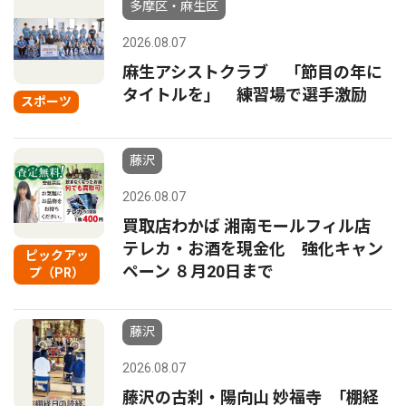
多摩区・麻生区
2026.08.07
麻生アシストクラブ 「節目の年に
タイトルを」 練習場で選手激励
スポーツ
藤沢
2026.08.07
買取店わかば 湘南モールフィル店
テレカ・お酒を現金化 強化キャン
ピックアッ
ペーン ８月20日まで
プ（PR）
藤沢
2026.08.07
藤沢の古刹・陽向山 妙福寺 ｢棚経