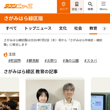
エリア
会社・IR
検索
Menu
さがみはら緑区版
すべて
トップニュース
文化
社会
教育
ス
さがみはら緑区版は2026年7月2日（木）号から「
さがみはら中央区・緑区
版
」に統合します
注目
#町田市
#鶴見駅
#お祭り
#海の公園
#スタバ
さがみはら緑区 教育の記事