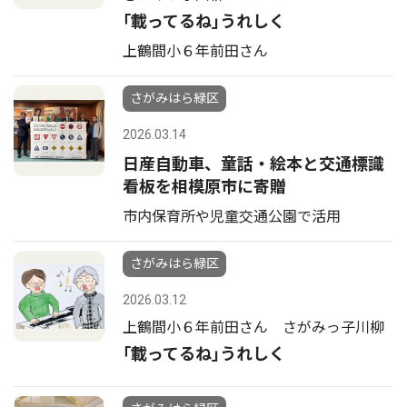
｢載ってるね｣うれしく
上鶴間小６年前田さん
さがみはら緑区
2026.03.14
日産自動車、童話・絵本と交通標識
看板を相模原市に寄贈
市内保育所や児童交通公園で活用
さがみはら緑区
2026.03.12
上鶴間小６年前田さん さがみっ子川柳
｢載ってるね｣うれしく