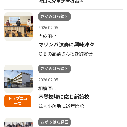
城山に児童が看板設置
さがみはら緑区
2026.02.05
当麻田小
マリンバ演奏に興味津々
ＯＢの高梨さん招き鑑賞会
さがみはら緑区
2026.02.05
相模原市
不登校増に応じ新設校
トップニュ
ース
並木小跡地に29年開校
さがみはら緑区