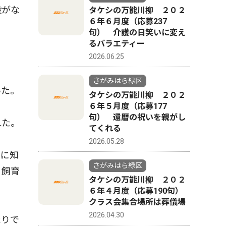
段がな
タケシの万能川柳 ２０２
６年６月度（応募237
句） 介護の日笑いに変え
るバラエティー
2026.06.25
さがみはら緑区
いた。
タケシの万能川柳 ２０２
６年５月度（応募177
句） 還暦の祝いを親がし
れた。
てくれる
2026.05.28
囲に知
さがみはら緑区
、飼育
タケシの万能川柳 ２０２
６年４月度（応募190句）
クラス会集合場所は葬儀場
2026.04.30
たりで