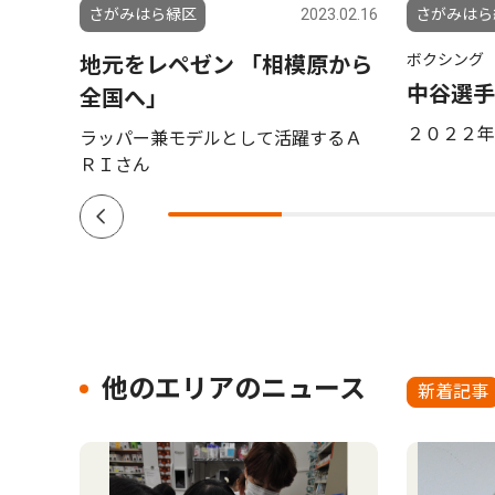
5.03.06
さがみはら緑区
2023.02.16
さがみはら
ボクシング
地元をレペゼン 「相模原から
中谷選手
全国へ」
２０２２年
ラッパー兼モデルとして活躍するＡ
ＲＩさん
他のエリアのニュース
新着記事