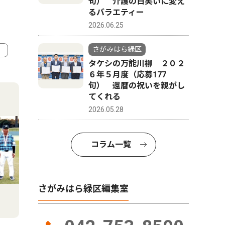
句） 介護の日笑いに変え
るバラエティー
2026.06.25
さがみはら緑区
タケシの万能川柳 ２０２
4
5
６年５月度（応募177
句） 還暦の祝いを親がし
てくれる
2026.05.28
コラム一覧
さがみはら緑区編集室
トップニュース
社会
社会