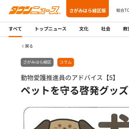
さがみはら緑区版
総合T
すべて
トップニュース
文化
社会
教
戻る
さがみはら緑区
コラム
動物愛護推進員のアドバイス【5】
ペットを守る啓発グッズ