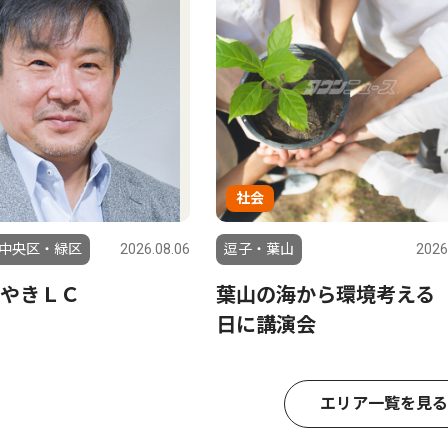
社会
中央区・緑区
2026.08.06
逗子・葉山
2026
やきＬＣ
葉山の海から環境考える 
日に講演会
エリア一覧を見る