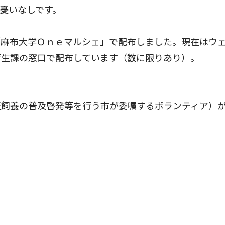
憂いなしです。
麻布大学Ｏｎｅマルシェ」で配布しました。現在はウ
活衛生課の窓口で配布しています（数に限りあり）
正飼養の普及啓発等を行う市が委嘱するボランティア）