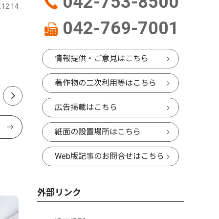
042-753-8500
.12.14
さがみはら緑区
2025.05.08
さがみはら
042-769-7001
旅客線化を求める市民協
４人の若
自民幹事長に要望書
ヶ瀬で説
状
情報提供・ご意見はこちら
実現へ地域一丸を強調
著作物の二次利用等はこちら
広告掲載はこちら
紙面の設置場所はこちら
Web版記事のお問合せはこちら
外部リンク