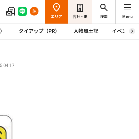
エリア
会社・IR
検索
Menu
R）
タイアップ（PR）
人物風土記
イベント
.04.17