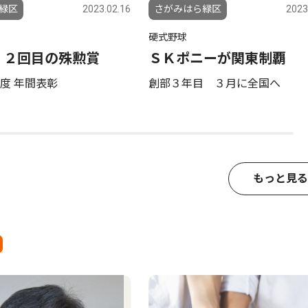
緑区
2023.02.16
さがみはら緑区
2023
硬式野球
 ２回目の殊勲賞
ＳＫポニーが関東制覇
度 年間表彰
創部３年目 ３月に全国へ
もっと見る