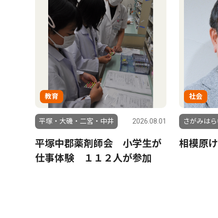
教育
社会
平塚・大磯・二宮・中井
2026.08.01
さがみはら
平塚中郡薬剤師会 小学生が
相模原け
仕事体験 １１２人が参加