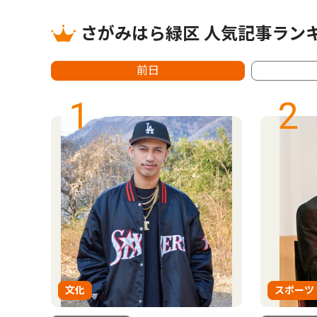
さがみはら緑区 人気記事ラン
前日
1
2
文化
スポーツ