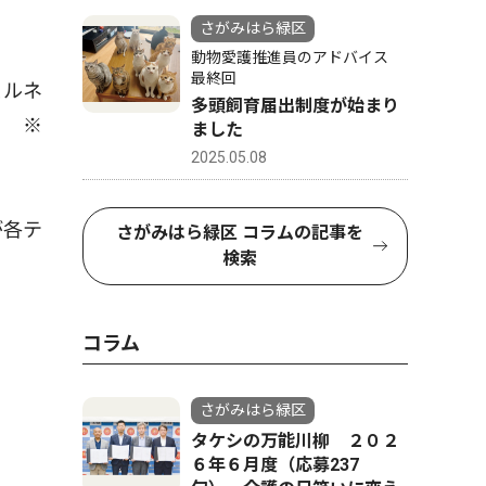
さがみはら緑区
動物愛護推進員のアドバイス
最終回
ェルネ
多頭飼育届出制度が始まり
。 ※
ました
2025.05.08
が各テ
さがみはら緑区 コラムの記事を
検索
コラム
さがみはら緑区
タケシの万能川柳 ２０２
６年６月度（応募237