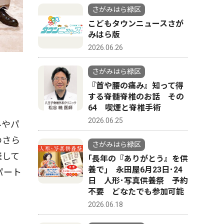
さがみはら緑区
こどもタウンニュースさが
みはら版
2026.06.26
さがみはら緑区
『首や腰の痛み』知って得
する脊髄脊椎のお話 その
64 喫煙と脊椎手術
2026.06.25
みやパ
のさら
さがみはら緑区
催して
｢長年の『ありがとう』を供
養で｣ 永田屋6月23日･24
パート
日 人形･写真供養祭 予約
不要 どなたでも参加可能
2026.06.18