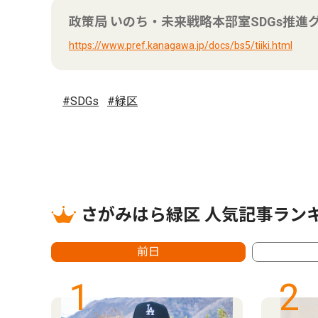
政策局 いのち・未来戦略本部室SDGs推進
https://www.pref.kanagawa.jp/docs/bs5/tiiki.html
#SDGs
#緑区
さがみはら緑区 人気記事ラン
前日
1
2