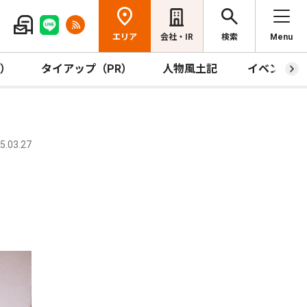
エリア
会社・IR
検索
Menu
R）
タイアップ（PR）
人物風土記
イベント
.03.27