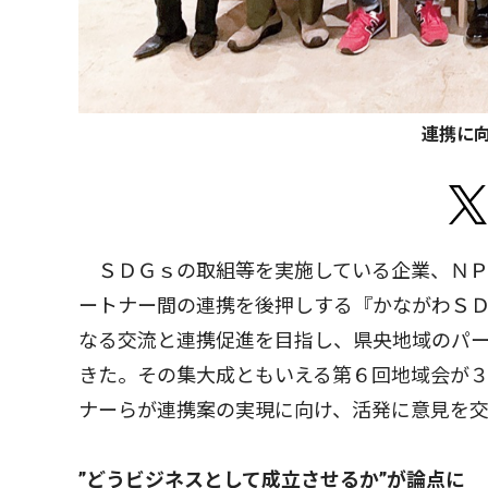
連携に
ＳＤＧｓの取組等を実施している企業、ＮＰ
ートナー間の連携を後押しする『かながわＳ
なる交流と連携促進を目指し、県央地域のパ
きた。その集大成ともいえる第６回地域会が３
ナーらが連携案の実現に向け、活発に意見を
”どうビジネスとして成立させるか”が論点に