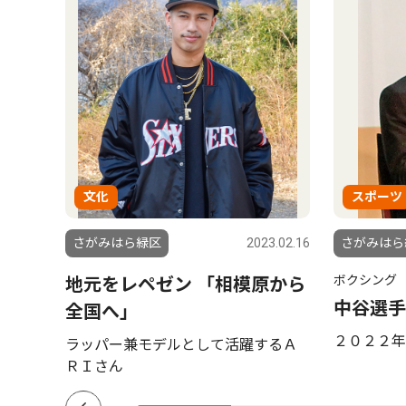
文化
スポーツ
5.03.06
さがみはら緑区
2023.02.16
さがみはら
ボクシング
地元をレペゼン 「相模原から
中谷選手
全国へ」
２０２２年
ラッパー兼モデルとして活躍するＡ
ＲＩさん