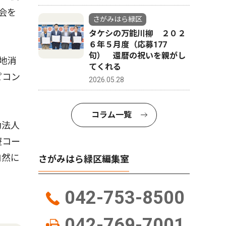
会を
さがみはら緑区
タケシの万能川柳 ２０２
６年５月度（応募177
句） 還暦の祝いを親がし
地消
てくれる
ピコン
2026.05.28
コラム一覧
動法人
遊コー
自然に
さがみはら緑区編集室
。
042-753-8500
042-769-7001