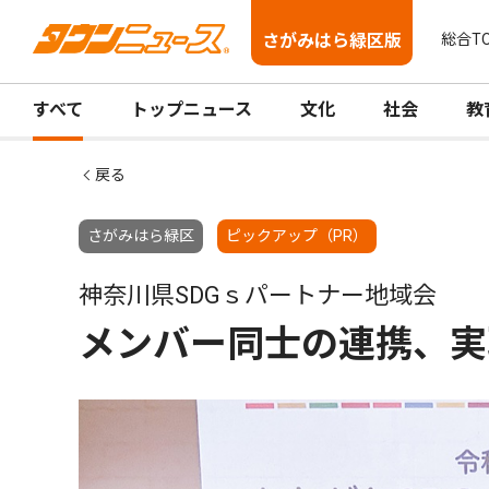
さがみはら緑区版
総合T
すべて
トップニュース
文化
社会
教
戻る
さがみはら緑区
ピックアップ（PR）
神奈川県SDGｓパートナー地域会
メンバー同士の連携、実