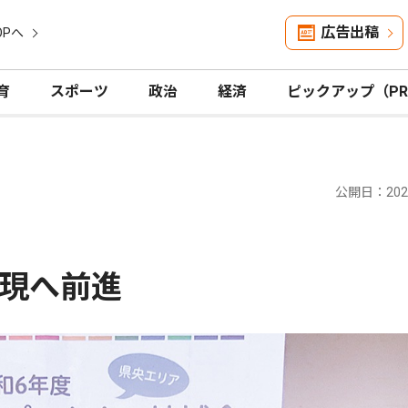
広告出稿
OPへ
育
スポーツ
政治
経済
ピックアップ（P
公開日：2025
現へ前進