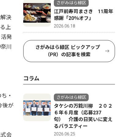
さがみはら緑区
江戸前寿司まさき 11周年
を解決
感謝「20％オフ」
2026.06.18
える上
り活発
神奈川
さがみはら緑区 ピックアップ
（PR）の記事を検索
コラム
のち・
さがみはら緑区
今後が
タケシの万能川柳 ２０２
６年６月度（応募237
句） 介護の日笑いに変え
るバラエティー
株式会
2026.06.25