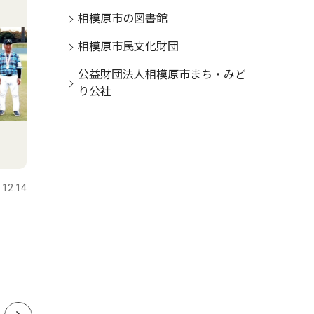
相模原市の図書館
相模原市民文化財団
公益財団法人相模原市まち・みど
り公社
トップニュース
社会
社会
.12.14
さがみはら緑区
2025.05.08
さがみはら
旅客線化を求める市民協
４人の若
自民幹事長に要望書
ヶ瀬で説
状
実現へ地域一丸を強調