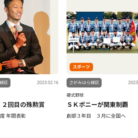
スポーツ
緑区
2023.02.16
さがみはら緑区
2023
硬式野球
 ２回目の殊勲賞
ＳＫポニーが関東制覇
度 年間表彰
創部３年目 ３月に全国へ