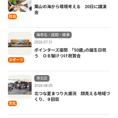
葉山の海から環境考える 20日に講演
会
社会
海老名・座間・綾瀬
2026.07.31
ポインターズ座間 ｢50歳｣の誕生日祝
う ＯＢ駆けつけ祝賀会
スポーツ
港北区
2026.08.05
北つな夏まつり大盛況 顔見える地域づ
くり、９回目
文化