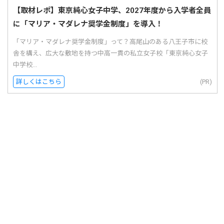
【取材レポ】東京純心女子中学、2027年度から入学者全員
に「マリア・マダレナ奨学金制度」を導入！
「マリア・マダレナ奨学金制度」って？高尾山のある八王子市に校
舎を構え、広大な敷地を持つ中高一貫の私立女子校「東京純心女子
中学校...
詳しくはこちら
(PR)