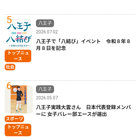
5
八王子
2026.07.02
八王子で「八結び」イベント 令和８年８
月８日を記念
トップニュ
ース
社会
6
八王子
2026.05.07
八王子実践大雲さん 日本代表登録メンバ
ーに 女子バレー部エースが選出
スポーツ
トップニュ
ース