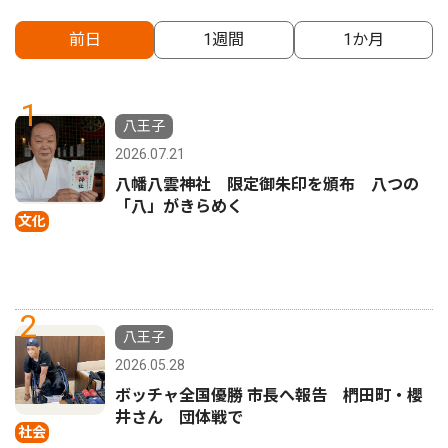
前日
1週間
1か月
1
八王子
2026.07.21
八幡八雲神社 限定御朱印を頒布 八つの
「八」がきらめく
文化
2
八王子
2026.05.28
ボッチャ全国優勝 市長へ報告 椚田町・櫻
井さん 団体戦で
社会