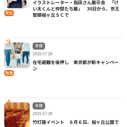
イラストレーター・指田さん展示会 「け
い太くんと仲間たち展」 30日から、京王
文化
聖蹟桜ヶ丘ＳＣで
3
多摩
2026.07.28
在宅避難を後押し 東京都が新キャンペー
ン
社会
4
多摩
2026.07.28
竹灯籠イベント ８月６日、桜ヶ丘公園で