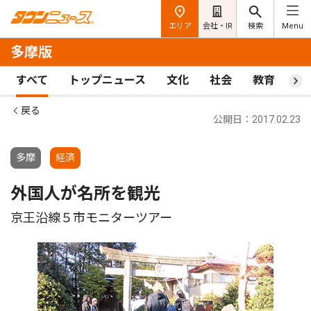
エリア
会社・IR
検索
Menu
多摩版
すべて
トップニュース
文化
社会
教育
ス
戻る
公開日：2017.02.23
多摩
経済
外国人が名所を観光
京王沿線５市モニターツアー