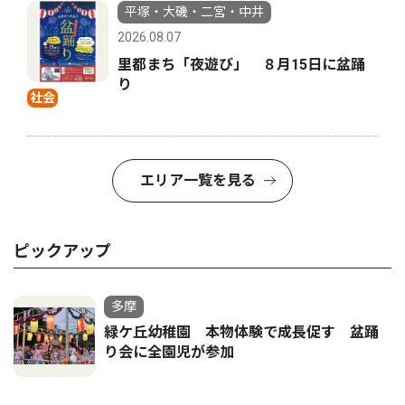
平塚・大磯・二宮・中井
2026.08.07
里都まち「夜遊び」 ８月15日に盆踊
り
社会
エリア一覧を見る
ピックアップ
多摩
緑ケ丘幼稚園 本物体験で成長促す 盆踊
り会に全園児が参加