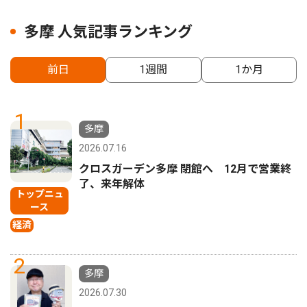
多摩 人気記事ランキング
前日
1週間
1か月
1
多摩
2026.07.16
クロスガーデン多摩 閉館へ 12月で営業終
了、来年解体
トップニュ
ース
経済
2
多摩
2026.07.30