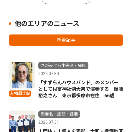
他のエリアのニュース
新着記事
さがみはら中央区・緑区
2026.07.30
「すずらんハウスバンド」のメンバー
として村富神社例大祭で演奏する 後藤
人物風土記
裕之さん 東京都多摩市在住 66歳
海老名・座間・綾瀬
2026.07.31
１団体・１個人を表彰 大和・綾瀬地区