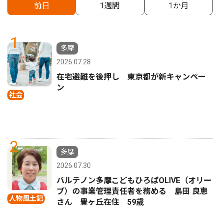
前日
1週間
1か月
1
多摩
2026.07.28
在宅避難を後押し 東京都が新キャンペー
ン
社会
2
多摩
2026.07.30
パルテノン多摩こどもひろばOLIVE（オリー
ブ）の事業管理責任者を務める 島田 良恵
人物風土記
さん 豊ヶ丘在住 59歳