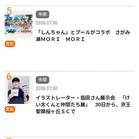
5
多摩
2026.07.30
「しんちゃん」とプールがコラボ さがみ
湖ＭＯＲＩ ＭＯＲＩ
文化
6
多摩
2026.07.30
イラストレーター・指田さん展示会 「け
い太くんと仲間たち展」 30日から、京王
文化
聖蹟桜ヶ丘ＳＣで