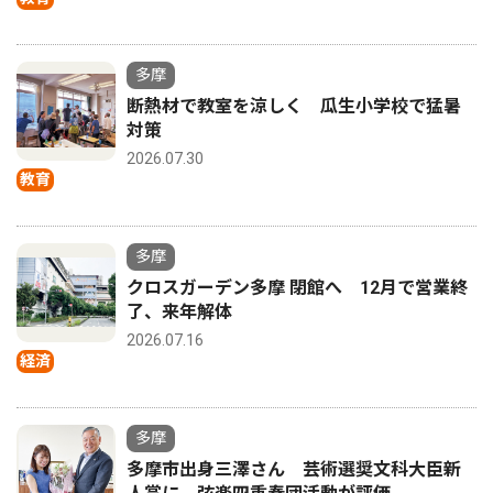
多摩
断熱材で教室を涼しく 瓜生小学校で猛暑
対策
2026.07.30
教育
多摩
クロスガーデン多摩 閉館へ 12月で営業終
了、来年解体
2026.07.16
経済
多摩
多摩市出身三澤さん 芸術選奨文科大臣新