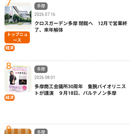
7
多摩
2026.07.16
クロスガーデン多摩 閉館へ 12月で営業終
了、来年解体
トップニュ
ース
経済
8
多摩
2026.08.01
多摩商工会議所30周年 隻腕バイオリニス
トが講演 ９月18日、パルテノン多摩
経済
9
多摩