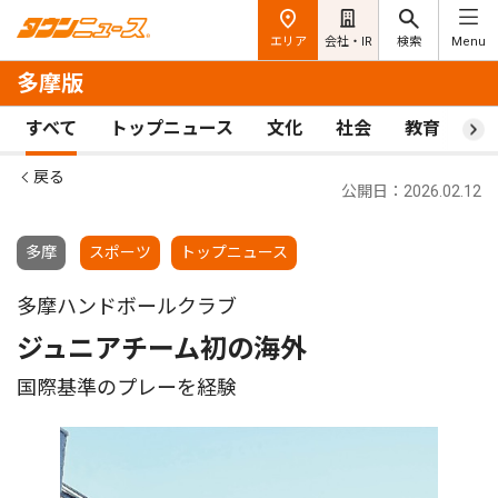
エリア
会社・IR
検索
Menu
多摩版
すべて
トップニュース
文化
社会
教育
ス
戻る
公開日：2026.02.12
多摩
スポーツ
トップニュース
多摩ハンドボールクラブ
ジュニアチーム初の海外
国際基準のプレーを経験