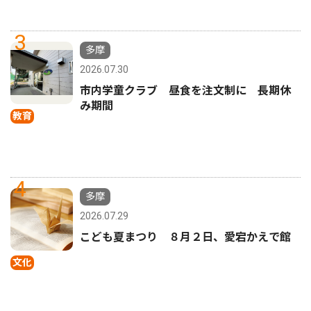
3
多摩
2026.07.30
市内学童クラブ 昼食を注文制に 長期休
み期間
教育
4
多摩
2026.07.29
こども夏まつり ８月２日、愛宕かえで館
文化