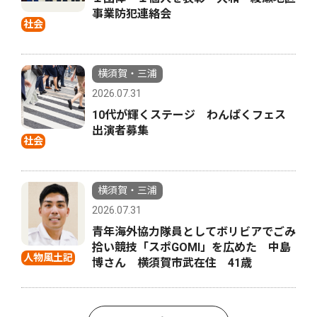
事業防犯連絡会
社会
横須賀・三浦
2026.07.31
10代が輝くステージ わんぱくフェス
出演者募集
社会
横須賀・三浦
2026.07.31
青年海外協力隊員としてボリビアでごみ
拾い競技「スポGOMI」を広めた 中島
人物風土記
博さん 横須賀市武在住 41歳