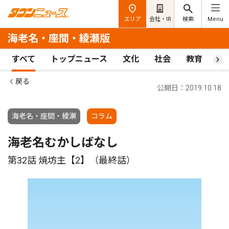
エリア
会社・IR
検索
Menu
海老名・座間・綾瀬版
すべて
トップニュース
文化
社会
教育
ス
戻る
公開日：2019.10.18
海老名・座間・綾瀬
コラム
海老名むかしばなし
第32話 焼坊主【2】（最終話）