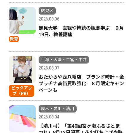
鶴見区
2026.08.06
鶴見大学 直観や持続の概念学ぶ ９月
19日、教養講座
教育
平塚・大磯・二宮・中井
2026.08.07
おたからや西八幡店 ブランド時計・金
プラチナ高価買取強化 ８月限定キャン
ピックアッ
ペーンも
プ（PR）
厚木・愛川・清川
2026.08.04
【清川村】「第40回宮ヶ瀬ふるさとま
つり」8月12日開幕！花火打ち上げや熱