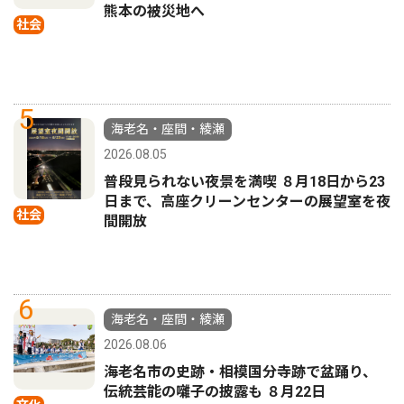
熊本の被災地へ
社会
5
海老名・座間・綾瀬
2026.08.05
普段見られない夜景を満喫 ８月18日から23
日まで、高座クリーンセンターの展望室を夜
社会
間開放
6
海老名・座間・綾瀬
2026.08.06
海老名市の史跡・相模国分寺跡で盆踊り、
伝統芸能の囃子の披露も ８月22日