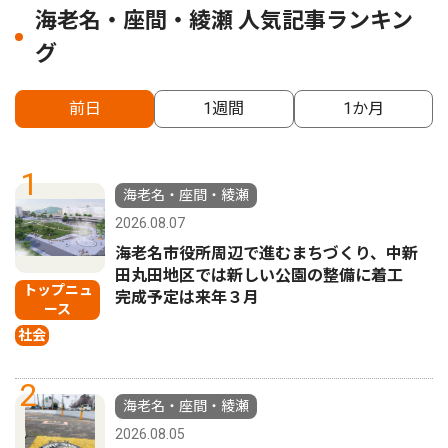
海老名・座間・綾瀬 人気記事ランキン
グ
前日
1週間
1か月
1
海老名・座間・綾瀬
2026.08.07
海老名市役所周辺で進むまちづくり、中新
田丸田地区では新しい公園の整備に着工
トップニュ
完成予定は来年３月
ース
社会
2
海老名・座間・綾瀬
2026.08.05