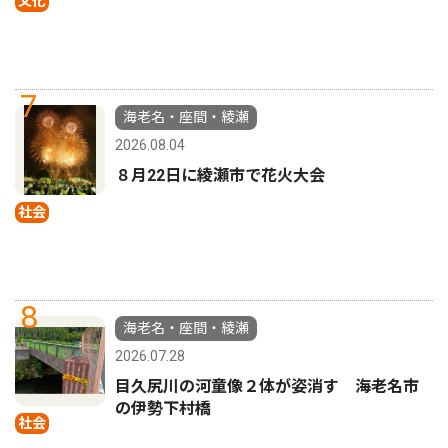
文化
7
海老名・座間・綾瀬
2026.08.04
８月22日に綾瀬市で花火大会
社会
8
海老名・座間・綾瀬
2026.07.28
目久尻川の河童像２体が姿消す 海老名市
の伊勢下村橋
社会