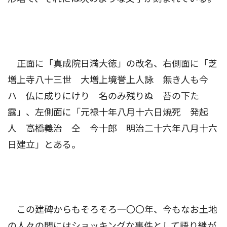
正面に「真成院日満大徳」の改名、右側面に「芝
増上寺八十三世 大増上境誉上人詠 無き人も今
ハ 仏に成りにけり 名のみ残りぬ 苔の下た
露」、左側面に「元禄十年八月十六日焼死 発起
人 高橋義治 仝 今十郎 明治二十六年八月十六
日建立」とある。
この建碑からもそろそろ一〇〇年、今もなお土地
の人々の間にはショッキングな事件として語り継が