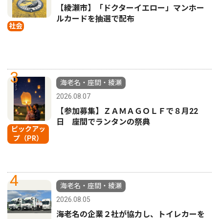
【綾瀬市】「ドクターイエロー」マンホー
ルカードを抽選で配布
社会
3
海老名・座間・綾瀬
2026.08.07
【参加募集】ＺＡＭＡＧＯＬＦで８月22
日 座間でランタンの祭典
ピックアッ
プ（PR）
4
海老名・座間・綾瀬
2026.08.05
海老名の企業２社が協力し、トイレカーを