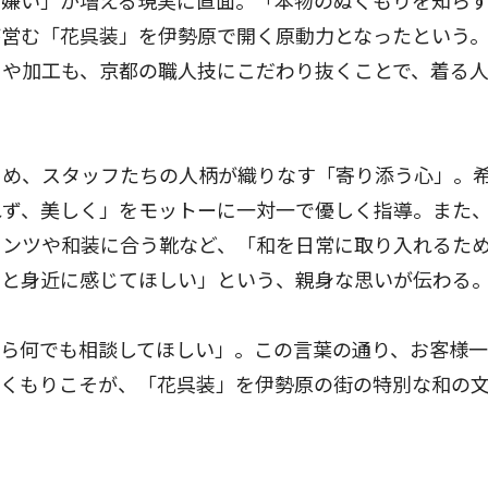
物嫌い」が増える現実に直面。「本物のぬくもりを知ら
が営む「花呉装」を伊勢原で開く原動力となったという
てや加工も、京都の職人技にこだわり抜くことで、着る
。
め、スタッフたちの人柄が織りなす「寄り添う心」。
れず、美しく」をモットーに一対一で優しく指導。また
パンツや和装に合う靴など、「和を日常に取り入れるた
っと身近に感じてほしい」という、親身な思いが伝わる
ら何でも相談してほしい」。この言葉の通り、お客様一
ぬくもりこそが、「花呉装」を伊勢原の街の特別な和の