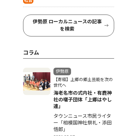
社会
伊勢原 ローカルニュースの記事
を検索
コラム
伊勢原
【寄稿】上郷の郷土芸能を次の
世代へ
海老名市の式内社・有鹿神
社の囃子団体「上郷はやし
連」
タウンニュース市民ライタ
ー「相模国神社祭礼・添田
悟郎」