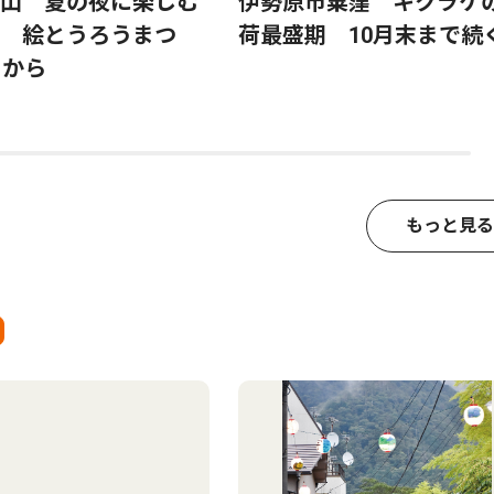
山 夏の夜に楽しむ
伊勢原市粟窪 キクラゲ
 絵とうろうまつ
荷最盛期 10月末まで続
日から
もっと見る