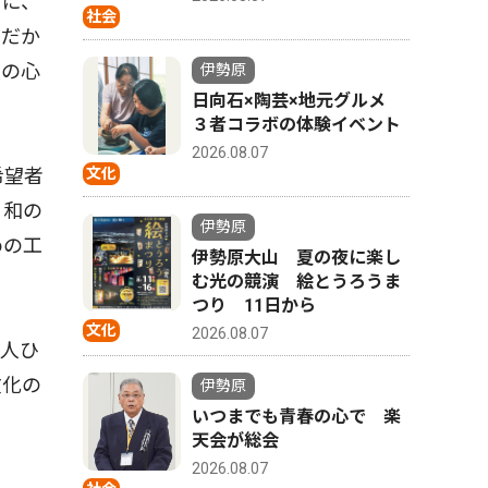
ずに、
社会
。だか
人の心
伊勢原
日向石×陶芸×地元グルメ
３者コラボの体験イベント
2026.08.07
希望者
文化
、和の
伊勢原
めの工
伊勢原大山 夏の夜に楽し
。
む光の競演 絵とうろうま
つり 11日から
文化
2026.08.07
人ひ
文化の
伊勢原
いつまでも青春の心で 楽
天会が総会
2026.08.07