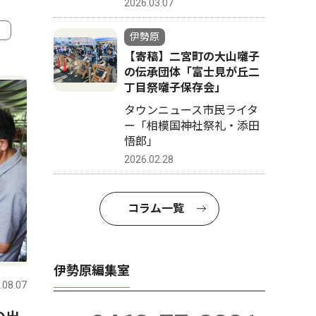
2026.03.07
伊勢原
【寄稿】二宮町の大山囃子
4
5
の伝承団体「富士見が丘二
丁目祭囃子保存会」
タウンニュース市民ライタ
ー「相模国神社祭礼・添田
悟郎」
2026.02.28
コラム一覧
スポーツ
トップニュース
トップニ
伊勢原編集室
.08.07
伊勢原
2026.08.04
伊勢原