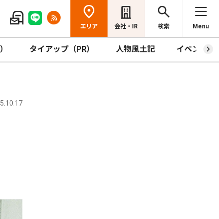
エリア
会社・IR
検索
Menu
R）
タイアップ（PR）
人物風土記
イベント
.10.17