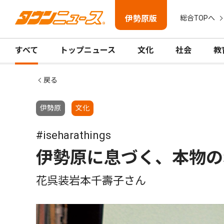
伊勢原版
総合TOPへ
すべて
トップニュース
文化
社会
教
戻る
伊勢原
文化
#iseharathings
伊勢原に息づく、本物の
花呉装岩本千壽子さん