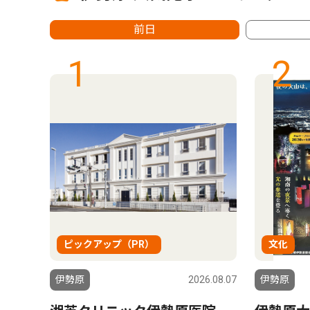
前日
1
2
ピックアップ（PR）
文化
6.06.03
伊勢原
2026.08.07
伊勢原