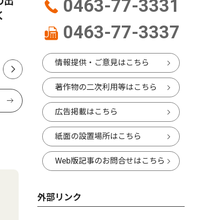
の出
山王･中沢中サッカー部 合同
伊勢原市
0463-77-3331
く
チーム初の県制覇 竹馬の友
員派遣 
0463-77-3337
が一丸に
定で
情報提供・ご意見はこちら
著作物の二次利用等はこちら
広告掲載はこちら
紙面の設置場所はこちら
Web版記事のお問合せはこちら
外部リンク