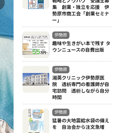
戦略とノウハウ 受講生募
集 創業・独立を応援 伊
勢原市商工会「創業セミナ
ー｣
伊勢原
趣味や生きがい本で残す タ
ウンニュースの自費出版
伊勢原
湘英クリニック伊勢原医
院 透析専門の看護師が自
宅訪問 透析しながら自分
時間
伊勢原
猛暑の大地震給水袋の備え
を 自治会から注文急増