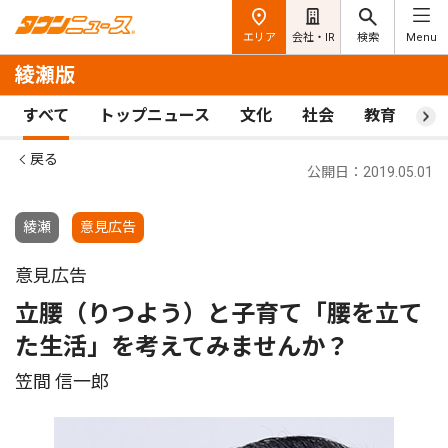
エリア
会社・IR
検索
Menu
綾瀬版
すべて
トップニュース
文化
社会
教育
ス
戻る
公開日：2019.05.01
綾瀬
意見広告
意見広告
立腰（りつよう）と子育て「腰を立て
た生活」を考えてみませんか？
笠間 信一郎