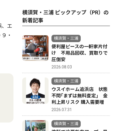
横須賀・三浦 ピックアップ（PR）の
新着記事
浜、エ
０９・
横須賀・三浦
便利屋ピースの一軒家片付
け 不用品回収、買取りで
圧倒安
2026.08.03
横須賀・三浦
ウスイホーム追浜店 状態
不問｢まずは無料査定｣ 金
利上昇リスク 購入需要増
2026.07.31
横須賀・三浦