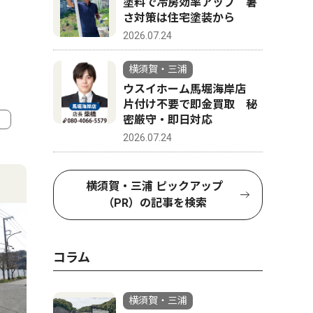
塗料で冷房効率アップ 暑
さ対策は住宅塗装から
2026.07.24
横須賀・三浦
ウスイホーム馬堀海岸店
片付け不要で即金買取 秘
密厳守・即日対応
2026.07.24
4
5
横須賀・三浦 ピックアップ
（PR）の記事を検索
コラム
横須賀・三浦