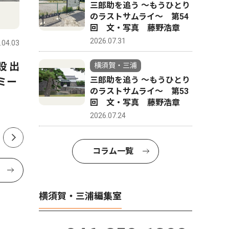
三郎助を追う 〜もうひとり
のラストサムライ〜 第54
文化
スポーツ
回 文・写真 藤野浩章
2026.07.31
.04.03
横須賀・三浦
2026.07.31
横須賀・三
設 出
兄弟ピアノデュオ「レ・フレ
県内公立
横須賀・三浦
三郎助を追う 〜もうひとり
ミー
ール」 始まりの地で鳴らす
「リアル
のラストサムライ〜 第53
４手連弾 メジャーデビュー
横須賀高
回 文・写真 藤野浩章
20周年
2026.07.24
コラム一覧
横須賀・三浦編集室