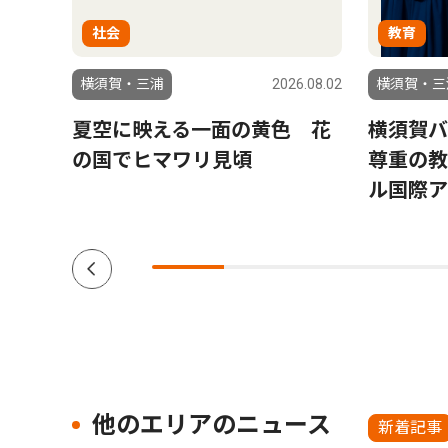
社会
教育
6.08.01
横須賀・三浦
2026.08.02
横須賀・三
への
夏空に映える一面の黄色 花
横須賀バ
の国でヒマワリ見頃
尊重の教
ル国際ア
他のエリアのニュース
新着記事