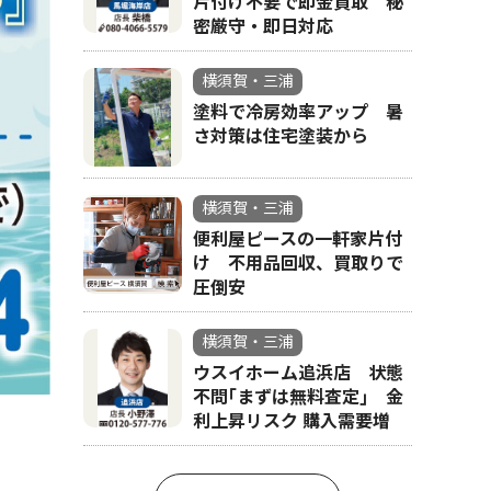
片付け不要で即金買取 秘
密厳守・即日対応
横須賀・三浦
塗料で冷房効率アップ 暑
さ対策は住宅塗装から
横須賀・三浦
便利屋ピースの一軒家片付
け 不用品回収、買取りで
圧倒安
横須賀・三浦
ウスイホーム追浜店 状態
不問｢まずは無料査定｣ 金
利上昇リスク 購入需要増