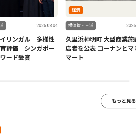
経済
浦
2026.08.04
横須賀・三浦
2026
イリンガル 多様性
久里浜神明町 大型商業施
育評価 シンガポー
店者を公表 コーナンとマ
ワード受賞
マート
もっと見る