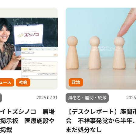
ュース
社会
政治
2026.07.31
海老名・座間・綾瀬
2026
イトズシノコ 居場
【デスクレポート】座間
掲示板 医療施設や
会 不祥事発覚から半年
掲載
まだ処分なし