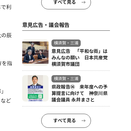
すべて見る
年で利
意見広告・議会報告
社の辰
横須賀・三浦
意見広告 「平和な街」は
みんなの願い 日本共産党
方を指
横須賀市議団
横須賀・三浦
県政報告㊱ 来年度への予
葬」
算提言に向けて 神奈川県
議会議員 永井まさと
ーなど
すべて見る