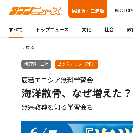
横須賀・三浦版
総合TOP
すべて
トップニュース
文化
社会
教
戻る
横須賀・三浦
ピックアップ（PR）
辰若エニシア無料学習会
海洋散骨、なぜ増えた？
無宗教葬を知る学習会も