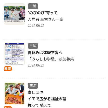
三浦
"のびのび"育って
入居者 坐古さん一家
2024.06.21
三浦
夏休みは体験学習へ
「みちしお学級」参加募集
2024.06.21
教育
三浦
奉仕団体
イモで広がる福祉の輪
掘って 植えて