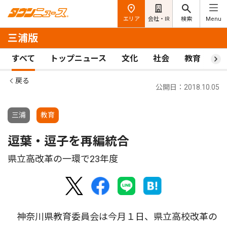
エリア
会社・IR
検索
Menu
三浦版
すべて
トップニュース
文化
社会
教育
ス
戻る
公開日：2018.10.05
三浦
教育
逗葉・逗子を再編統合
県立高改革の一環で23年度
神奈川県教育委員会は今月１日、県立高校改革の