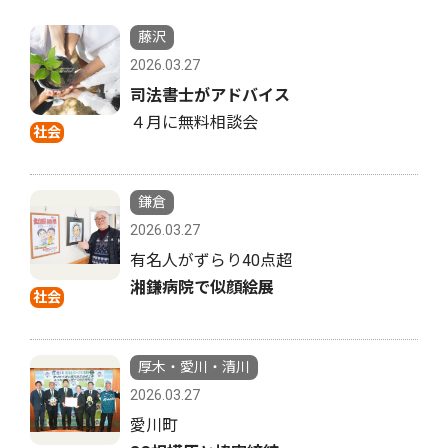
藤沢
2026.03.27
司法書士がアドバイス
４月に無料相談会
社会
鎌倉
2026.03.27
有名人がずらり40点超
湘鎌病院で似顔絵展
社会
厚木・愛川・清川
2026.03.27
愛川町