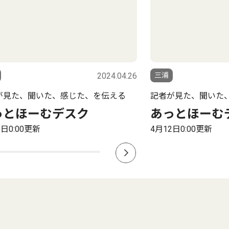
2024.04.26
三浦
が見た、聞いた、感じた、を伝える
記者が見た、聞いた
っとほーむデスク
あっとほーむ
6日0:00更新
4月12日0:00更新