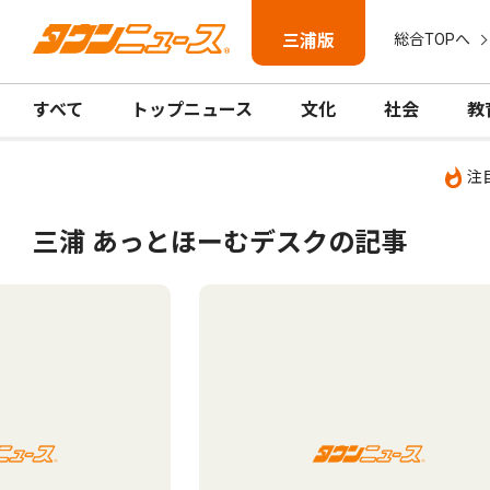
三浦版
総合TOPへ
すべて
トップニュース
文化
社会
教
注
三浦 あっとほーむデスクの記事