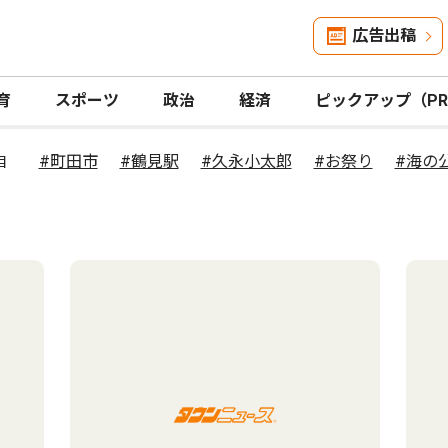
広告出稿
育
スポーツ
政治
経済
ピックアップ（P
#町田市
#鶴見駅
#久永小太郎
#お祭り
#海の
目