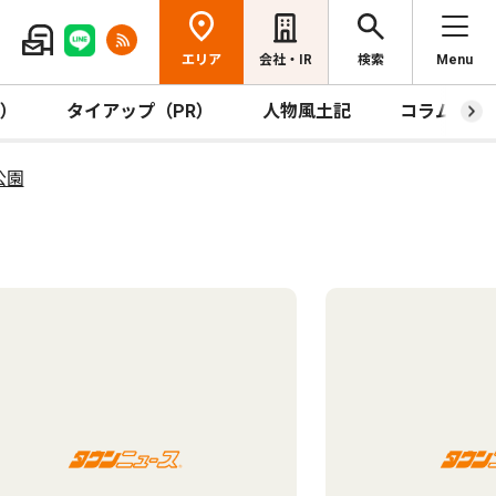
エリア
会社・IR
検索
Menu
R）
タイアップ（PR）
人物風土記
コラム
公園