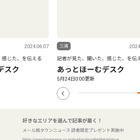
2024.06.07
三浦
2024
、感じた、を伝える
記者が見た、聞いた、感じた、を伝
デスク
あっとほーむデスク
5月24日0:00更新
好きなエリアを選んで記事が届く！
メール版タウンニュース 読者限定プレゼント実施中
https://www.townnews.co.jp/mail/subscribe?detail=true