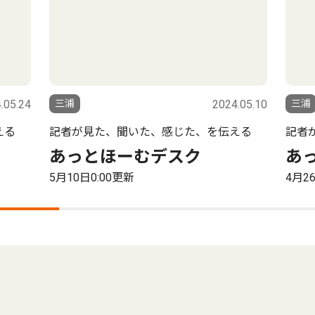
.05.24
三浦
2024.05.10
三浦
える
記者が見た、聞いた、感じた、を伝える
記者
あっとほーむデスク
あ
5月10日0:00更新
4月2