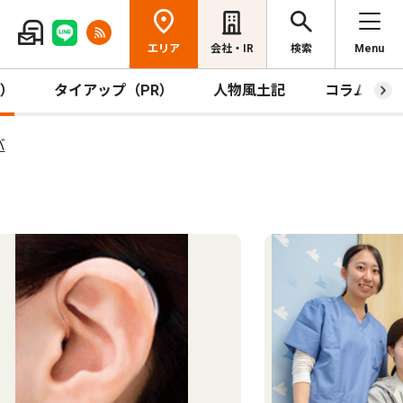
エリア
会社・IR
検索
Menu
R）
タイアップ（PR）
人物風土記
コラム
バ