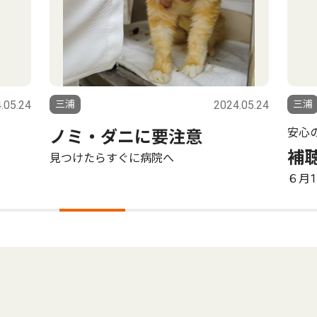
.05.24
三浦
2024.05.24
三浦
安心のパナソニック
犬
補聴器のプロに聞こう
成犬
６月11日に相談会