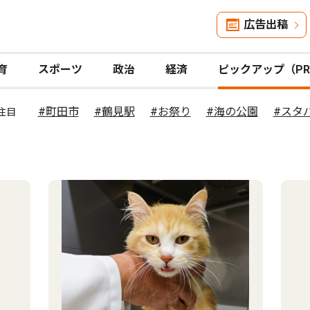
広告出稿
育
スポーツ
政治
経済
ピックアップ（P
#町田市
#鶴見駅
#お祭り
#海の公園
#スタ
注目