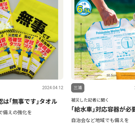
2024.04.12
三浦
被災した記者に聞く
認は｢無事です｣タオル
｢給水車｣対応容器が必
で備えの強化を
自治会など地域でも備えを