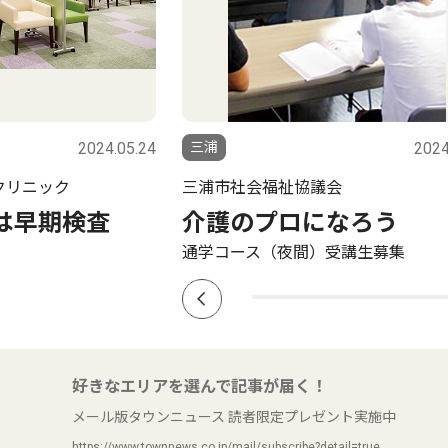
2024.05.24
三浦
2024
会
ノミ・ダニに要注意
なろう
見つけたらすぐに病院へ
受講生募集
好きなエリアを選んで記事が届く！
メール版タウンニュース 読者限定プレゼント実施中
https://www.townnews.co.jp/mail/subscribe?detail=true