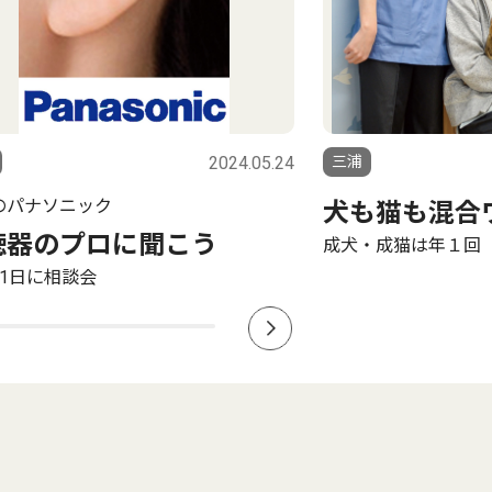
2024.04.26
三浦
も猫も混合ワクチン
趣味や生きが
・成猫は年１回
タウンニュースの自