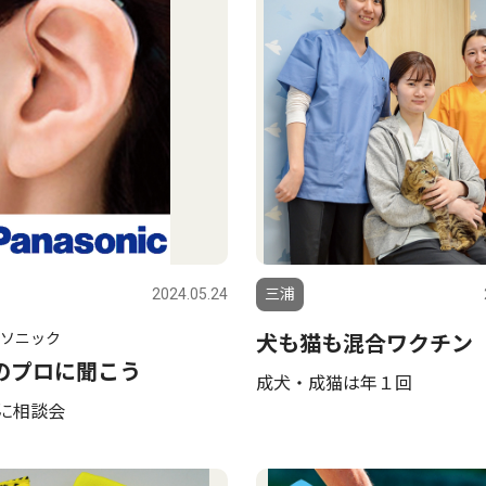
2024.05.24
三浦
ソニック
犬も猫も混合ワクチン
のプロに聞こう
成犬・成猫は年１回
日に相談会