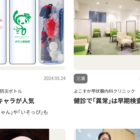
2024.05.24
三浦
防災ボトル
よこすか甲状腺内科クリニック
キャラが人気
健診で｢異常｣は早期検
ゃん｣や｢いそっぴ｣も