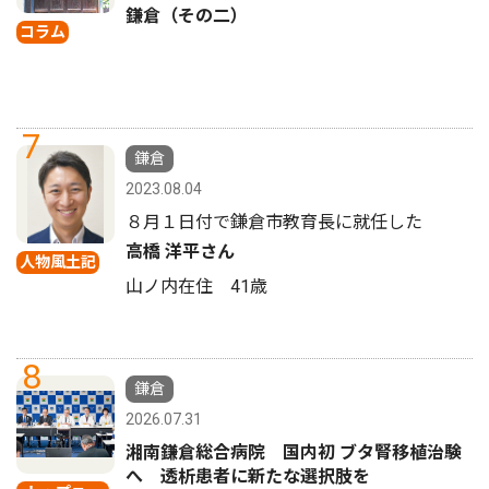
鎌倉（その二）
コラム
7
鎌倉
2023.08.04
８月１日付で鎌倉市教育長に就任した
高橋 洋平さん
人物風土記
山ノ内在住 41歳
8
鎌倉
2026.07.31
湘南鎌倉総合病院 国内初 ブタ腎移植治験
へ 透析患者に新たな選択肢を