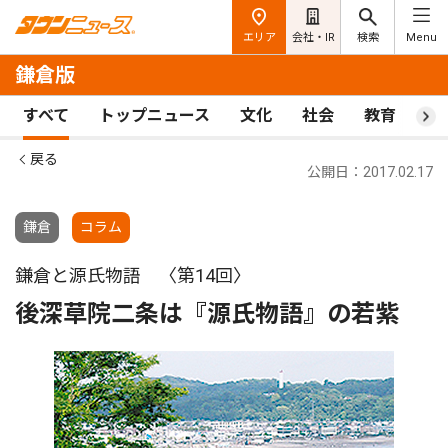
エリア
会社・IR
検索
Menu
鎌倉版
すべて
トップニュース
文化
社会
教育
ス
戻る
公開日：2017.02.17
鎌倉
コラム
鎌倉と源氏物語 〈第14回〉
後深草院二条は『源氏物語』の若紫