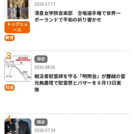
2026.07.17
清泉女学院音楽部 合唱選手権で世界一
ポーランドで平和の祈り響かせ
トップニュ
ース
教育
3
鎌倉
2026.08.05
戦没者慰霊碑を守る「明照会」が腰越の霊
光無盡塔で慰霊祭とバザーを８月13日実
社会
施
4
鎌倉
2026.07.24