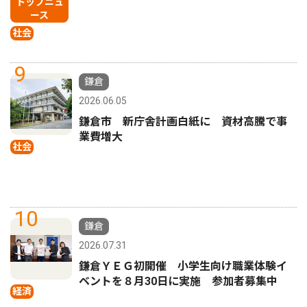
トップニュ
ース
社会
9
鎌倉
2026.06.05
鎌倉市 新庁舎計画白紙に 資材高騰で事
業費増大
社会
10
鎌倉
2026.07.31
鎌倉ＹＥＧ初開催 小学生向け職業体験イ
ベントを８月30日に実施 参加者募集中
経済