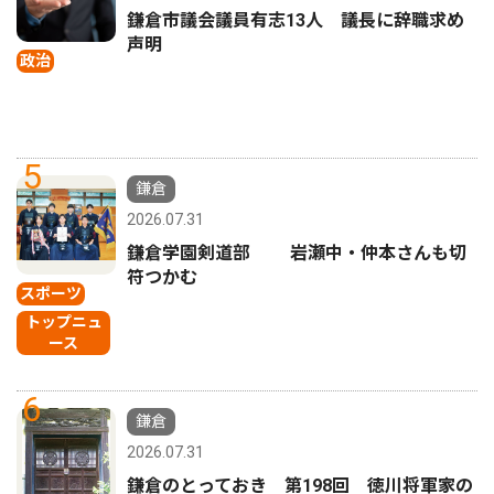
鎌倉市議会議員有志13人 議長に辞職求め
声明
政治
5
鎌倉
2026.07.31
鎌倉学園剣道部 岩瀬中・仲本さんも切
符つかむ
スポーツ
トップニュ
ース
6
鎌倉
2026.07.31
鎌倉のとっておき 第198回 徳川将軍家の