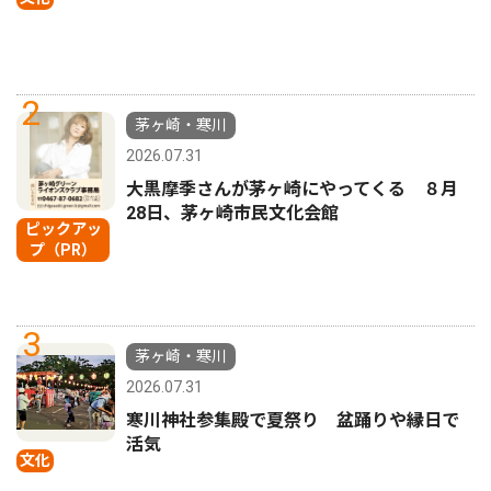
2
茅ヶ崎・寒川
2026.07.31
大黒摩季さんが茅ヶ崎にやってくる ８月
28日、茅ヶ崎市民文化会館
ピックアッ
プ（PR）
3
茅ヶ崎・寒川
2026.07.31
寒川神社参集殿で夏祭り 盆踊りや縁日で
活気
文化