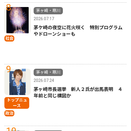
8
茅ヶ崎・寒川
2026.07.17
茅ケ崎の夜空に花火咲く 特別プログラム
やドローンショーも
社会
9
茅ヶ崎・寒川
2026.07.24
茅ヶ崎市長選挙 新人２氏が出馬表明 ４
年前と同じ構図か
トップニュ
ース
政治
10