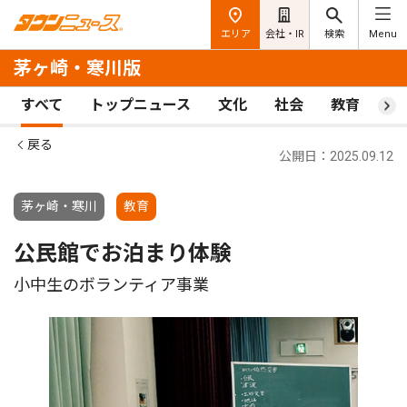
エリア
会社・IR
検索
Menu
茅ヶ崎・寒川版
すべて
トップニュース
文化
社会
教育
ス
戻る
公開日：2025.09.12
茅ヶ崎・寒川
教育
公民館でお泊まり体験
小中生のボランティア事業