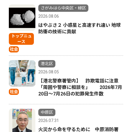
さがみはら中央区・緑区
2026.08.06
はやぶさ２ 小惑星と高速すれ違い 地球
防衛の技術に貢献
トップニュ
ース
社会
港北区
2026.08.05
【港北警察署管内】 詐欺電話に注意
「周囲や警察に相談を」 2026年7月
社会
20日〜7月26日の犯罪発生件数
中原区
2026.07.31
火災から命を守るために 中原消防署