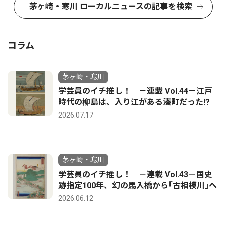
茅ヶ崎・寒川 ローカルニュースの記事を検索
コラム
茅ヶ崎・寒川
学芸員のイチ推し！ －連載 Vol.44－江戸
時代の柳島は、入り江がある湊町だった!?
2026.07.17
茅ヶ崎・寒川
学芸員のイチ推し！ －連載 Vol.43－国史
跡指定100年、幻の馬入橋から｢古相模川｣へ
2026.06.12