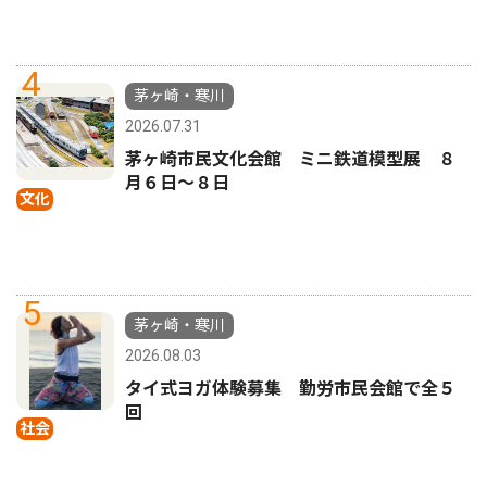
4
茅ヶ崎・寒川
2026.07.31
茅ヶ崎市民文化会館 ミニ鉄道模型展 ８
月６日〜８日
文化
5
茅ヶ崎・寒川
2026.08.03
タイ式ヨガ体験募集 勤労市民会館で全５
回
社会