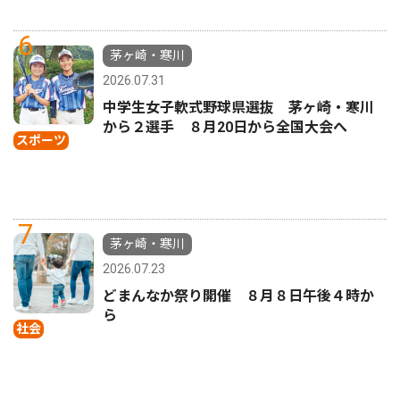
6
茅ヶ崎・寒川
2026.07.31
中学生女子軟式野球県選抜 茅ヶ崎・寒川
から２選手 ８月20日から全国大会へ
スポーツ
7
茅ヶ崎・寒川
2026.07.23
どまんなか祭り開催 ８月８日午後４時か
ら
社会