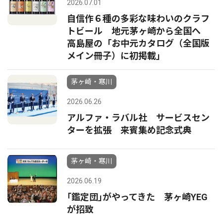
2026.07.01
自信作６種の多彩な味わいのクラフ
トビール 地元茅ヶ崎から全国へ
高島屋の「お中元カタログ（全国版
メイン冊子）に初掲載」
茅ヶ崎・寒川
2026.06.26
アルファ・ラバル社 サービスセン
ターを拡張 来賓集め記念式典
茅ヶ崎・寒川
2026.06.19
｢鑑定団｣がやってきた 茅ヶ崎YEG
が招致