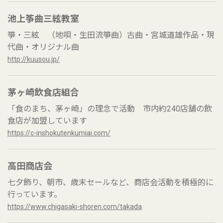
池上筝曲三絃教室
箏・三絃 （地唄・生田流箏曲）古曲・宮城道雄作品・現
代曲・オリジナル曲
http://kuusou.jp/
茅ヶ崎飲食店組合
「食のまち、茅ヶ崎」の理念で活動 市内約240店舗の飲
食店が加盟しています
https://c-inshokutenkumiai.com/
高田商店会
七夕飾り、朝市、歳末セールなど、商店会活動を積極的に
行っています。
https://www.chigasaki-shoren.com/takada