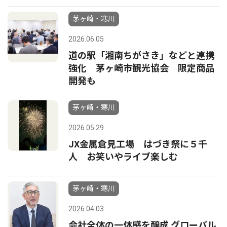
茅ヶ崎・寒川
2026.06.05
道の駅「湘南ちがさき」などと連携
強化 茅ヶ崎市観光協会 限定商品
開発も
茅ヶ崎・寒川
2026.05.29
JX金属倉見工場 はづき祭に５千
人 お笑いやライブ楽しむ
茅ヶ崎・寒川
2026.04.03
会社全体の一体感を醸成 グローバル