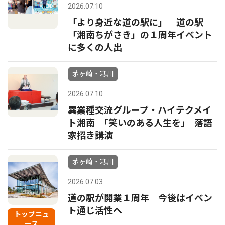
2026.07.10
「より身近な道の駅に」 道の駅
「湘南ちがさき」の１周年イベント
に多くの人出
茅ヶ崎・寒川
2026.07.10
異業種交流グループ・ハイテクメイ
ト湘南 ｢笑いのある人生を｣ 落語
家招き講演
茅ヶ崎・寒川
2026.07.03
道の駅が開業１周年 今後はイベン
ト通じ活性へ
トップニュ
ース