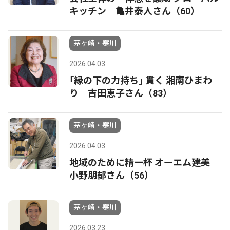
キッチン 亀井泰人さん（60）
茅ヶ崎・寒川
2026.04.03
｢縁の下の力持ち｣ 貫く 湘南ひまわ
り 吉田恵子さん（83）
茅ヶ崎・寒川
2026.04.03
地域のために精一杯 オーエム建美
小野朋郁さん（56）
茅ヶ崎・寒川
2026.03.23