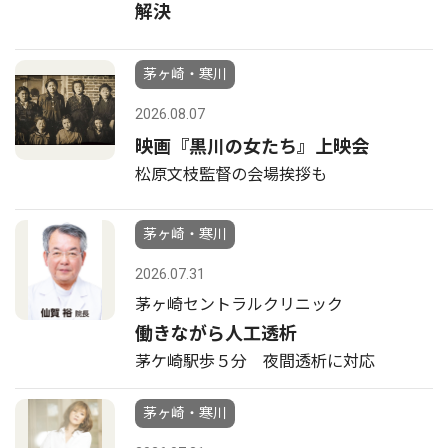
解決
茅ヶ崎・寒川
2026.08.07
映画『黒川の女たち』上映会
松原文枝監督の会場挨拶も
茅ヶ崎・寒川
2026.07.31
茅ヶ崎セントラルクリニック
働きながら人工透析
茅ケ崎駅歩５分 夜間透析に対応
茅ヶ崎・寒川