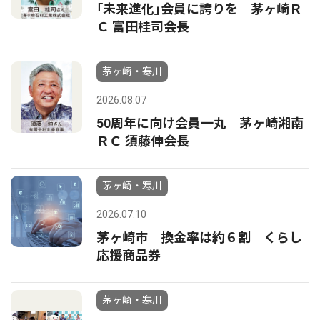
｢未来進化｣会員に誇りを 茅ヶ崎Ｒ
Ｃ 富田桂司会長
茅ヶ崎・寒川
2026.08.07
50周年に向け会員一丸 茅ヶ崎湘南
ＲＣ 須藤伸会長
茅ヶ崎・寒川
2026.07.10
茅ヶ崎市 換金率は約６割 くらし
応援商品券
茅ヶ崎・寒川