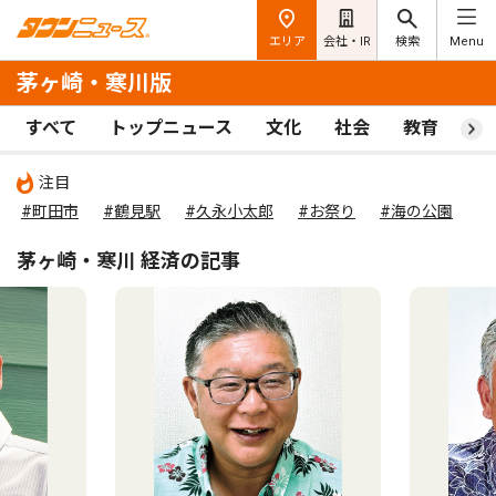
エリア
会社・IR
検索
Menu
茅ヶ崎・寒川版
すべて
トップニュース
文化
社会
教育
ス
注目
#町田市
#鶴見駅
#久永小太郎
#お祭り
#海の公園
茅ヶ崎・寒川 経済の記事