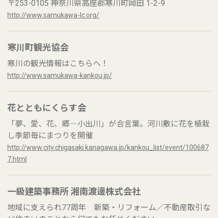
〒253-0105 神奈川県高座郡寒川町岡田 1-2-9
http://www.samukawa-lc.org/
寒川町観光協会
寒川の観光情報はこちらへ！
http://www.samukawa-kankou.jp/
花とともにくらす会
「夢、愛、花、郷―小出川」が合言葉。河川敷に花を植栽
し季節毎にまつりを開催
http://www.city.chigasaki.kanagawa.jp/kankou_list/event/100687
7.html
一級建築事務所 湘南渡邊株式会社
地域に支えられ77周年 新築・リフォーム／不動産取引な