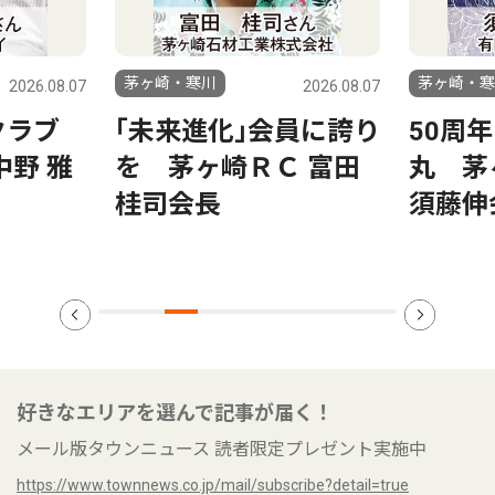
茅ヶ崎・寒川
茅ヶ崎・寒
2026.08.07
2026.08.07
クラブ
｢未来進化｣会員に誇り
50周
中野 雅
を 茅ヶ崎ＲＣ 富田
丸 茅
桂司会長
須藤伸
好きなエリアを選んで記事が届く！
メール版タウンニュース 読者限定プレゼント実施中
https://www.townnews.co.jp/mail/subscribe?detail=true