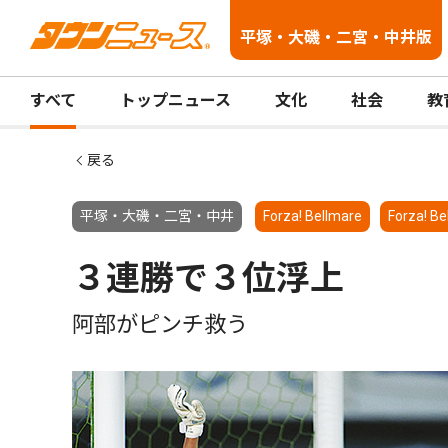
平塚・大磯・二宮・中井版
すべて
トップニュース
文化
社会
教
戻る
平塚・大磯・二宮・中井
Forza! Bellmare
Forza! Be
３連勝で３位浮上
阿部がピンチ救う