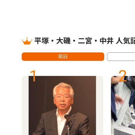
平塚・大磯・二宮・中井 人気
前日
1
2