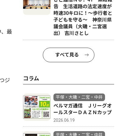
告 生活道路の法定速度が
時速30キロに！〜歩行者と
子どもを守る〜 神奈川県
議会議員（大磯・二宮選
中、最
出） 吉川さとし
すべて見る
コラム
つジ
平塚・大磯・二宮・中井
ベルマガ通信 Ｊリーグオ
ールスターＤＡＺＮカップ
2026.06.19
平塚・大磯・二宮・中井