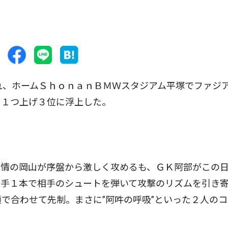
れ、ホームＳｈｏｎａｎＢＭＷスタジアム平塚でファジ
を１つ上げ３位に浮上した。
情の岡山が序盤から激しく攻めるも、ＧＫ阿部がこの
片手１本で相手のシュートを弾いて攻撃のリズムを引き
頭で合わせて先制。まさに”阿吽の呼吸”といった２人の