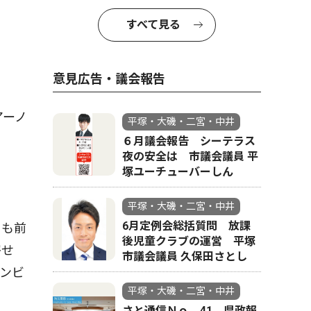
すべて見る
意見広告・議会報告
アーノ
平塚・大磯・二宮・中井
６月議会報告 シーテラス
夜の安全は 市議会議員 平
塚ユーチューバーしん
平塚・大磯・二宮・中井
6月定例会総括質問 放課
日も前
後児童クラブの運営 平塚
寄せ
市議会議員 久保田さとし
コンビ
平塚・大磯・二宮・中井
さと通信Ｎｏ．41 県政報