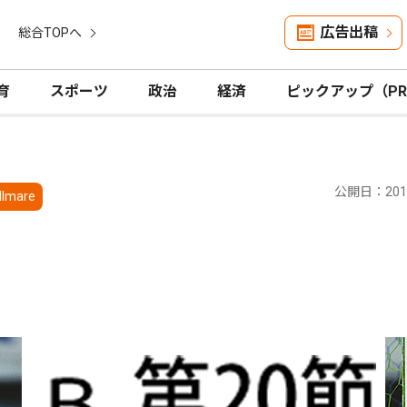
広告出稿
総合TOPへ
育
スポーツ
政治
経済
ピックアップ（P
公開日：2012
llmare