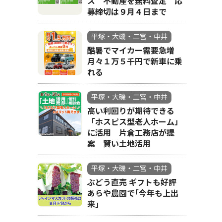
ス 不動産を無料査定 応
募締切は９月４日まで
平塚・大磯・二宮・中井
酷暑でマイカー需要急増
月々１万５千円で新車に乗
れる
平塚・大磯・二宮・中井
高い利回りが期待できる
「ホスピス型老人ホーム」
に活用 片倉工務店が提
案 賢い土地活用
平塚・大磯・二宮・中井
ぶどう直売 ギフトも好評
あらや農園で｢今年も上出
来｣