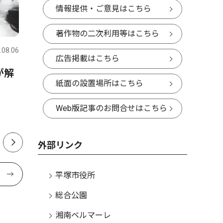
情報提供・ご意見はこちら
スポーツ
トップニュース
政治
著作物の二次利用等はこちら
.08.06
平塚・大磯・二宮・中井
2026.07.31
平塚・大磯
広告掲載はこちら
が解
金目中・花待さん土沢中・荻
中郡（大
紙面の設置場所はこちら
野さん 全国・関東で活躍誓
挙 現職
う 1500ｍと100ｍに出場
投開票は
Web版記事のお問合せはこちら
外部リンク
平塚市役所
総合公園
湘南ベルマーレ