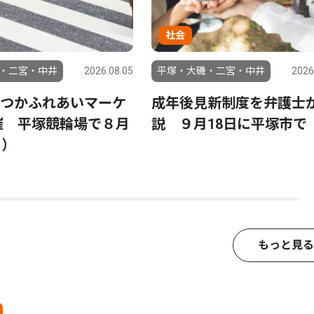
社会
・二宮・中井
2026.08.05
平塚・大磯・二宮・中井
2026
つかふれあいマーケ
成年後見新制度を弁護士
催 平塚競輪場で８月
説 ９月18日に平塚市で
日）
もっと見る