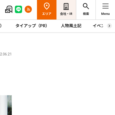
エリア
会社・IR
検索
Menu
R）
タイアップ（PR）
人物風土記
イベント
.06.21