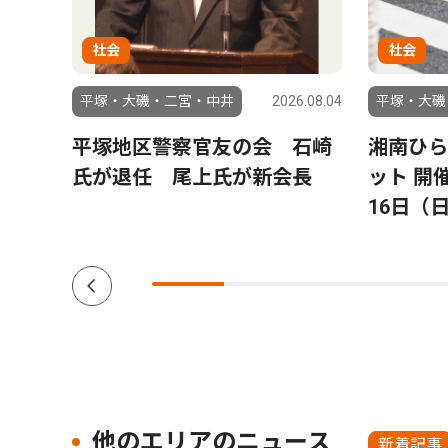
社会
社会
6.07.31
平塚・大磯・二宮・中井
2026.08.04
平塚・大磯
ン読
平塚地区警察官友の会 石崎
湘南ひら
プレゼ
氏が退任 尾上氏が新会長
ット 開
16日（
他のエリアのニュース
新着記事