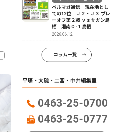
ベルマガ通信 現在地とし
ての12位 Ｊ２・Ｊ３ プレ
ーオフ第２戦 ｖｓサガン鳥
栖 湘南０-１鳥栖
2026.06.12
コラム一覧
4
5
平塚・大磯・二宮・中井編集室
0463-25-0700
0463-25-0777