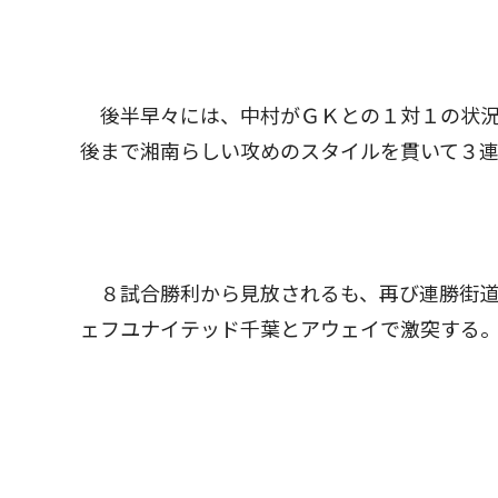
後半早々には、中村がＧＫとの１対１の状況
後まで湘南らしい攻めのスタイルを貫いて３
８試合勝利から見放されるも、再び連勝街道を
ェフユナイテッド千葉とアウェイで激突する