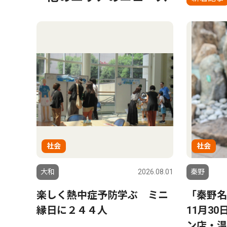
社会
社会
大和
2026.08.01
秦野
楽しく熱中症予防学ぶ ミニ
「秦野名
縁日に２４４人
11月3
ン店・温