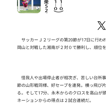
サッカーＪ２リーグの第20節が17日に行わ
岡山と対戦した湘南が２対０で勝利し、順位
怪我人や出場停止者が相次ぎ、苦しい台所事
節の山形戦同様、好セーブを連発。横っ飛び
る。そして17分、永木からのクロスを高山が
ネーションからの得点は２試合連続だ。